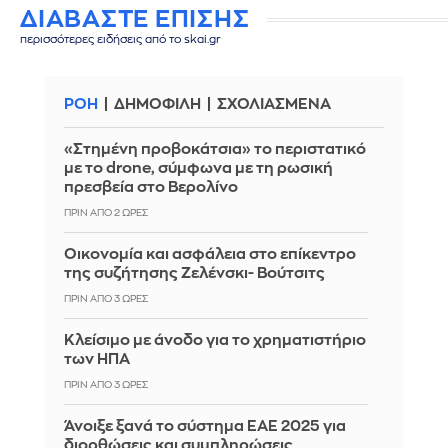
ΔΙΑΒΑΣΤΕ ΕΠΙΣΗΣ
περισσότερες ειδήσεις από το skai.gr
ΡΟΗ
ΔΗΜΟΦΙΛΗ
ΣΧΟΛΙΑΣΜΕΝΑ
«Στημένη προβοκάτσια» το περιστατικό
με το drone, σύμφωνα με τη ρωσική
πρεσβεία στο Βερολίνο
ΠΡΙΝ ΑΠΌ 2 ΏΡΕΣ
Οικονομία και ασφάλεια στο επίκεντρο
της συζήτησης Ζελένσκι- Βούτσιτς
ΠΡΙΝ ΑΠΌ 3 ΏΡΕΣ
Κλείσιμο με άνοδο για το χρηματιστήριο
των ΗΠΑ
ΠΡΙΝ ΑΠΌ 3 ΏΡΕΣ
Άνοιξε ξανά το σύστημα ΕΑΕ 2025 για
διορθώσεις και συμπληρώσεις