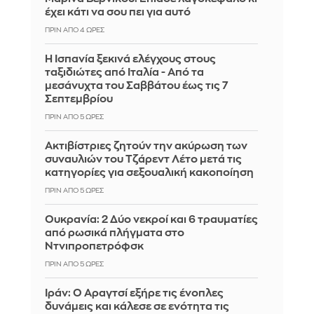
έχει κάτι να σου πει για αυτό
ΠΡΙΝ ΑΠΌ 4 ΏΡΕΣ
Η Ισπανία ξεκινά ελέγχους στους
ταξιδιώτες από Ιταλία - Από τα
μεσάνυχτα του Σαββάτου έως τις 7
Σεπτεμβρίου
ΠΡΙΝ ΑΠΌ 5 ΏΡΕΣ
Ακτιβίστριες ζητούν την ακύρωση των
συναυλιών του Τζάρεντ Λέτο μετά τις
κατηγορίες για σεξουαλική κακοποίηση
ΠΡΙΝ ΑΠΌ 5 ΏΡΕΣ
Ουκρανία: 2 Δύο νεκροί και 6 τραυματίες
από ρωσικά πλήγματα στο
Ντνιπροπετρόφσκ
ΠΡΙΝ ΑΠΌ 5 ΏΡΕΣ
Ιράν: Ο Αραγτσί εξήρε τις ένοπλες
δυνάμεις και κάλεσε σε ενότητα τις