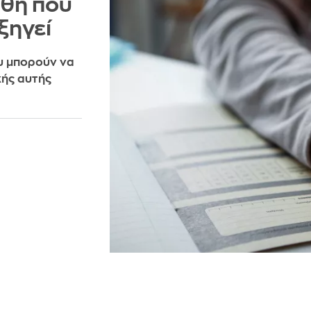
άθη που
εξηγεί
ου μπορούν να
κής αυτής