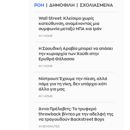
ΡΟΗ
ΔΗΜΟΦΙΛΗ
ΣΧΟΛΙΑΣΜΕΝΑ
Wall Street: Κλείσιμο χωρίς
κατεύθυνση, αναμένοντας μια
συμφωνία μεταξύ ΗΠΑ και Ιράν
IN 1 HOUR
Η Σαουδική Αραβία μπορεί να σπάσει
την κυριαρχία των Χούθι στην
Ερυθρά Θάλασσα
IN 1 HOUR
Νίστρουπ: Έχουμε την πίεση, αλλά
πάμε για τη νίκη, δεν υπάρχει κάτι
άλλο για μας
IN 1 HOUR
Άννα Πρέλεβιτς: Το τρυφερό
throwback βίντεο με την αδελφή της
να τραγουδούν Backstreet Boys
IN 54 MINUTES