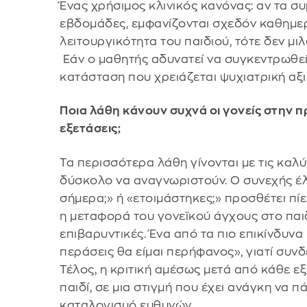
Ένας χρήσιμος κλινικός κανόνας: αν τα 
εβδομάδες, εμφανίζονται σχεδόν καθημερ
λειτουργικότητα του παιδιού, τότε δεν μι
Εάν ο μαθητής αδυνατεί να συγκεντρωθεί γ
κατάσταση που χρειάζεται ψυχιατρική αξ
Ποια λάθη κάνουν συχνά οι γονείς στην π
εξετάσεις;
Τα περισσότερα λάθη γίνονται με τις καλύ
δύσκολο να αναγνωριστούν. Ο συνεχής έ
σήμερα;» ή «ετοιμάστηκες;» προσθέτει πί
η μεταφορά του γονεϊκού άγχους στο παιδ
επιβαρυντικές. Ένα από τα πιο επικίνδυνα
περάσεις θα είμαι περήφανος», γιατί συνδέ
Τέλος, η κριτική αμέσως μετά από κάθε 
παιδί, σε μια στιγμή που έχει ανάγκη να π
καταλογισμό ευθυνών.