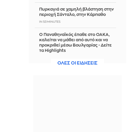
Πυρκαγιά σε χαμηλή βλάστηση στην
περιοχή Σάνταλο, στην Κάρπαθο
IN 53 MINUTES
Ο Παναθηναϊκός έπαθε στο ΟΑΚΑ,
καλείται να μάθει από αυτό και να
προκριθεί μέσω Βουλγαρίας - Δείτε
τα Highlights
IN 45 MINUTES
ΟΛΕΣ ΟΙ ΕΙΔΗΣΕΙΣ
Conference League: Παναθηναϊκός -
ΤΣΣΚΑ 1948 1-1 (ΤΕΛΙΚΟ)
IN 36 MINUTES
Οι ΗΠΑ αναστέλλουν τις εισαγωγές
από τον μεγαλύτερο παραγωγό
αβοκάντο του Μεξικού
IN 29 MINUTES
Οριοθετήθηκε η γωτιά στις Αλυκές
Βόλου