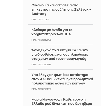
Οικονομία και ασφάλεια στο
επίκεντρο της συζήτησης Ζελένσκι-
Βούτσιτς
ΠΡΙΝ ΑΠΌ 1 ΏΡΑ
Κλείσιμο με άνοδο για το
χρηματιστήριο των ΗΠΑ
ΠΡΙΝ ΑΠΌ 2 ΏΡΕΣ
Άνοιξε ξανά το σύστημα ΕΑΕ 2025
για διορθώσεις και συμπληρώσεις
στοιχείων από τους παραγωγούς
ΠΡΙΝ ΑΠΌ 2 ΏΡΕΣ
Yπό έλεγχο η φωτιά σε κατάστημα
στον Άλιμο: Εκκενώθηκε προληπτικά
πολυκατοικία λόγω των καπνών
ΠΡΙΝ ΑΠΌ 2 ΏΡΕΣ
Μαρία Μενούνος: «Κάθε χρόνο η
Ελλάδα μού δίνει κάτι που δεν ήξερα