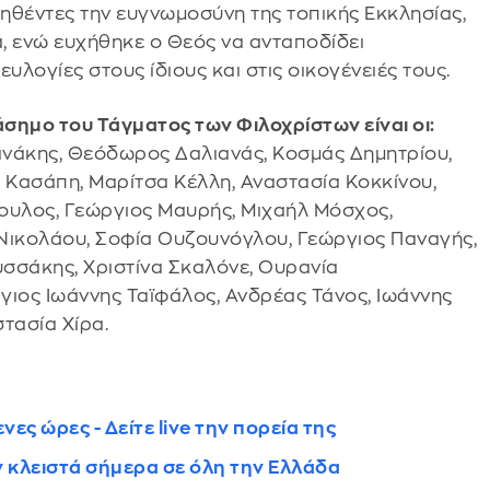
ηθέντες την ευγνωμοσύνη της τοπικής Εκκλησίας,
, ενώ ευχήθηκε ο Θεός να ανταποδίδει
υλογίες στους ίδιους και στις οικογένειές τους.
σημο του Τάγματος των Φιλοχρίστων είναι οι:
νάκης, Θεόδωρος Δαλιανάς, Κοσμάς Δημητρίου,
α Κασάπη, Μαρίτσα Κέλλη, Αναστασία Κοκκίνου,
ουλος, Γεώργιος Μαυρής, Μιχαήλ Μόσχος,
ικολάου, Σοφία Ουζουνόγλου, Γεώργιος Παναγής,
σσάκης, Χριστίνα Σκαλόνε, Ουρανία
ιος Ιωάννης Ταϊφάλος, Ανδρέας Τάνος, Ιωάννης
τασία Χίρα.
ες ώρες - Δείτε live την πορεία της
ν κλειστά σήμερα σε όλη την Ελλάδα