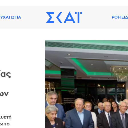
ΥΧΑΓΩΓΙΑ
ΡΟΗ ΕΙ
ίας
ων
λυετή
ρωπο