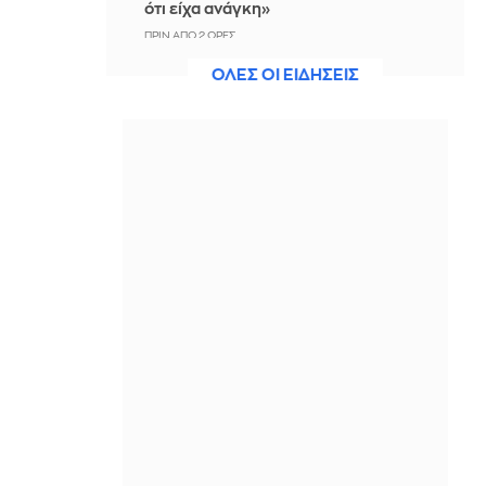
ότι είχα ανάγκη»
ΠΡΙΝ ΑΠΌ 2 ΏΡΕΣ
ΟΛΕΣ ΟΙ ΕΙΔΗΣΕΙΣ
Η ξηρασία απειλεί την
ηλεκτροδότηση της Ευρώπης
ΠΡΙΝ ΑΠΌ 3 ΏΡΕΣ
Βραδινό Magazino 07-08-2026
ΠΡΙΝ ΑΠΌ 3 ΏΡΕΣ
Μαρίνα Βερνίκου: Έπιασε
λαγοκέφαλο κι έχει κάτι να σου πει
για αυτό
ΠΡΙΝ ΑΠΌ 3 ΏΡΕΣ
Η Ισπανία ξεκινά ελέγχους στους
ταξιδιώτες από Ιταλία - Από τα
μεσάνυχτα του Σαββάτου έως τις 7
Σεπτεμβρίου
ΠΡΙΝ ΑΠΌ 3 ΏΡΕΣ