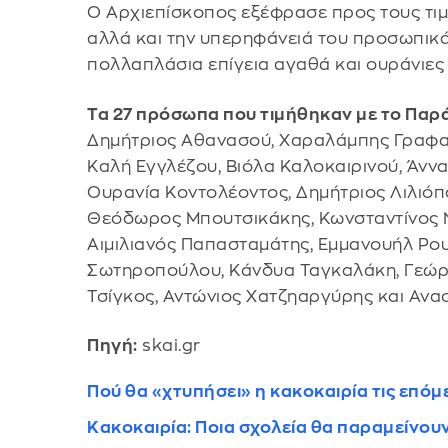
Ο Αρχιεπίσκοπος εξέφρασε προς τους τιμ
αλλά και την υπερηφάνειά του προσωπικά
πολλαπλάσια επίγεια αγαθά και ουράνιες ε
Τα 27 πρόσωπα που τιμήθηκαν με το Παρά
Δημήτριος Αθανασού, Χαραλάμπης Γραφα
Καλή Εγγλέζου, Βιόλα Καλοκαιρινού, Άνν
Ουρανία Κοντολέοντος, Δημήτριος Λιλιόπ
Θεόδωρος Μπουτσικάκης, Κωνσταντίνος Ν
Αιμιλιανός Παπασταμάτης, Εμμανουήλ Ρου
Σωτηροπούλoυ, Kάνδυα Ταγκαλάκη, Γεώργ
Τσίγκος, Αντώνιος Χατζηαργύρης και Ανασ
Πηγή:
skai.gr
Πού θα «χτυπήσει» η κακοκαιρία τις επόμεν
Κακοκαιρία: Ποια σχολεία θα παραμείνου