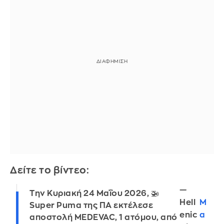
Δείτε το βίντεο:
—
Την Κυριακή 24 Μαΐου 2026, 🚁
Hell
M
Super Puma της ΠΑ εκτέλεσε
enic
a
αποστολή MEDEVAC, 1 ατόμου, από