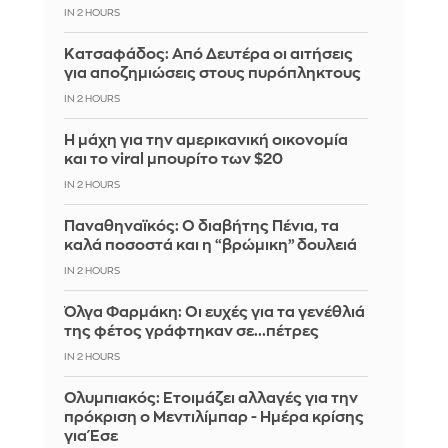
IN 2 HOURS
Κατσαφάδος: Από Δευτέρα οι αιτήσεις
για αποζημιώσεις στους πυρόπληκτους
IN 2 HOURS
Η μάχη για την αμερικανική οικονομία
και το viral μπουρίτο των $20
IN 2 HOURS
Παναθηναϊκός: Ο διαβήτης Πένια, τα
καλά ποσοστά και η “βρώμικη” δουλειά
IN 2 HOURS
Όλγα Φαρμάκη: Οι ευχές για τα γενέθλιά
της φέτος γράφτηκαν σε...πέτρες
IN 2 HOURS
Ολυμπιακός: Ετοιμάζει αλλαγές για την
πρόκριση ο Μεντιλίμπαρ - Ημέρα κρίσης
για Έσε