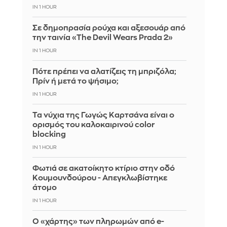
IN 1 HOUR
Σε δημοπρασία ρούχα και αξεσουάρ από
την ταινία «The Devil Wears Prada 2»
IN 1 HOUR
Πότε πρέπει να αλατίζεις τη μπριζόλα;
Πρίν ή μετά το ψήσιμο;
IN 1 HOUR
Τα νύχια της Γωγώς Καρτσάνα είναι ο
ορισμός του καλοκαιρινού color
blocking
IN 1 HOUR
Φωτιά σε ακατοίκητο κτίριο στην οδό
Κουμουνδούρου - Απεγκλωβίστηκε
άτομο
IN 1 HOUR
Ο «χάρτης» των πληρωμών από e-