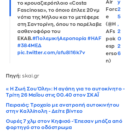
Air
y
το κρουαζιερόπλοιο «Costa
Forc
2
Fascinosa», το όποιο έπλεε 20νμ
e
5
νότια της Μήλου και το μετέφερε
(@H
,
στη Σαντορίνη, όπου το παρέλαβε
ασθενοφόρο του
AFs
2
ΕΚΑΒ.
#ΠολεμικήΑεροπορία
#HAF
pok
0
#384ΜΕΔ
esp
2
pic.twitter.com/afu8l16k7v
erso
6
n)
Πηγή:
skai.gr
«Η Ζωή Σου Όλη»: Η αγάπη για το αυτοκίνητο -
Τρίτη 26 Μαΐου στις 00.40 στον ΣΚΑΪ
Πειραιάς: Τροχαίο με ανατροπή αυτοκινήτου
στην Καλλίπολη - Δείτε βίντεο
Ουρές 7 χλμ στον Κηφισό - Έπεσαν μπάζα από
φορτηγό στο οδόστρωμα