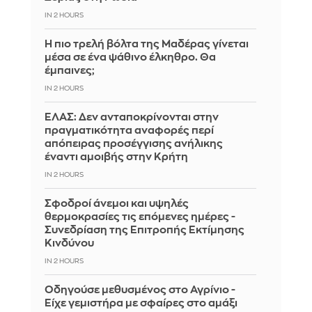
IN 2 HOURS
Η πιο τρελή βόλτα της Μαδέρας γίνεται
μέσα σε ένα ψάθινο έλκηθρο. Θα
έμπαινες;
IN 2 HOURS
ΕΛΑΣ: Δεν ανταποκρίνονται στην
πραγματικότητα αναφορές περί
απόπειρας προσέγγισης ανήλικης
έναντι αμοιβής στην Κρήτη
IN 2 HOURS
Σφοδροί άνεμοι και υψηλές
θερμοκρασίες τις επόμενες ημέρες -
Συνεδρίαση της Επιτροπής Εκτίμησης
Κινδύνου
IN 2 HOURS
Οδηγούσε μεθυσμένος στο Αγρίνιο -
Είχε γεμιστήρα με σφαίρες στο αμάξι