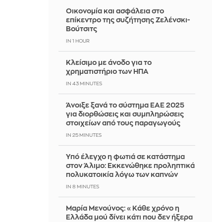
Οικονομία και ασφάλεια στο
επίκεντρο της συζήτησης Ζελένσκι-
Βούτσιτς
IN 1 HOUR
Κλείσιμο με άνοδο για το
χρηματιστήριο των ΗΠΑ
IN 43 MINUTES
Άνοιξε ξανά το σύστημα ΕΑΕ 2025
για διορθώσεις και συμπληρώσεις
στοιχείων από τους παραγωγούς
IN 25 MINUTES
Yπό έλεγχο η φωτιά σε κατάστημα
στον Άλιμο: Εκκενώθηκε προληπτικά
πολυκατοικία λόγω των καπνών
IN 8 MINUTES
Μαρία Μενούνος: «Κάθε χρόνο η
Ελλάδα μού δίνει κάτι που δεν ήξερα