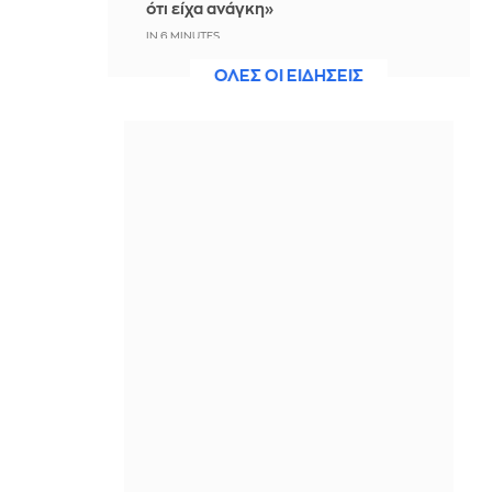
ότι είχα ανάγκη»
IN 6 MINUTES
ΟΛΕΣ ΟΙ ΕΙΔΗΣΕΙΣ
Η ξηρασία απειλεί την
ηλεκτροδότηση της Ευρώπης
ΠΡΙΝ ΑΠΌ 7 ΛΕΠΤΆ
Βραδινό Magazino 07-08-2026
ΠΡΙΝ ΑΠΌ 23 ΛΕΠΤΆ
Μαρίνα Βερνίκου: Έπιασε
λαγοκέφαλο κι έχει κάτι να σου πει
για αυτό
ΠΡΙΝ ΑΠΌ 36 ΛΕΠΤΆ
Η Ισπανία ξεκινά ελέγχους στους
ταξιδιώτες από Ιταλία - Από τα
μεσάνυχτα του Σαββάτου έως τις 7
Σεπτεμβρίου
ΠΡΙΝ ΑΠΌ 47 ΛΕΠΤΆ