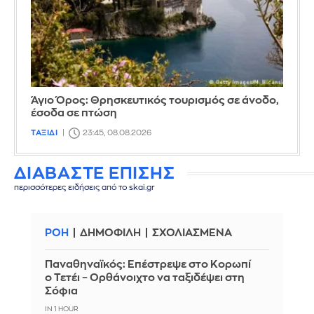
Άγιο Όρος: Θρησκευτικός τουρισμός σε άνοδο,
έσοδα σε πτώση
ΤΑΞΙΔΙ
23:45, 08.08.2026
ΔΙΑΒΑΣΤΕ ΕΠΙΣΗΣ
περισσότερες ειδήσεις από το skai.gr
ΡΟΗ
ΔΗΜΟΦΙΛΗ
ΣΧΟΛΙΑΣΜΕΝΑ
Παναθηναϊκός: Επέστρεψε στο Κορωπί
ο Τετέι – Ορθάνοιχτο να ταξιδέψει στη
Σόφια
IN 1 HOUR