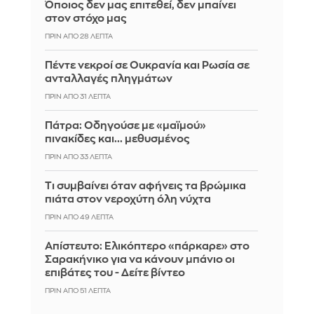
Όποιος δεν μας επιτεθεί, δεν μπαίνει
στον στόχο μας
ΠΡΙΝ ΑΠΌ 28 ΛΕΠΤΆ
Πέντε νεκροί σε Ουκρανία και Ρωσία σε
ανταλλαγές πληγμάτων
ΠΡΙΝ ΑΠΌ 31 ΛΕΠΤΆ
Πάτρα: Οδηγούσε με «μαϊμού»
πινακίδες και... μεθυσμένος
ΠΡΙΝ ΑΠΌ 33 ΛΕΠΤΆ
Τι συμβαίνει όταν αφήνεις τα βρώμικα
πιάτα στον νεροχύτη όλη νύχτα
ΠΡΙΝ ΑΠΌ 49 ΛΕΠΤΆ
Απίστευτο: Ελικόπτερο «πάρκαρε» στο
Σαρακήνικο για να κάνουν μπάνιο οι
επιβάτες του - Δείτε βίντεο
ΠΡΙΝ ΑΠΌ 51 ΛΕΠΤΆ