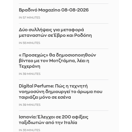
Βραδινό Magazino 08-08-2026
IN 57 MINUTES
Δύο συλλήψεις για μεταφορά
μεταναστών σε Έβρο και Ροδόπη
IN 55 MINUTES
«Προσεχώς» θα δημοσιοποιηθούν
βίντεο με τον Μοτζτάμπα, λέει η
Τεχεράνη
IN 39 MINUTES
Digital Perfume: Πώς η τεχνητή
νοημοσύνη δημιουργεί το άρωμα που
ταιριάζει μόνο σε εσένα
IN 39 MINUTES
Ισπανία: Έλεγχοι σε 200 αφίξεις
ταξιδιωτών από την Ιταλία
IN 35 MINUTES