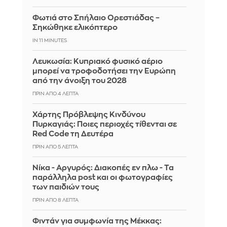
Φωτιά στο Σπήλαιο Ορεστιάδας –
Σηκώθηκε ελικόπτερο
IN 11 MINUTES
Λευκωσία: Κυπριακό φυσικό αέριο
μπορεί να τροφοδοτήσει την Ευρώπη
από την άνοιξη του 2028
ΠΡΙΝ ΑΠΌ 4 ΛΕΠΤΆ
Χάρτης Πρόβλεψης Κινδύνου
Πυρκαγιάς: Ποιες περιοχές τίθενται σε
Red Code τη Δευτέρα
ΠΡΙΝ ΑΠΌ 5 ΛΕΠΤΆ
Νίκα - Αργυρός: Διακοπές εν πλω - Τα
παράλληλα post και οι φωτογραφίες
των παιδιών τους
ΠΡΙΝ ΑΠΌ 8 ΛΕΠΤΆ
Φιντάν για συμφωνία της Μέκκας: