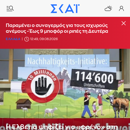
Παραμένει ο συναγερμός για τους ισχυρούς
ανέμους - Έως 9 μποφόρ οι ριπές τη Δευτέρα
ΕΛΛΑΔΑ
12:49, 09.08.2026
Η Ελβετία ψηφίζει για «φρένο» στη