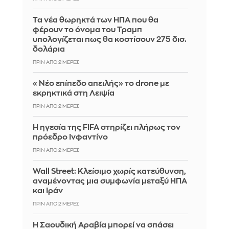
Τα νέα θωρηκτά των ΗΠΑ που θα
φέρουν το όνομα του Τραμπ
υπολογίζεται πως θα κοστίσουν 275 δισ.
δολάρια
ΠΡΙΝ ΑΠΌ 2 ΜΈΡΕΣ
«Νέο επίπεδο απειλής» το drone με
εκρηκτικά στη Λειψία
ΠΡΙΝ ΑΠΌ 2 ΜΈΡΕΣ
Η ηγεσία της FIFA στηρίζει πλήρως τον
πρόεδρο Ινφαντίνο
ΠΡΙΝ ΑΠΌ 2 ΜΈΡΕΣ
Wall Street: Κλείσιμο χωρίς κατεύθυνση,
αναμένοντας μια συμφωνία μεταξύ ΗΠΑ
και Ιράν
ΠΡΙΝ ΑΠΌ 2 ΜΈΡΕΣ
Η Σαουδική Αραβία μπορεί να σπάσει