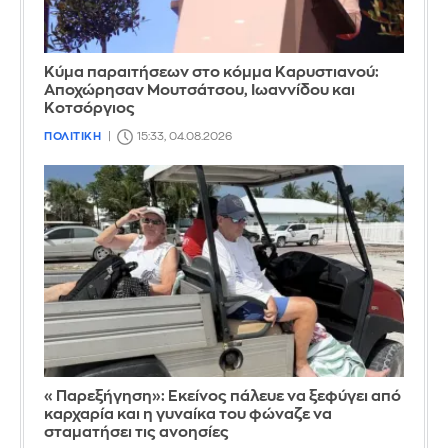
Κύμα παραιτήσεων στο κόμμα Καρυστιανού:
Αποχώρησαν Μουτσάτσου, Ιωαννίδου και
Κοτσόργιος
ΠΟΛΙΤΙΚΗ
15:33, 04.08.2026
«Παρεξήγηση»: Εκείνος πάλευε να ξεφύγει από
καρχαρία και η γυναίκα του φώναζε να
σταματήσει τις ανοησίες