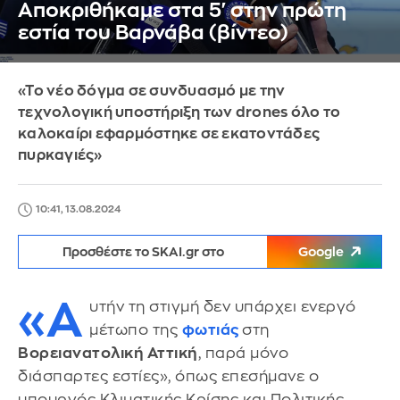
Αποκριθήκαμε στα 5' στην πρώτη
εστία του Βαρνάβα (βίντεο)
«Το νέο δόγμα σε συνδυασμό με την
τεχνολογική υποστήριξη των drones όλο το
καλοκαίρι εφαρμόστηκε σε εκατοντάδες
πυρκαγιές»
10:41, 13.08.2024
Προσθέστε το SKAI.gr στο
Google
«Α
υτήν τη στιγμή δεν υπάρχει ενεργό
μέτωπο της
φωτιάς
στη
Βορειανατολική Αττική
, παρά μόνο
διάσπαρτες εστίες», όπως επεσήμανε ο
υπουργός Κλιματικής Κρίσης και Πολιτικής