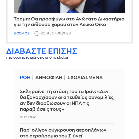
Τραμπ: Θα προσφύγω στο Ανώτατο Δικαστήριο
για την αίθουσα χορού στον Λευκό Οίκο
ΚΟΣΜΟΣ
20:36, 07.08.2026
ΔΙΑΒΑΣΤΕ ΕΠΙΣΗΣ
περισσότερες ειδήσεις από το skai.gr
ΡΟΗ
ΔΗΜΟΦΙΛΗ
ΣΧΟΛΙΑΣΜΕΝΑ
Σκληραίνει τη στάση του το Ιράν: «Δεν
θα ξαναρχίσουν οι απευθείας συνομιλίες
αν δεν διορθώσουν οι ΗΠΑ τις
παραβιάσεις τους»
IN 2 HOURS
Παρ' ολίγον σύγκρουση αεροπλάνων
στο αεροδρόμιο του Σίδνεϊ