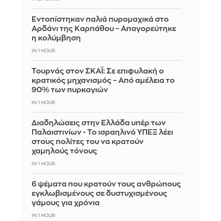
Εντοπίστηκαν παλιά πυρομαχικά στο
Αρδάνι της Καρπάθου – Απαγορεύτηκε
η κολύμβηση
IN 1 HOUR
Τουρνάς στον ΣΚΑΪ: Σε επιφυλακή ο
κρατικός μηχανισμός – Από αμέλεια το
90% των πυρκαγιών
IN 1 HOUR
Διαδηλώσεις στην Ελλάδα υπέρ των
Παλαιστινίων - Το ισραηλινό ΥΠΕΞ λέει
στους πολίτες του να κρατούν
χαμηλούς τόνους
IN 1 HOUR
6 ψέματα που κρατούν τους ανθρώπους
εγκλωβισμένους σε δυστυχισμένους
γάμους για χρόνια
IN 1 HOUR