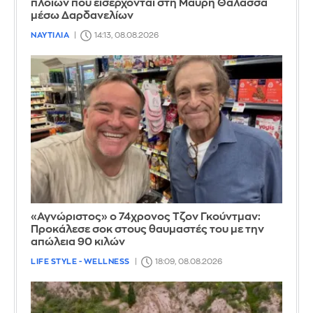
πλοίων που εισέρχονται στη Μαύρη Θάλασσα
μέσω Δαρδανελίων
ΝΑΥΤΙΛΙΑ
14:13, 08.08.2026
«Αγνώριστος» ο 74χρονος Τζον Γκούντμαν:
Προκάλεσε σοκ στους θαυμαστές του με την
απώλεια 90 κιλών
LIFE STYLE - WELLNESS
18:09, 08.08.2026