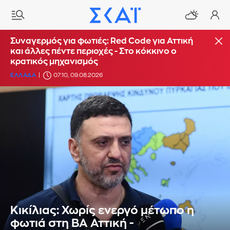
Συναγερμός για φωτιές: Red Code για Αττική
και άλλες πέντε περιοχές - Στο κόκκινο ο
κρατικός μηχανισμός
ΕΛΛΑΔΑ
07:10, 09.08.2026
Κικίλιας: Χωρίς ενεργό μέτωπο η
φωτιά στη ΒΑ Αττική -