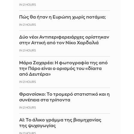
IN 2 HOURS
Πώς θα ήταν η Ευρώπη χωρίς ποτάμια;
IN 2 HOURS
Δύο νέοι Αντιπεριφερειάρχες ορίστηκαν
στην Αττική από τον Νίκο Χαρδαλιά
IN 2 HOURS
Μάρα Ζαχαρέα: Η φωτογραφία της από
την Πάρο είναι ο ορισμός του «δίαιτα
από Δευτέρα»
IN 2 HOURS
Φρανσίσκο: Το τρομερό στατιστικό και η
συνέπεια στα τρίποντα
IN 2 HOURS
AI: Το άλικο γράμμα της βιομηχανίας
της ψυχαγωγίας
IN 2 HOURS