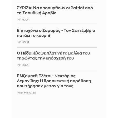
ΣΥΡΙΖΑ: Να αποσυρθούν οι Patriot από
τη Σαουδική Αραβία
IN 1 HOUR
Επιταχύνει ο Σαμαράς - Τον Σεπτέμβριο
πατάει το κουμπί
IN 1 HOUR
Ο Πέδρι έβαψε πλατινέ τα μαλλιά του
τηρώντας την υπόσχεσή του
IN 1 HOUR
Ελίζαμπεθ Ελέτσι - Νεκτάριος
Λεμονίδης: Η θρησκευτική παράδοση
που τήρησαν με τον γιο τους
IN 57 MINUTES