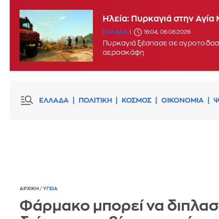
Ηλεία: Πυρκαγιά στην Αγία
Μεγάλη πυρκαγιά στην περι
ΕΛΛΑΔΑ
16:04, 06.08.2026
ΕΛΛΑΔΑ
15:17, 06.08.2026
UPDATE:
Πυρκαγιά ξέσπασε σε αγροτοδασι
αεροσκάφη
ΕΛΛΑΔΑ
ΠΟΛΙΤΙΚΗ
ΚΟΣΜΟΣ
ΟΙΚΟΝΟΜΙΑ
Ψ
ΑΡΧΙΚΗ
/
ΥΓΕΙΑ
Φάρμακο μπορεί να διπλασι