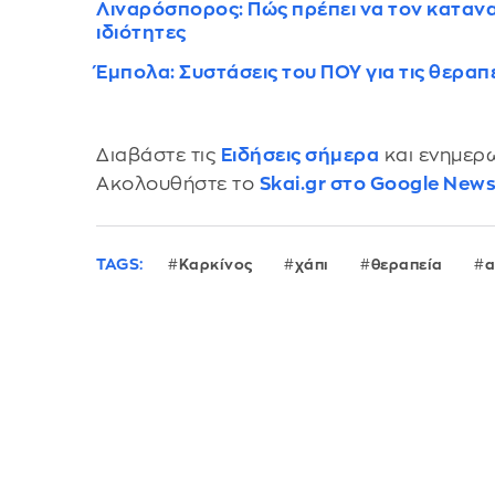
Λιναρόσπορος: Πώς πρέπει να τον καταναλ
ιδιότητες
Έμπολα: Συστάσεις του ΠΟΥ για τις θεραπ
Διαβάστε τις
Ειδήσεις σήμερα
και ενημερω
Ακολουθήστε το
Skai.gr στο Google New
TAGS:
Καρκίνος
χάπι
θεραπεία
α