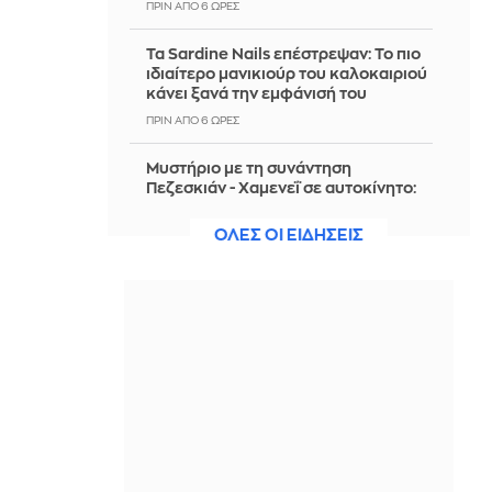
ΠΡΙΝ ΑΠΌ 6 ΏΡΕΣ
Τα Sardine Nails επέστρεψαν: Το πιο
ιδιαίτερο μανικιούρ του καλοκαιριού
κάνει ξανά την εμφάνισή του
ΠΡΙΝ ΑΠΌ 6 ΏΡΕΣ
Μυστήριο με τη συνάντηση
Πεζεσκιάν - Χαμενεΐ σε αυτοκίνητο:
Άκουγε μόνο τη φωνή του
Αγιατολάχ
ΟΛΕΣ ΟΙ ΕΙΔΗΣΕΙΣ
ΠΡΙΝ ΑΠΌ 6 ΏΡΕΣ
ΗΠΑ: Επιτροπή της Γερουσίας
υπερψήφισε την παραπομπή του
Φάουτσι
ΠΡΙΝ ΑΠΌ 6 ΏΡΕΣ
Δασικές πυρκαγιές: Ποιες είναι οι έξι
πιο επικίνδυνες εβδομάδες του
έτους - Δείτε τον πίνακα
ΠΡΙΝ ΑΠΌ 7 ΏΡΕΣ