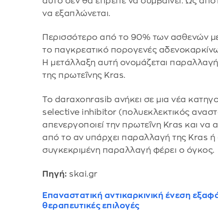
αυτό δεν θα έπρεπε να συμβαίνει. Ως απο
να εξαπλώνεται.
Περισσότερο από το 90% των ασθενών με
το παγκρεατικό πορογενές αδενοκαρκίνω
Η μετάλλαξη αυτή ονομάζεται παραλλαγή 
της πρωτεΐνης Kras.
Το daraxonrasib ανήκει σε μια νέα κατηγ
selective inhibitor (πολυεκλεκτικός ανα
απενεργοποιεί την πρωτεΐνη Kras και να 
από το αν υπάρχει παραλλαγή της Kras ή 
συγκεκριμένη παραλλαγή φέρει ο όγκος.
Πηγή:
skai.gr
Επαναστατική αντικαρκινική ένεση εξαφά
θεραπευτικές επιλογές