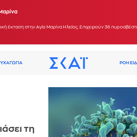
 Μαρίνα
οχή Κολυμπάδα στη Σκύρο - Ενισχύθηκαν οι δυνάμε
 17:10
κή έκταση στην Αγία Μαρίνα Ηλείας. Επιχειρούν 36 πυροσβέστε
ΥΧΑΓΩΓΙΑ
ΡΟΗ ΕΙ
άσει τη