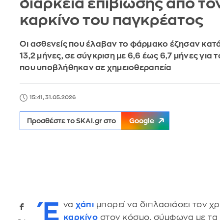
διάρκεια επιβίωσης από το
καρκίνο του παγκρέατος
Οι ασθενείς που έλαβαν το φάρμακο έζησαν κατ
13,2 μήνες, σε σύγκριση με 6,6 έως 6,7 μήνες για 
που υποβλήθηκαν σε χημειοθεραπεία
15:41, 31.05.2026
Προσθέστε το SKAI.gr στο
Google
Έ
να
χάπι
μπορεί να διπλασιάσει τον χ
καρκίνο
στον κόσμο, σύμφωνα με τα α