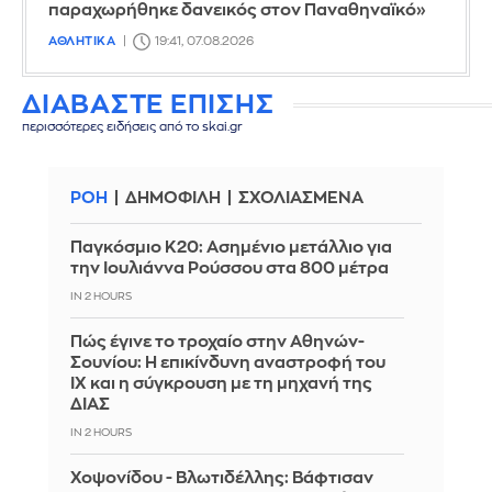
παραχωρήθηκε δανεικός στον Παναθηναϊκό»
ΑΘΛΗΤΙΚΑ
19:41, 07.08.2026
ΔΙΑΒΑΣΤΕ ΕΠΙΣΗΣ
περισσότερες ειδήσεις από το skai.gr
ΡΟΗ
ΔΗΜΟΦΙΛΗ
ΣΧΟΛΙΑΣΜΕΝΑ
Παγκόσμιο Κ20: Ασημένιο μετάλλιο για
την Ιουλιάννα Ρούσσου στα 800 μέτρα
IN 2 HOURS
Πώς έγινε το τροχαίο στην Αθηνών-
Σουνίου: Η επικίνδυνη αναστροφή του
ΙΧ και η σύγκρουση με τη μηχανή της
ΔΙΑΣ
IN 2 HOURS
Χοψονίδου - Βλωτιδέλλης: Βάφτισαν