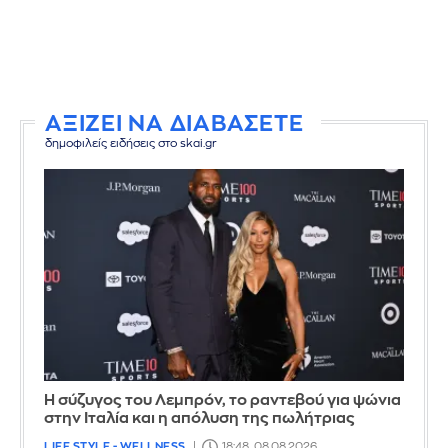
ΑΞΙΖΕΙ ΝΑ ΔΙΑΒΑΣΕΤΕ
δημοφιλείς ειδήσεις στο skai.gr
Η σύζυγος του Λεμπρόν, το ραντεβού για ψώνια
στην Ιταλία και η απόλυση της πωλήτριας
LIFE STYLE - WELLNESS
18:48, 08.08.2026