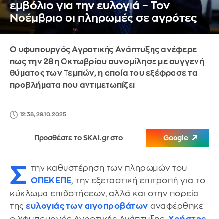
εμβόλιο για την ευλογιά – Τον
Νοέμβριο οι πληρωμές σε αγρότες
Ο υφυπουργός Αγροτικής Ανάπτυξης ανέφερε
πως την 28η Οκτωβρίου συνομίλησε με συγγενή
θύματος των Τεμπών, η οποία του εξέφρασε τα
προβλήματα που αντιμετωπίζει
12:38, 29.10.2025
Προσθέστε το SKAI.gr στο
Google
Σ
την καθυστέρηση των πληρωμών του
ΟΠΕΚΕΠΕ
, την εξεταστική επιτροπή για το
κύκλωμα επιδοτήσεων, αλλά και στην πορεία
της
ευλογιάς των αιγοπροβάτων
αναφέρθηκε
ο Υφυπουργός Αγροτικής Ανάπτυξης,
Χρήστος