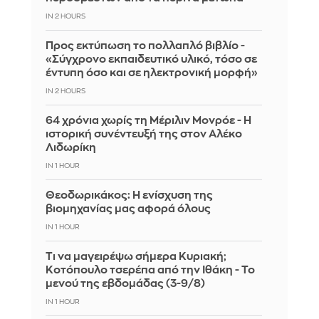
IN 2 HOURS
Προς εκτύπωση το πολλαπλό βιβλίο -
«Σύγχρονο εκπαιδευτικό υλικό, τόσο σε
έντυπη όσο και σε ηλεκτρονική μορφή»
IN 2 HOURS
64 χρόνια χωρίς τη Μέριλιν Μονρόε - Η
ιστορική συνέντευξή της στον Αλέκο
Λιδωρίκη
IN 1 HOUR
Θεοδωρικάκος: Η ενίσχυση της
βιομηχανίας μας αφορά όλους
IN 1 HOUR
Τι να μαγειρέψω σήμερα Κυριακή;
Κοτόπουλο τσερέπα από την Ιθάκη - Το
μενού της εβδομάδας (3-9/8)
IN 1 HOUR