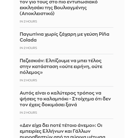
τον γιο τους στο πιο εντυπωσιακό
εκκλησάκι της Βουλιαγμένης
(Αποκλειστικό)
IN 2 HOURS
Παγωτίνια χωρίς ζάχαρη με γεύση Piña
Colada
IN 2 HOURS
Πεζεσκιάν: Ελπίζουμε να μπει τέλος
στην κατάσταση «ούτε ειρήνη, ούτε
πόλεμος»
IN 2 HOURS
Αυτός είναι ο καλύτερος τρόπος να
ψήσεις το καλαμπόκι - Στοίχημα ότι δεν
τον έχεις δοκιμάσει ξανά
IN 2 HOURS
«Δεν είχα δει ποτέ τέτοιο άνεμο»: Οι
εμπειρίες Ελλήνων και Γάλλων
πυροσβεστών από τα πύρινα μέτωπα