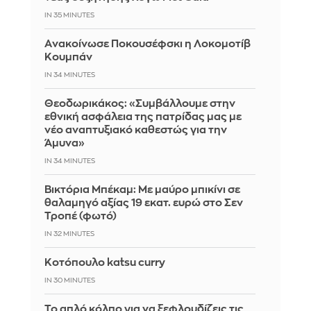
IN 35 MINUTES
Aνακοίνωσε Ποκουσέφσκι η Λοκομοτίβ
Κουμπάν
IN 34 MINUTES
Θεοδωρικάκος: «Συμβάλλουμε στην
εθνική ασφάλεια της πατρίδας μας με
νέο αναπτυξιακό καθεστώς για την
Άμυνα»
IN 34 MINUTES
Βικτόρια Μπέκαμ: Με μαύρο μπικίνι σε
θαλαμηγό αξίας 19 εκατ. ευρώ στο Σεν
Τροπέ (φωτό)
IN 32 MINUTES
Κοτόπουλο katsu curry
IN 30 MINUTES
Το απλό κόλπο για να ξεφλουδίζεις τις