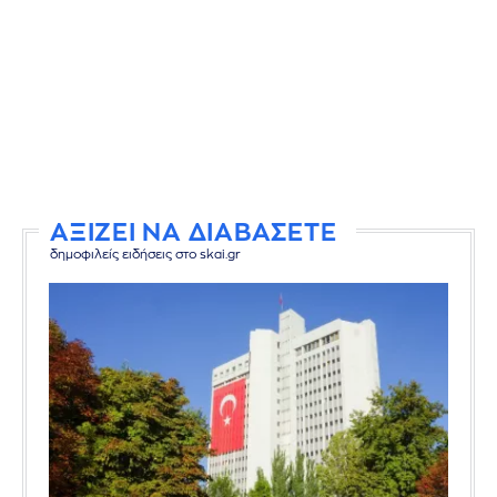
ΑΞΙΖΕΙ ΝΑ ΔΙΑΒΑΣΕΤΕ
δημοφιλείς ειδήσεις στο skai.gr