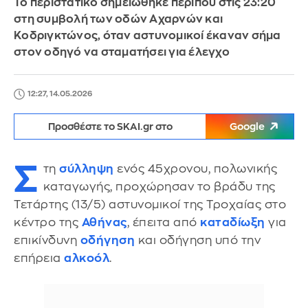
Το περιστατικό σημειώθηκε περίπου στις 23:20
στη συμβολή των οδών Αχαρνών και
Κοδριγκτώνος, όταν αστυνομικοί έκαναν σήμα
στον οδηγό να σταματήσει για έλεγχο
12:27, 14.05.2026
Προσθέστε το SKAI.gr στο
Google
Σ
τη
σύλληψη
ενός 45χρονου, πολωνικής
καταγωγής, προχώρησαν το βράδυ της
Τετάρτης (13/5) αστυνομικοί της Τροχαίας στο
κέντρο της
Αθήνας
, έπειτα από
καταδίωξη
για
επικίνδυνη
οδήγηση
και οδήγηση υπό την
επήρεια
αλκοόλ
.