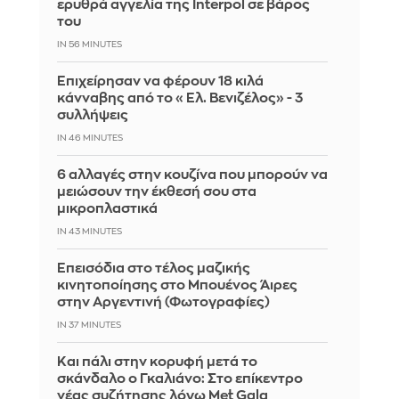
ερυθρά αγγελία της Interpol σε βάρος
του
IN 56 MINUTES
Επιχείρησαν να φέρουν 18 κιλά
κάνναβης από το «Ελ. Βενιζέλος» - 3
συλλήψεις
IN 46 MINUTES
6 αλλαγές στην κουζίνα που μπορούν να
μειώσουν την έκθεσή σου στα
μικροπλαστικά
IN 43 MINUTES
Επεισόδια στο τέλος μαζικής
κινητοποίησης στο Μπουένος Άιρες
στην Αργεντινή (Φωτογραφίες)
IN 37 MINUTES
Και πάλι στην κορυφή μετά το
σκάνδαλο ο Γκαλιάνο: Στο επίκεντρο
νέας συζήτησης λόγω Met Gala