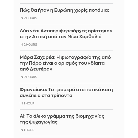
Πώς θα ήταν η Ευρώπη χωρίς ποτάμια;
IN 2 HOURS
Δύο νέοι Αντιπεριφερειάρχες ορίστηκαν
στην Αττική από τον Νίκο Χαρδαλιά
IN 2 HOURS
Μάρα Ζαχαρέα: Η φωτογραφία της από
την Πάρο είναι ο ορισμός του «δίαιτα
από Δευτέρα»
IN 2 HOURS
Φρανσίσκο: Το τρομερό στατιστικό και η
συνέπεια στα τρίποντα
IN 1 HOUR
AI: Το άλικο γράμμα της βιομηχανίας
της ψυχαγωγίας
IN 1 HOUR