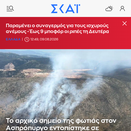
Παραμένει ο συναγερμός για τους ισχυρούς
ανέμους - Έως 9 μποφόρ οι ριπές τη Δευτέρα
ΕΛΛΑΔΑ
12:49, 09.08.2026
Το αρχικό σημείο της φωτιάς στον
Ασπρόπυργο εντοπίστηκε σε