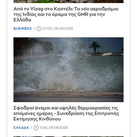
Από το Vizag στο Καστέλι: Το νέο αεροδρόμιο
της Ινδίας και το όραμα της GMR για την
Ελλάδα
BUSINESS
07:00, 08.08.2026
Σφοδροί άνεμοι και υψηλές θερμοκρασίες τις
επόμενες ημέρες - Συνεδρίαση της Επιτροπής
Εκτίμησης Κινδύνου
ΕΛΛΑΔΑ
11:46, 08.08.2026