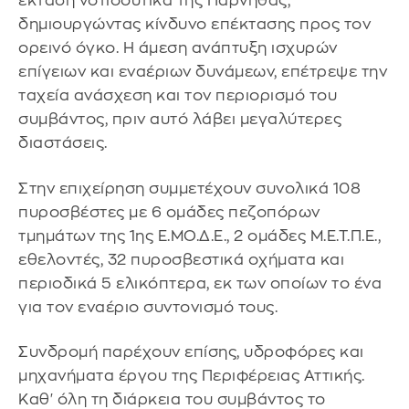
έκταση νοτιοδυτικά της Πάρνηθας,
δημιουργώντας κίνδυνο επέκτασης προς τον
ορεινό όγκο. Η άμεση ανάπτυξη ισχυρών
επίγειων και εναέριων δυνάμεων, επέτρεψε την
ταχεία ανάσχεση και τον περιορισμό του
συμβάντος, πριν αυτό λάβει μεγαλύτερες
διαστάσεις.
Στην επιχείρηση συμμετέχουν συνολικά 108
πυροσβέστες με 6 ομάδες πεζοπόρων
τμημάτων της 1ης Ε.ΜΟ.Δ.Ε., 2 ομάδες Μ.Ε.Τ.Π.Ε.,
εθελοντές, 32 πυροσβεστικά οχήματα και
περιοδικά 5 ελικόπτερα, εκ των οποίων το ένα
για τον εναέριο συντονισμό τους.
Συνδρομή παρέχουν επίσης, υδροφόρες και
μηχανήματα έργου της Περιφέρειας Αττικής.
Καθ' όλη τη διάρκεια του συμβάντος το