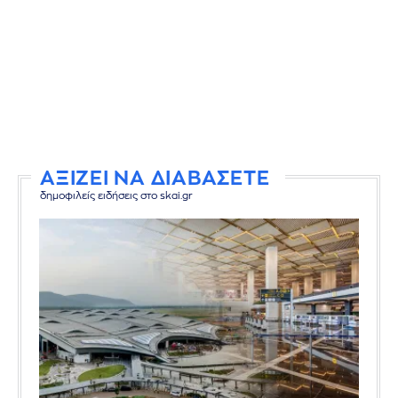
ΑΞΙΖΕΙ ΝΑ ΔΙΑΒΑΣΕΤΕ
δημοφιλείς ειδήσεις στο skai.gr