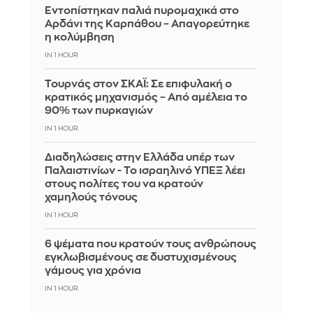
Εντοπίστηκαν παλιά πυρομαχικά στο
Αρδάνι της Καρπάθου – Απαγορεύτηκε
η κολύμβηση
IN 1 HOUR
Τουρνάς στον ΣΚΑΪ: Σε επιφυλακή ο
κρατικός μηχανισμός – Από αμέλεια το
90% των πυρκαγιών
IN 1 HOUR
Διαδηλώσεις στην Ελλάδα υπέρ των
Παλαιστινίων - Το ισραηλινό ΥΠΕΞ λέει
στους πολίτες του να κρατούν
χαμηλούς τόνους
IN 1 HOUR
6 ψέματα που κρατούν τους ανθρώπους
εγκλωβισμένους σε δυστυχισμένους
γάμους για χρόνια
IN 1 HOUR