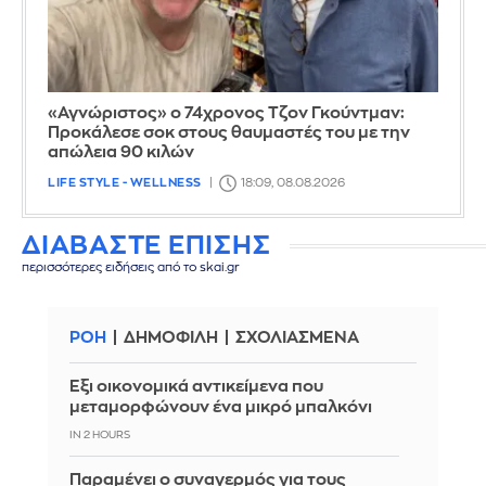
«Αγνώριστος» ο 74χρονος Τζον Γκούντμαν:
Προκάλεσε σοκ στους θαυμαστές του με την
απώλεια 90 κιλών
LIFE STYLE - WELLNESS
18:09, 08.08.2026
ΔΙΑΒΑΣΤΕ ΕΠΙΣΗΣ
περισσότερες ειδήσεις από το skai.gr
ΡΟΗ
ΔΗΜΟΦΙΛΗ
ΣΧΟΛΙΑΣΜΕΝΑ
Έξι οικονομικά αντικείμενα που
μεταμορφώνουν ένα μικρό μπαλκόνι
IN 2 HOURS
Παραμένει ο συναγερμός για τους