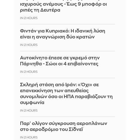
ισχυρούς ανέμους - Έως 9 μποφόρ οι
ριπές τη Δευτέρα
IN 2 HOURS
Φιντάν για Κυπριακό: Η ιδανική λύση
είναι η αναγνώριση δύο κρατών
IN 2 HOURS
Αυτοκίνητο έπεσε σε γκρεμό στην
Πάρνηθα - Σώοι οι 4 επιβαίνοντες
IN 2 HOURS
Σκληρή στάση από Ιράν: «Όχι» σε
επανεκκίνηση των απευθείας
συνομιλιών όσο οι ΗΠΑ παραβιάζουν τη
συμφωνία
IN 2 HOURS
Παρ' ολίγον σύγκρουση αεροπλάνων
στο αεροδρόμιο του Σίδνεϊ
IN 2 HOURS