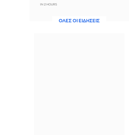
IN 2 HOURS
Σκέρτσος: Μην σταματήσουμε να
ΟΛΕΣ ΟΙ ΕΙΔΗΣΕΙΣ
επενδύουμε στην πρόληψη, η
μεγαλύτερη τιμή στους νεκρούς
πυροσβέστες και πιλότους
IN 2 HOURS
Marfin: «Δηλώνει αθώα από την
πρώτη στιγμή – Δεν υπάρχει
ταυτοποίηση» λέει ο συνήγορος της
46χρονης
IN 2 HOURS
Ηράκλειο: Υπογράφηκε η σύμβαση
για τα συστήματα αεροναυτιλίας στο
υπό κατασκευή νέο Διεθνές
Αεροδρόμιο
IN 2 HOURS
Μεζέδες για μπίρα και ούζο: 59
συνταγές για το καλοκαίρι στο