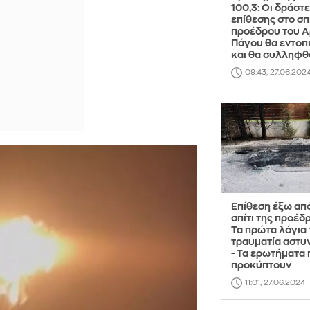
100,3: Οι δράστε
επίθεσης στο σπί
προέδρου του Α
Πάγου θα εντοπ
και θα συλληφθ
09:43, 27.06.202
Επίθεση έξω από
σπίτι της προέδ
Τα πρώτα λόγια 
τραυματία αστυ
- Τα ερωτήματα 
προκύπτουν
11:01, 27.06.2024