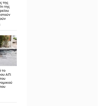
ς της
τι της
ρείου
ιστούν
ούν
4
 το
ρου ΑΠ:
του
νομικού
που