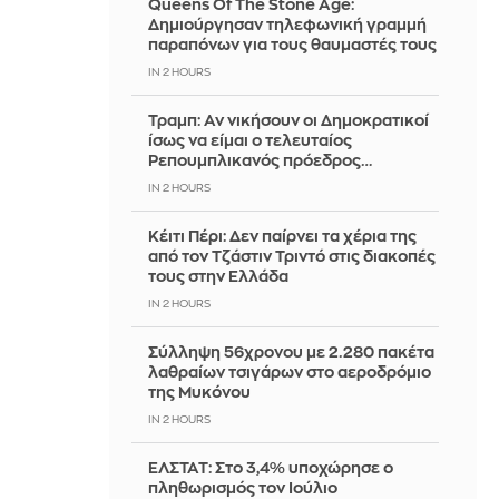
Queens Of The Stone Age:
Δημιούργησαν τηλεφωνική γραμμή
παραπόνων για τους θαυμαστές τους
IN 2 HOURS
Τραμπ: Αν νικήσουν οι Δημοκρατικοί
ίσως να είμαι ο τελευταίος
Ρεπουμπλικανός πρόεδρος…
IN 2 HOURS
Κέιτι Πέρι: Δεν παίρνει τα χέρια της
από τον Τζάστιν Τριντό στις διακοπές
τους στην Ελλάδα
IN 2 HOURS
Σύλληψη 56χρονου με 2.280 πακέτα
λαθραίων τσιγάρων στο αεροδρόμιο
της Μυκόνου
IN 2 HOURS
ΕΛΣΤΑΤ: Στο 3,4% υποχώρησε ο
πληθωρισμός τον Ιούλιο