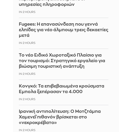
υπηρεσίες πληροφοριών
IN 2 HOURS
Fugees: Η επανασύνδεση που γεννά
ελπίδες για νέο άλμπουμ τρεις δεκαετίες
μετά
IN 2 HOURS
Το νέο Ειδικό Χωροταξικό Πλαίσιο για
τον τουρισμό: Στρατηγικό εργαλείο για
βιώσιμη τουριστική ανάπτυξη
IN 2 HOURS
Κονγκό: Τα επιβεβαιωμένα κρούσματα
Έμπολα ξεπέρασαν τα 4.000
IN 2 HOURS
Ιρανική αντιπολίτευση: Ο Μοτζτάμπα
Χαμενεΐ πιθανόν βρίσκεται στο
«νεκροκρέβατο»
IN 2 HOURS