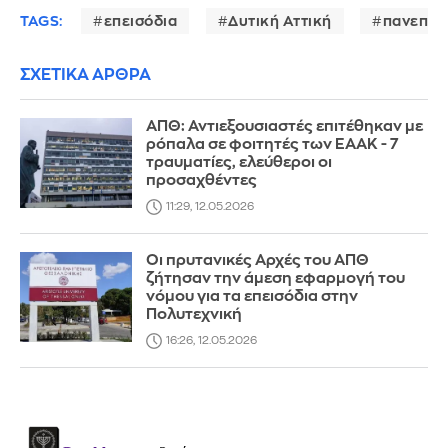
TAGS:
επεισόδια
Δυτική Αττική
πανεπισ
ΣΧΕΤΙΚΑ ΑΡΘΡΑ
ΑΠΘ: Αντιεξουσιαστές επιτέθηκαν με
ρόπαλα σε φοιτητές των ΕΑΑΚ - 7
τραυματίες, ελεύθεροι οι
προσαχθέντες
11:29, 12.05.2026
Οι πρυτανικές Αρχές του ΑΠΘ
ζήτησαν την άμεση εφαρμογή του
νόμου για τα επεισόδια στην
Πολυτεχνική
16:26, 12.05.2026