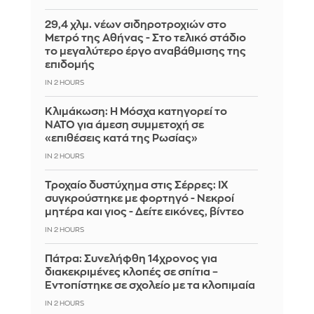
29,4 χλμ. νέων σιδηροτροχιών στο
Μετρό της Αθήνας - Στο τελικό στάδιο
το μεγαλύτερο έργο αναβάθμισης της
επιδομής
IN 2 HOURS
Κλιμάκωση: Η Μόσχα κατηγορεί το
ΝΑΤΟ για άμεση συμμετοχή σε
«επιθέσεις κατά της Ρωσίας»
IN 2 HOURS
Τροχαίο δυστύχημα στις Σέρρες: ΙΧ
συγκρούστηκε με φορτηγό - Νεκροί
μητέρα και γιος - Δείτε εικόνες, βίντεο
IN 2 HOURS
Πάτρα: Συνελήφθη 14χρονος για
διακεκριμένες κλοπές σε σπίτια –
Εντοπίστηκε σε σχολείο με τα κλοπιμαία
IN 2 HOURS