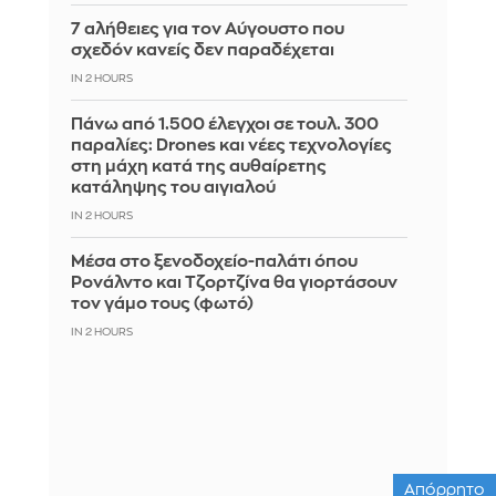
7 αλήθειες για τον Αύγουστο που
σχεδόν κανείς δεν παραδέχεται
IN 2 HOURS
Πάνω από 1.500 έλεγχοι σε τουλ. 300
παραλίες: Drones και νέες τεχνολογίες
στη μάχη κατά της αυθαίρετης
κατάληψης του αιγιαλού
IN 2 HOURS
Μέσα στο ξενοδοχείο-παλάτι όπου
Ρονάλντο και Τζορτζίνα θα γιορτάσουν
τον γάμο τους (φωτό)
IN 2 HOURS
Απόρρητο