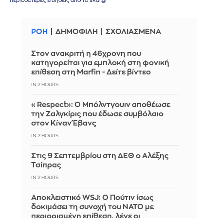
περισσότερες ειδήσεις από το skai.gr
ΡΟΗ
ΔΗΜΟΦΙΛΗ
ΣΧΟΛΙΑΣΜΕΝΑ
Στον ανακριτή η 46χρονη που
κατηγορείται για εμπλοκή στη φονική
επίθεση στη Marfin - Δείτε βίντεο
IN 2 HOURS
«Respect»: Ο Μπόλντγουιν αποθέωσε
την Ζαλγκίρις που έδωσε συμβόλαιο
στον Κίναν Έβανς
IN 2 HOURS
Στις 9 Σεπτεμβρίου στη ΔΕΘ ο Αλέξης
Τσίπρας
IN 2 HOURS
Αποκλειστικό WSJ: Ο Πούτιν ίσως
δοκιμάσει τη συνοχή του ΝΑΤΟ με
περιορισμένη επίθεση, λένε οι