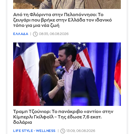
Από τη Φλόριντα στην Πελοπόννησο: Το
ζευγάρι που βρήκε στην Ελλάδα τον ιδανικό
τόπο για μια νέα ζωή
ΕΛΛΑΔΑ
08:35, 06.08.2026
Τραμπ Τζούνιορ: Το πανάκριβο «αντίο» στην
Κίμπερλι Γκίλφοϊλ – Της έδωσε 7,6 εκατ.
δολάρια
LIFE STYLE - WELLNESS
13:09, 06.08.2026