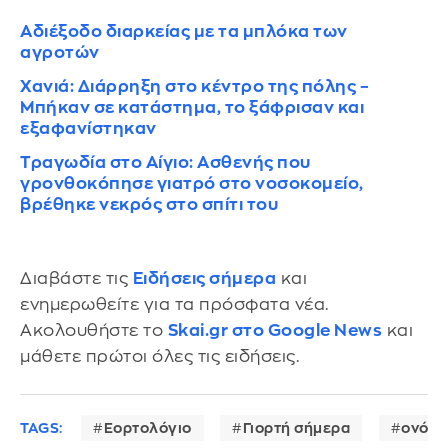
Αδιέξοδο διαρκείας με τα μπλόκα των
αγροτών
Χανιά: Διάρρηξη στο κέντρο της πόλης –
Μπήκαν σε κατάστημα, το ξάφρισαν και
εξαφανίστηκαν
Τραγωδία στο Αίγιο: Ασθενής που
γρονθοκόπησε γιατρό στο νοσοκομείο,
βρέθηκε νεκρός στο σπίτι του
Διαβάστε τις
Ειδήσεις σήμερα
και
ενημερωθείτε για τα πρόσφατα νέα.
Ακολουθήστε το
Skai.gr στο Google News
και
μάθετε πρώτοι όλες τις ειδήσεις.
TAGS:
Εορτολόγιο
Γιορτή σήμερα
ονόμα