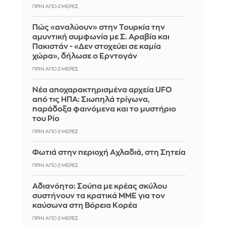
ΠΡΙΝ ΑΠΌ 2 ΜΈΡΕΣ
Πώς «αναλύουν» στην Τουρκία την
αμυντική συμφωνία με Σ. Αραβία και
Πακιστάν - «Δεν στοχεύει σε καμία
χώρα», δήλωσε ο Ερντογάν
ΠΡΙΝ ΑΠΌ 2 ΜΈΡΕΣ
Νέα αποχαρακτηρισμένα αρχεία UFO
από τις ΗΠΑ: Σιωπηλά τρίγωνα,
παράδοξα φαινόμενα και το μυστήριο
του Ρίο
ΠΡΙΝ ΑΠΌ 2 ΜΈΡΕΣ
Φωτιά στην περιοχή Αχλαδιά, στη Σητεία
ΠΡΙΝ ΑΠΌ 2 ΜΈΡΕΣ
Αδιανόητο: Σούπα με κρέας σκύλου
συστήνουν τα κρατικά ΜΜΕ για τον
καύσωνα στη Βόρεια Κορέα
ΠΡΙΝ ΑΠΌ 2 ΜΈΡΕΣ