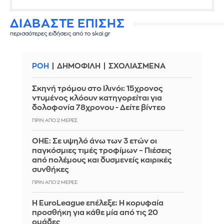
ΔΙΑΒΑΣΤΕ ΕΠΙΣΗΣ
περισσότερες ειδήσεις από το skai.gr
ΡΟΗ
ΔΗΜΟΦΙΛΗ
ΣΧΟΛΙΑΣΜΕΝΑ
Σκηνή τρόμου στο Ιλινόι: 15χρονος
ντυμένος κλόουν κατηγορείται για
δολοφονία 78χρονου - Δείτε βίντεο
ΠΡΙΝ ΑΠΌ 2 ΜΈΡΕΣ
ΟΗΕ: Σε υψηλό άνω των 3 ετών οι
παγκόσμιες τιμές τροφίμων – Πιέσεις
από πολέμους και δυσμενείς καιρικές
συνθήκες
ΠΡΙΝ ΑΠΌ 2 ΜΈΡΕΣ
Η EuroLeague επέλεξε: Η κορυφαία
προσθήκη για κάθε μία από τις 20
ομάδες