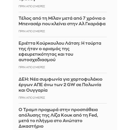
ΠΡΙΝ ΑΠΌ 2 ΜΈΡΕΣ
Τέλος από τη Μίλαν μετά από 7 χρόνια ο
Μπενασέρ που κλείνει στην Αλ Γκαράφα
ΠΡΙΝ ΑΠΌ 2 ΜΈΡΕΣ
Εριέττα Κούρκουλου Λάτση: Η τούρτα
της ήταν ο ορισμός της
εφευρετικότητας και του
αυτοσχεδιασμού
ΠΡΙΝ ΑΠΌ 2 ΜΈΡΕΣ
ΔΕΗ: Νέα συμφωνία για χαρτοφυλάκιο
έργων ΑΠΕ άνω των 2 GW σε Πολωνία
και Ουγγαρία
ΠΡΙΝ ΑΠΌ 2 ΜΈΡΕΣ
Ο Τραμπ προχωρά στην προσπάθεια
απόλυσης της Λίζα Κουκ από τη Fed,
μετά το πλήγμα στο Ανώτατο
Δικαστήριο