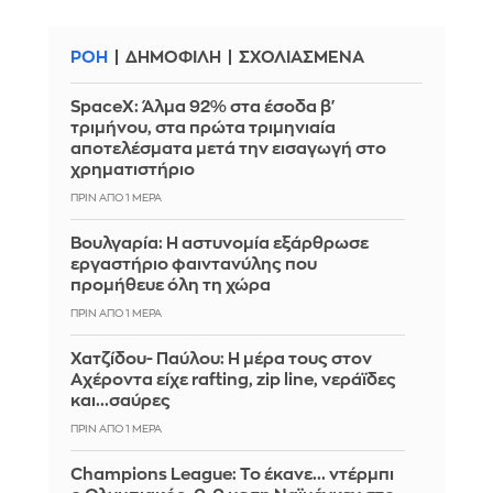
ΡΟΗ
ΔΗΜΟΦΙΛΗ
ΣΧΟΛΙΑΣΜΕΝΑ
SpaceX: Άλμα 92% στα έσοδα β'
τριμήνου, στα πρώτα τριμηνιαία
αποτελέσματα μετά την εισαγωγή στο
χρηματιστήριο
ΠΡΙΝ ΑΠΌ 1 ΜΈΡΑ
Βουλγαρία: Η αστυνομία εξάρθρωσε
εργαστήριο φαιντανύλης που
προμήθευε όλη τη χώρα
ΠΡΙΝ ΑΠΌ 1 ΜΈΡΑ
Χατζίδου- Παύλου: Η μέρα τους στον
Αχέροντα είχε rafting, zip line, νεράϊδες
και...σαύρες
ΠΡΙΝ ΑΠΌ 1 ΜΈΡΑ
Champions League: Το έκανε... ντέρμπι