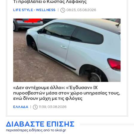
Τι προβλέπει ο Κώστας Λεφάκης
LIFE STYLE - WELLNESS
08:23, 03.08.2026
«Δεν αντέχουμε άλλο»: «Έγδυσαν» ΙΧ
πυροσβεστών μέσα στον χώρο υπηρεσίας τους,
ενώ δίνουν μάχη με τις φλόγες
ΕΛΛΑΔΑ
11:39, 03.08.2026
ΔΙΑΒΑΣΤΕ ΕΠΙΣΗΣ
περισσότερες ειδήσεις από το skai.gr