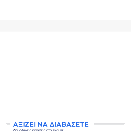
ΑΞΙΖΕΙ ΝΑ ΔΙΑΒΑΣΕΤΕ
δημοφιλείς ειδήσεις στο skai.gr