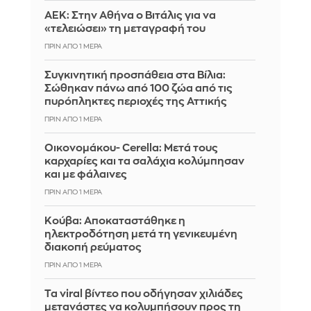
ΑΕΚ: Στην Αθήνα ο Βιτάλις για να
«τελειώσει» τη μεταγραφή του
ΠΡΙΝ ΑΠΌ 1 ΜΈΡΑ
Συγκινητική προσπάθεια στα Βίλια:
Σώθηκαν πάνω από 100 ζώα από τις
πυρόπληκτες περιοχές της Αττικής
ΠΡΙΝ ΑΠΌ 1 ΜΈΡΑ
Οικονομάκου- Cerella: Μετά τους
καρχαρίες και τα σαλάχια κολύμπησαν
και με φάλαινες
ΠΡΙΝ ΑΠΌ 1 ΜΈΡΑ
Κούβα: Αποκαταστάθηκε η
ηλεκτροδότηση μετά τη γενικευμένη
διακοπή ρεύματος
ΠΡΙΝ ΑΠΌ 1 ΜΈΡΑ
Τα viral βίντεο που οδήγησαν χιλιάδες
μετανάστες να κολυμπήσουν προς τη