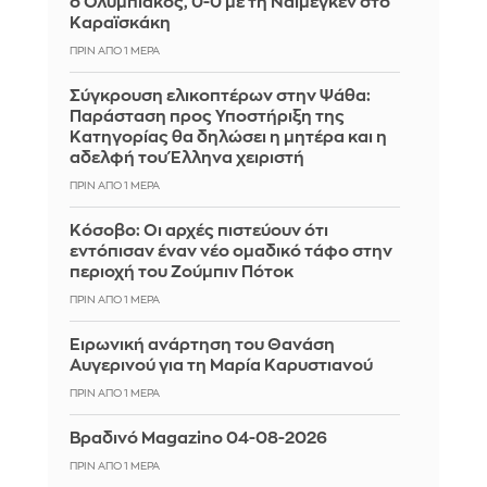
ο Ολυμπιακός, 0-0 με τη Ναϊμέγκεν στο
Καραϊσκάκη
ΠΡΙΝ ΑΠΌ 1 ΜΈΡΑ
Σύγκρουση ελικοπτέρων στην Ψάθα:
Παράσταση προς Υποστήριξη της
Κατηγορίας θα δηλώσει η μητέρα και η
αδελφή του Έλληνα χειριστή
ΠΡΙΝ ΑΠΌ 1 ΜΈΡΑ
Κόσοβο: Οι αρχές πιστεύουν ότι
εντόπισαν έναν νέο ομαδικό τάφο στην
περιοχή του Ζούμπιν Πότοκ
ΠΡΙΝ ΑΠΌ 1 ΜΈΡΑ
Ειρωνική ανάρτηση του Θανάση
Αυγερινού για τη Μαρία Καρυστιανού
ΠΡΙΝ ΑΠΌ 1 ΜΈΡΑ
Βραδινό Magazino 04-08-2026
ΠΡΙΝ ΑΠΌ 1 ΜΈΡΑ