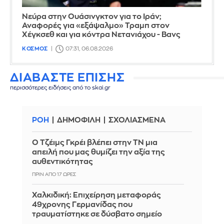
Νεύρα στην Ουάσινγκτον για το Ιράν;
Αναφορές για «εξάψαλμο» Τραμπ στον
Χέγκσεθ και για κόντρα Νετανιάχου - Βανς
ΚΟΣΜΟΣ
07:31, 06.08.2026
ΔΙΑΒΑΣΤΕ ΕΠΙΣΗΣ
περισσότερες ειδήσεις από το skai.gr
ΡΟΗ
ΔΗΜΟΦΙΛΗ
ΣΧΟΛΙΑΣΜΕΝΑ
Ο Τζέιμς Γκρέι βλέπει στην ΤΝ μια
απειλή που μας θυμίζει την αξία της
αυθεντικότητας
ΠΡΙΝ ΑΠΌ 17 ΏΡΕΣ
Χαλκιδική: Επιχείρηση μεταφοράς
49χρονης Γερμανίδας που
τραυματίστηκε σε δύσβατο σημείο