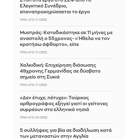
Στοπ στα έργα στο ΣΕΦ από το
Ελεγκτικό Συνέδριο,
επαναπροκηρύσσεται το έργο
ΠΡΙΝ ΑΠΌ 17 ΏΡΕΣ
Μυστράς: Καταδικάστηκε σε 11 μήνες με
αναστολή ο 55χρονος- «Ήθελα να τον
κρατήσω άφθαρτο», είπε
ΠΡΙΝ ΑΠΌ 17 ΏΡΕΣ
Χαλκιδική: Επιχείρηση διάσωσης
49χρονης Γερμανίδας σε δύσβατο
σημείο στη Συκιά
ΠΡΙΝ ΑΠΌ 17 ΏΡΕΣ
«Δεν έτυχε, πέτυχε»: Τούρκος
αρθρογράφος εξηγεί γιατί οι γείτονες
συρρέουν στα ελληνικά νησιά
ΠΡΙΝ ΑΠΌ 18 ΏΡΕΣ
5 συλλήψεις για βία σε διαδήλωση κατά
των μεταναστών στην Αγγλία