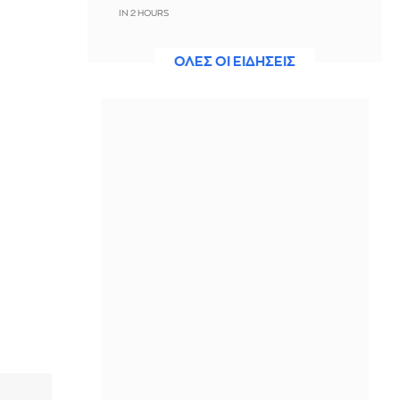
IN 2 HOURS
Σκέρτσος: Μην σταματήσουμε να
ΟΛΕΣ ΟΙ ΕΙΔΗΣΕΙΣ
επενδύουμε στην πρόληψη, η
μεγαλύτερη τιμή στους νεκρούς
πυροσβέστες και πιλότους
IN 2 HOURS
Marfin: «Δηλώνει αθώα από την
πρώτη στιγμή – Δεν υπάρχει
ταυτοποίηση» λέει ο συνήγορος της
46χρονης
IN 2 HOURS
Ηράκλειο: Υπογράφηκε η σύμβαση
για τα συστήματα αεροναυτιλίας στο
υπό κατασκευή νέο Διεθνές
Αεροδρόμιο
IN 2 HOURS
Μεζέδες για μπίρα και ούζο: 59
συνταγές για το καλοκαίρι στο