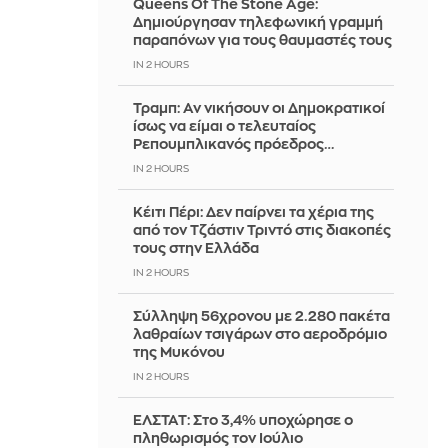
Queens Of The Stone Age:
Δημιούργησαν τηλεφωνική γραμμή
παραπόνων για τους θαυμαστές τους
IN 2 HOURS
Τραμπ: Αν νικήσουν οι Δημοκρατικοί
ίσως να είμαι ο τελευταίος
Ρεπουμπλικανός πρόεδρος…
IN 2 HOURS
Κέιτι Πέρι: Δεν παίρνει τα χέρια της
από τον Τζάστιν Τριντό στις διακοπές
τους στην Ελλάδα
IN 2 HOURS
Σύλληψη 56χρονου με 2.280 πακέτα
λαθραίων τσιγάρων στο αεροδρόμιο
της Μυκόνου
IN 2 HOURS
ΕΛΣΤΑΤ: Στο 3,4% υποχώρησε ο
πληθωρισμός τον Ιούλιο