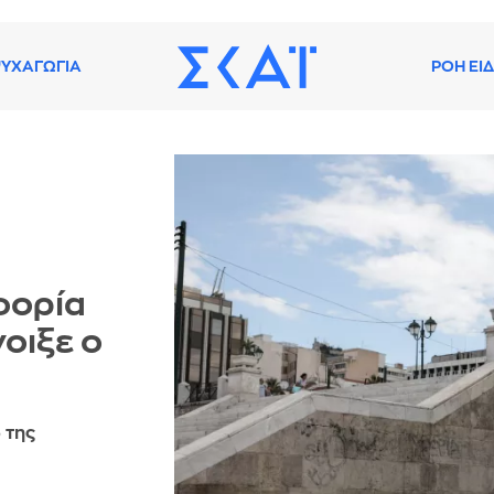
ΥΧΑΓΩΓΙΑ
ΡΟΗ ΕΙ
φορία
οιξε ο
 της