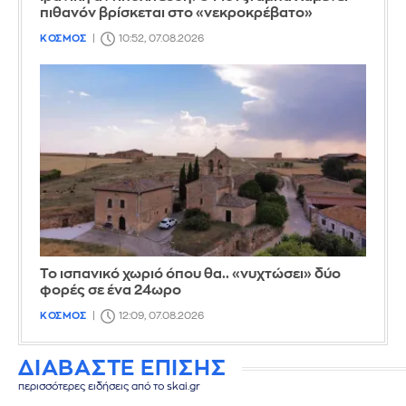
πιθανόν βρίσκεται στο «νεκροκρέβατο»
ΚΟΣΜΟΣ
10:52, 07.08.2026
Το ισπανικό χωριό όπου θα.. «νυχτώσει» δύο
φορές σε ένα 24ωρο
ΚΟΣΜΟΣ
12:09, 07.08.2026
ΔΙΑΒΑΣΤΕ ΕΠΙΣΗΣ
περισσότερες ειδήσεις από το skai.gr