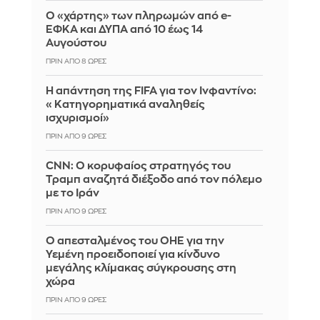
Ο «χάρτης» των πληρωμών από e-
ΕΦΚΑ και ΔΥΠΑ από 10 έως 14
Αυγούστου
ΠΡΙΝ ΑΠΌ 8 ΏΡΕΣ
Η απάντηση της FIFA για τον Ινφαντίνο:
«Κατηγορηματικά αναληθείς
ισχυρισμοί»
ΠΡΙΝ ΑΠΌ 9 ΏΡΕΣ
CNN: Ο κορυφαίος στρατηγός του
Τραμπ αναζητά διέξοδο από τον πόλεμο
με το Ιράν
ΠΡΙΝ ΑΠΌ 9 ΏΡΕΣ
Ο απεσταλμένος του ΟΗΕ για την
Υεμένη προειδοποιεί για κίνδυνο
μεγάλης κλίμακας σύγκρουσης στη
χώρα
ΠΡΙΝ ΑΠΌ 9 ΏΡΕΣ