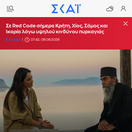
Σε Red Code σήμερα Κρήτη, Χίος, Σάμος και
Ικαρία λόγω υψηλού κινδύνου πυρκαγιάς
ΕΛΛΑΔΑ
07:42, 08.08.2026