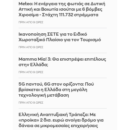
Meteo: Η ενέργεια της φωτιάς σε Δυτική
Αττική και Βοιωτία ισούται με 6 βόμβες
Χιροσίμα - Στάχτη 111.732 στρέμματα
ΠΡΙΝ ΑΠΌ 9 ΏΡΕΣ
Ικανοποίηση ΣΕΤΕ για το Ειδικό
Χωροταξικό Πλαίσιο για τον Τουρισμό
ΠΡΙΝ ΑΠΌ 9 ΏΡΕΣ
Mamma Mia! 3: Θα επιστρέψει επιτέλους
στην Ελλάδα;
ΠΡΙΝ ΑΠΌ 9 ΏΡΕΣ
5G παντού, 6G στον ορίζοντα: Πού
βρίσκεται η Ελλάδα στη μεγάλη
τεχνολογική μετάβαση
ΠΡΙΝ ΑΠΌ 9 ΏΡΕΣ
Ελληνική Αναπτυξιακή Τράπεζα: Με
«προίκα» 2 δισ. ευρώ ανοίγει δρόμο για
δάνεια σε μικρομεσαίες επιχειρήσεις