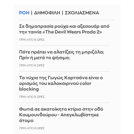
ΡΟΗ
ΔΗΜΟΦΙΛΗ
ΣΧΟΛΙΑΣΜΕΝΑ
Σε δημοπρασία ρούχα και αξεσουάρ από
την ταινία «The Devil Wears Prada 2»
ΠΡΙΝ ΑΠΌ 8 ΏΡΕΣ
Πότε πρέπει να αλατίζεις τη μπριζόλα;
Πρίν ή μετά το ψήσιμο;
ΠΡΙΝ ΑΠΌ 8 ΏΡΕΣ
Τα νύχια της Γωγώς Καρτσάνα είναι ο
ορισμός του καλοκαιρινού color
blocking
ΠΡΙΝ ΑΠΌ 8 ΏΡΕΣ
Φωτιά σε ακατοίκητο κτίριο στην οδό
Κουμουνδούρου - Απεγκλωβίστηκε
άτομο
ΠΡΙΝ ΑΠΌ 8 ΏΡΕΣ