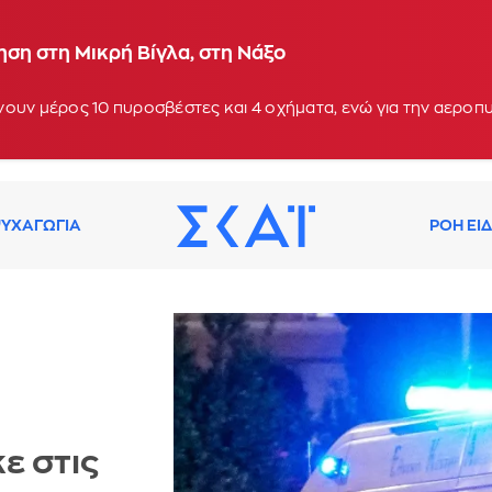
ση στη Μικρή Βίγλα, στη Νάξο
ουν μέρος 10 πυροσβέστες και 4 οχήματα, ενώ για την αεροπ
ΥΧΑΓΩΓΙΑ
ΡΟΗ ΕΙ
ε στις