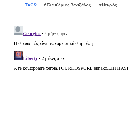
TAGS:
Ελευθέριος Βενιζέλος
Νεκρός