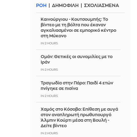
ΡΟΗ
ΔΗΜΟΦΙΛΗ
ΣΧΟΛΙΑΣΜΕΝΑ
Καινούργιου - Κουτσουμπής: Το
βίντεο με τη βόλτα που έκαναν
αγκαλιασμένοι σε εμπορικό κέντρο
στη Μύκονο
IN 2 HOURS
Ομάν: Θετικές οι συνομιλίες με το
Ιράν
IN 2 HOURS
Τραγωδία στην Πάρο: Παιδί 4 ετών
πνίγηκε σε πισίνα
IN 2 HOURS
Χαμός στο Κόσοβο: Επίθεση με αυγά
στον αναπληρωτή πρωθυπουργό
Άλμπιν Κούρτι μέσα στη Βουλή -
Δείτε βίντεο
IN 2 HOURS