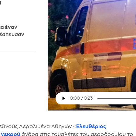
ο
ια έναν
 έσπευσαν
ιεθνούς Αερολιμένα Αθηνών «
Ελευθέριος
ς
νεκρού
άνδρα στις τουαλέτες του αεροδρομίου το