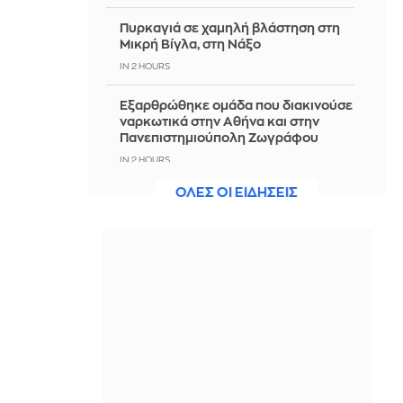
Πυρκαγιά σε χαμηλή βλάστηση στη
Μικρή Βίγλα, στη Νάξο
IN 2 HOURS
Εξαρθρώθηκε ομάδα που διακινούσε
ναρκωτικά στην Αθήνα και στην
Πανεπιστημιούπολη Ζωγράφου
IN 2 HOURS
ΟΛΕΣ ΟΙ ΕΙΔΗΣΕΙΣ
«Nonna Maxxing», η τάση που
μετατρέπει τις ντουλάπες των
γιαγιάδων μας στη νέα fashion
αναφορά του καλοκαιριού;
IN 2 HOURS
«Ψήθηκαν» Βόρεια Ελλάδα και
Πελοπόννησος - Πάνω από τους 39
βαθμούς ο υδράργυρος σε πολλές
περιοχές
IN 2 HOURS