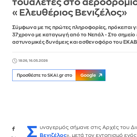
τουαλέτες στο αεροδρόμι
«Ελευθέριος Βενιζέλος»
Σύμφωνα με τις πρώτες πληροφορίες, πρόκειται γ
37χρονο με καταγωγή από το Νεπάλ - Στο σημείο
αστυνομικές δυνάμεις και ασθενοφόρο του ΕΚΑΒ
18:26, 16.05.2026
Προσθέστε το SKAI.gr στο
Google
Σ
υναγερμός σήμανε στις Αρχές του Δ
Βενιζέλος
», μετά τον εντοπισμό ενό