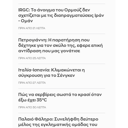
IRGC: Το άνοιγμα του Ορμούζ δεν
σχετίζεται με τις διαπραγματεύσεις Ιράν
- Ομάν
ΠΡΙΝ ΑΠΌ 21 ΛΕΠΤΆ
Πετρογιάννη: Η παρατήρηση που
δέχτηκε για τον σκύλο της, εφερε επική
αντίδραση που μας γονάτισε
ΠΡΙΝ ΑΠΌ 25 ΛΕΠΤΆ
Ιταλία-Ισπανία: Κλιμακώνεται η
σύγκρουση για το Σένγκεν
ΠΡΙΝ ΑΠΌ 27 ΛΕΠΤΆ
Πώς να σερβίρεις σωστά το κρασί όταν
έξω έχει 35°C
ΠΡΙΝ ΑΠΌ 30 ΛΕΠΤΆ
Παλαιό Φάληρο: Συνελήφθη δεύτερο
μέλος της εγκληματικής ομάδας του