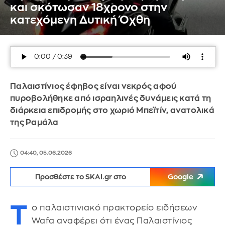
και σκότωσαν 18χρονο στην
κατεχόμενη Δυτική Όχθη
Παλαιστίνιος έφηβος είναι νεκρός αφού
πυροβολήθηκε από ισραηλινές δυνάμεις κατά τη
διάρκεια επιδρομής στο χωριό Μπεϊτίν, ανατολικά
της Ραμάλα
04:40, 05.06.2026
Προσθέστε το SKAI.gr στο
Google
Τ
ο παλαιστινιακό πρακτορείο ειδήσεων
Wafa αναφέρει ότι ένας Παλαιστίνιος