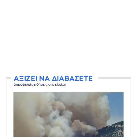
ΑΞΙΖΕΙ ΝΑ ΔΙΑΒΑΣΕΤΕ
δημοφιλείς ειδήσεις στο skai.gr