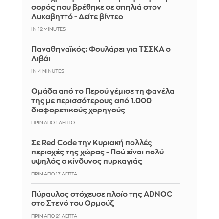
σορός που βρέθηκε σε σπηλιά στον
Λυκαβηττό - Δείτε βίντεο
IN 12 MINUTES
Παναθηναϊκός: Φουλάρει για ΤΣΣΚΑ ο
Λιβάι
IN 4 MINUTES
Ομάδα από το Περού γέμισε τη φανέλα
της με περισσότερους από 1.000
διαφορετικούς χορηγούς
ΠΡΙΝ ΑΠΌ 1 ΛΕΠΤΌ
Σε Red Code την Κυριακή πολλές
περιοχές της χώρας - Πού είναι πολύ
υψηλός ο κίνδυνος πυρκαγιάς
ΠΡΙΝ ΑΠΌ 17 ΛΕΠΤΆ
Πύραυλος στόχευσε πλοίο της ADNOC
στο Στενό του Ορμούζ
ΠΡΙΝ ΑΠΌ 21 ΛΕΠΤΆ