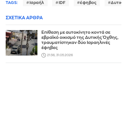
TAGS:
Ισραήλ
IDF
έφηβος
Δυτική
ΣΧΕΤΙΚΑ ΑΡΘΡΑ
Επίθεση με αυτοκίνητο κοντά σε
εβραϊκό οικισμό της Δυτικής Όχθης,
τραυματίστηκαν δύο Ισραηλινές
έφηβες
21:36, 31.05.2026