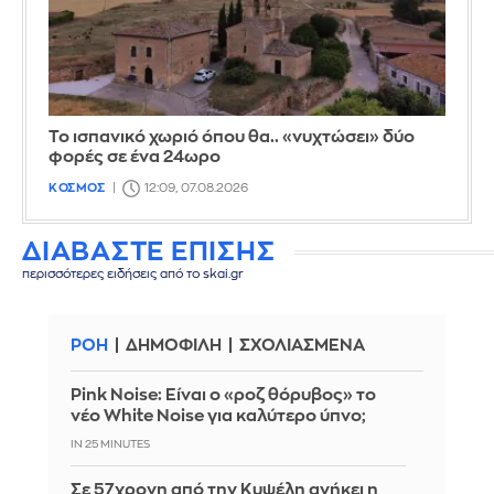
Το ισπανικό χωριό όπου θα.. «νυχτώσει» δύο
φορές σε ένα 24ωρο
ΚΟΣΜΟΣ
12:09, 07.08.2026
ΔΙΑΒΑΣΤΕ ΕΠΙΣΗΣ
περισσότερες ειδήσεις από το skai.gr
ΡΟΗ
ΔΗΜΟΦΙΛΗ
ΣΧΟΛΙΑΣΜΕΝΑ
Pink Noise: Είναι ο «ροζ θόρυβος» το
νέο White Noise για καλύτερο ύπνο;
IN 25 MINUTES
Σε 57χρονη από την Κυψέλη ανήκει η