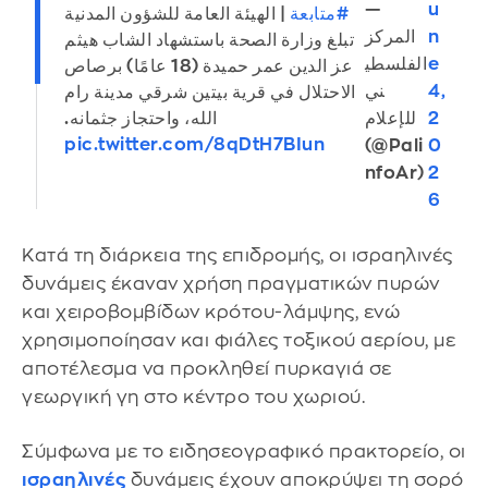
—
u
#متابعة
| الهيئة العامة للشؤون المدنية
المركز
n
تبلغ وزارة الصحة باستشهاد الشاب هيثم
الفلسطي
e
عز الدين عمر حميدة (18 عامًا) برصاص
ني
4,
الاحتلال في قرية بيتين شرقي مدينة رام
للإعلام
2
الله، واحتجاز جثمانه.
pic.twitter.com/8qDtH7BIun
(@Pali
0
nfoAr)
2
6
Κατά τη διάρκεια της επιδρομής, οι ισραηλινές
δυνάμεις έκαναν χρήση πραγματικών πυρών
και χειροβομβίδων κρότου-λάμψης, ενώ
χρησιμοποίησαν και φιάλες τοξικού αερίου, με
αποτέλεσμα να προκληθεί πυρκαγιά σε
γεωργική γη στο κέντρο του χωριού.
Σύμφωνα με το ειδησεογραφικό πρακτορείο, οι
ισραηλινές
δυνάμεις έχουν αποκρύψει τη σορό