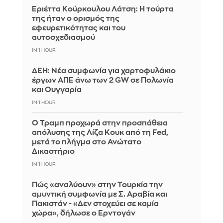
Εριέττα Κούρκουλου Λάτση: Η τούρτα
της ήταν ο ορισμός της
εφευρετικότητας και του
αυτοσχεδιασμού
IN 1 HOUR
ΔΕΗ: Νέα συμφωνία για χαρτοφυλάκιο
έργων ΑΠΕ άνω των 2 GW σε Πολωνία
και Ουγγαρία
IN 1 HOUR
Ο Τραμπ προχωρά στην προσπάθεια
απόλυσης της Λίζα Κουκ από τη Fed,
μετά το πλήγμα στο Ανώτατο
Δικαστήριο
IN 1 HOUR
Πώς «αναλύουν» στην Τουρκία την
αμυντική συμφωνία με Σ. Αραβία και
Πακιστάν - «Δεν στοχεύει σε καμία
χώρα», δήλωσε ο Ερντογάν