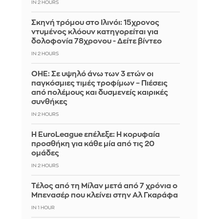
IN 2 HOURS
Σκηνή τρόμου στο Ιλινόι: 15χρονος
ντυμένος κλόουν κατηγορείται για
δολοφονία 78χρονου - Δείτε βίντεο
IN 2 HOURS
ΟΗΕ: Σε υψηλό άνω των 3 ετών οι
παγκόσμιες τιμές τροφίμων – Πιέσεις
από πολέμους και δυσμενείς καιρικές
συνθήκες
IN 2 HOURS
Η EuroLeague επέλεξε: Η κορυφαία
προσθήκη για κάθε μία από τις 20
ομάδες
IN 2 HOURS
Τέλος από τη Μίλαν μετά από 7 χρόνια ο
Μπενασέρ που κλείνει στην Αλ Γκαράφα
IN 1 HOUR