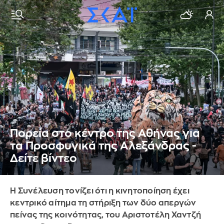
Πορεία στο κέντρο της Αθήνας για
τα Προσφυγικά της Αλεξάνδρας -
Δείτε βίντεο
Η Συνέλευση τονίζει ότι η κινητοποίηση έχει
κεντρικό αίτημα τη στήριξη των δύο απεργών
πείνας της κοινότητας, του Αριστοτέλη Χαντζή