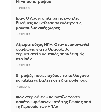
Ντνιπροπετρόφσκ
IN 2 HOURS
Ιράν: Ο Αραγτσί εξήρε τις ένοπλες
δυνάμεις και κάλεσε σε ενότητα τις
μουσουλμανικές χώρες
IN 2 HOURS
Αξιωματούχος ΗΠΑ: Όταν ανακοινωθεί
συμφωνία για το Ορμούζ, θα
τερματιστεί ο ναυτικός αποκλεισμός
στο Ιράν
IN 2 HOURS
5 τροφές που ενισχύουν το κολλαγόνο
και αξίζει να βάλετε στη διατροφή σας
IN 2 HOURS
Φον ντερ Λάιεν: «Χαιρετίζω το νέο
πακέτο κυρώσεων κατά της Ρωσίας από
τη Γερουσία των ΗΠΑ»