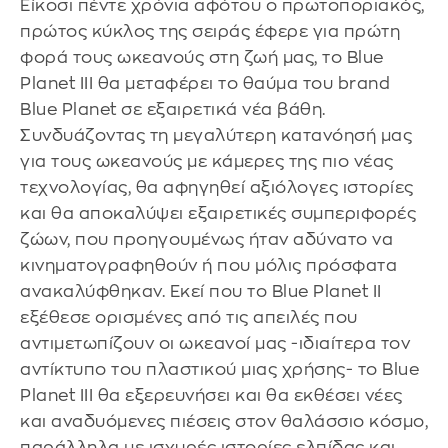
Είκοσι πέντε χρόνια αφότου ο πρωτοποριακός,
πρώτος κύκλος της σειράς έφερε για πρώτη
φορά τους ωκεανούς στη ζωή μας, το Blue
Planet III θα μεταφέρει το θαύμα του brand
Blue Planet σε εξαιρετικά νέα βάθη.
Συνδυάζοντας τη μεγαλύτερη κατανόησή μας
για τους ωκεανούς με κάμερες της πιο νέας
τεχνολογίας, θα αφηγηθεί αξιόλογες ιστορίες
και θα αποκαλύψει εξαιρετικές συμπεριφορές
ζώων, που προηγουμένως ήταν αδύνατο να
κινηματογραφηθούν ή που μόλις πρόσφατα
ανακαλύφθηκαν. Εκεί που το Blue Planet II
εξέθεσε ορισμένες από τις απειλές που
αντιμετωπίζουν οι ωκεανοί μας -ιδιαίτερα τον
αντίκτυπο του πλαστικού μιας χρήσης- το Blue
Planet III θα εξερευνήσει και θα εκθέσει νέες
και αναδυόμενες πιέσεις στον θαλάσσιο κόσμο,
παράλληλα με ισχυρές ιστορίες ελπίδας και