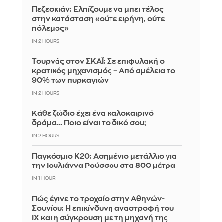
Πεζεσκιάν: Ελπίζουμε να μπει τέλος
στην κατάσταση «ούτε ειρήνη, ούτε
πόλεμος»
IN 2 HOURS
Τουρνάς στον ΣΚΑΪ: Σε επιφυλακή ο
κρατικός μηχανισμός – Από αμέλεια το
90% των πυρκαγιών
IN 2 HOURS
Κάθε ζώδιο έχει ένα καλοκαιρινό
δράμα... Ποιο είναι το δικό σου;
IN 2 HOURS
Παγκόσμιο Κ20: Ασημένιο μετάλλιο για
την Ιουλιάννα Ρούσσου στα 800 μέτρα
IN 1 HOUR
Πώς έγινε το τροχαίο στην Αθηνών-
Σουνίου: Η επικίνδυνη αναστροφή του
ΙΧ και η σύγκρουση με τη μηχανή της