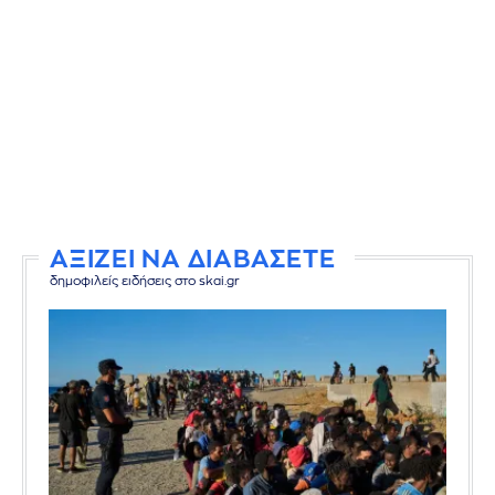
ΑΞΙΖΕΙ ΝΑ ΔΙΑΒΑΣΕΤΕ
δημοφιλείς ειδήσεις στο skai.gr