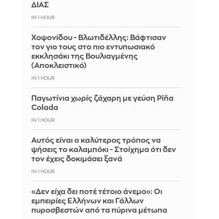
ΔΙΑΣ
IN 1 HOUR
Χοψονίδου - Βλωτιδέλλης: Βάφτισαν
τον γιο τους στο πιο εντυπωσιακό
εκκλησάκι της Βουλιαγμένης
(Αποκλειστικό)
IN 1 HOUR
Παγωτίνια χωρίς ζάχαρη με γεύση Piña
Colada
IN 1 HOUR
Αυτός είναι ο καλύτερος τρόπος να
ψήσεις το καλαμπόκι - Στοίχημα ότι δεν
τον έχεις δοκιμάσει ξανά
IN 1 HOUR
«Δεν είχα δει ποτέ τέτοιο άνεμο»: Οι
εμπειρίες Ελλήνων και Γάλλων
πυροσβεστών από τα πύρινα μέτωπα