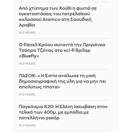
Από χτύπημα των Χούθι η φωτιά σε
εγκαταστάσεις του πετρελαϊκού
κολοσσού Aramco στη Σαουδική
Αραβία
IN 2 HOURS
Ο Ράσελ Κρόου συναντά την Πριγιάνκα
Τσόπρα Τζόνας στο sci-fi θρίλερ
«Bluefly»
IN 2 HOURS
ΠΑΣΟΚ: «Η Εστία ανάλωσε τη μισή
δημοσιογραφική της ύλη για να μην πει
απολύτως τίποτα»
IN 2 HOURS
Παγκόσμιο Κ20: Η Ελένη Ιακωβάκη στον
τελικό των 400μ. με εμπόδια με
πανελλήνιο ρεκόρ
IN 2 HOURS