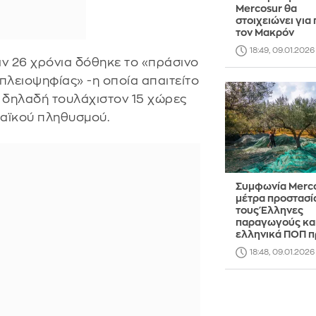
Mercosur θα
στοιχειώνει για
τον Μακρόν
18:49, 09.01.2026
ν 26 χρόνια δόθηκε το «πράσινο
 πλειοψηφίας» -η οποία απαιτείτο
- δηλαδή τουλάχιστον 15 χώρες
αϊκού πληθυσμού.
Συμφωνία Merco
μέτρα προστασία
τους Έλληνες
παραγωγούς και
ελληνικά ΠΟΠ π
18:48, 09.01.2026