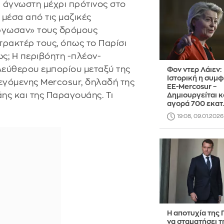
α άγνωστη μέχρι πρότινος στο
 μέσα από τις μαζικές
ργωσαν» τους δρόμους
τρακτέρ τους, όπως το Παρίσι
ως; Η περιβόητη -πλέον-
ελεύθερου εμπορίου μεταξύ της
Φον ντερ Λάιεν:
Ιστορική η συμ
εγόμενης Mercosur, δηλαδή της
ΕΕ-Mercosur –
άης και της Παραγουάης. Τι
Δημιουργείται κ
αγορά 700 εκατ
19:08, 09.01.2026
Η αποτυχία της 
να σταματήσει τ