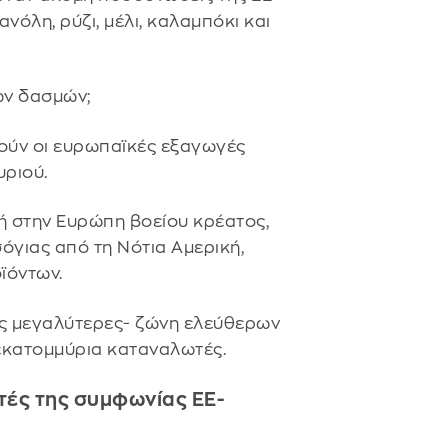
ανόλη, ρύζι, μέλι, καλαμπόκι και
των δασμών;
θούν οι ευρωπαϊκές εξαγωγές
υριού.
γή στην Ευρώπη βοείου κρέατος,
σόγιας από τη Νότια Αμερική,
ϊόντων.
τις μεγαλύτερες- ζώνη ελεύθερων
εκατομμύρια καταναλωτές.
ριτές της συμφωνίας ΕΕ-