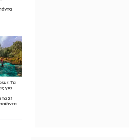
 πάντα
sur: Τα
ς για
 τα 21
ροϊόντα