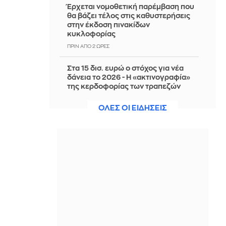
Έρχεται νομοθετική παρέμβαση που
θα βάζει τέλος στις καθυστερήσεις
στην έκδοση πινακίδων
κυκλοφορίας
ΠΡΙΝ ΑΠΌ 2 ΏΡΕΣ
Στα 15 δισ. ευρώ ο στόχος για νέα
δάνεια το 2026 - Η «ακτινογραφία»
της κερδοφορίας των τραπεζών
ΠΡΙΝ ΑΠΌ 2 ΏΡΕΣ
ΟΛΕΣ ΟΙ ΕΙΔΗΣΕΙΣ
Ιωάννα Τούνη: Στο νοσοκομείο λίγο
πριν από το ταξίδι των γενεθλίων της
- «Θέλω ένα καλό ξεμάτιασμα»
ΠΡΙΝ ΑΠΌ 3 ΏΡΕΣ
Πώς έγινε η τραγωδία με το 4χρονο
που πνίγηκε σε πισίνα στην Πάρο
ΠΡΙΝ ΑΠΌ 3 ΏΡΕΣ
Συνετρίβη ελικόπτερο στο Ρίο ντε
Τζανέιρο με 4 νεκρούς - Δείτε βίντεο