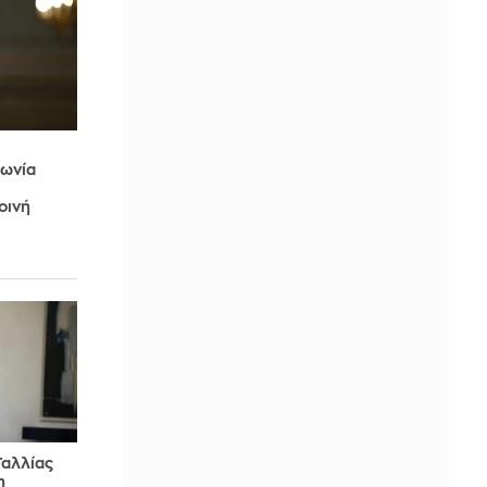
φωνία
οινή
.
Γαλλίας
η