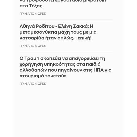
να τροφοδοτεί εργοστάσιο μικροτσίπ
στο Τέξας
ΠΡΙΝ ΑΠΌ 4 ΏΡΕΣ
Αθηνά Ροδίτου - Ελένη Σακκά: Η
μεταμεσονύκτια μάχη τους με μια
κατσαρίδα ήταν απλώς... επική!
ΠΡΙΝ ΑΠΌ 4 ΏΡΕΣ
Ο Τραμπ σκοπεύει να απαγορεύσει τη
χορήγηση υπηκοότητας στα παιδιά
αλλοδαπών που πηγαίνουν στις ΗΠΑ για
«τουρισμό τοκετού»
ΠΡΙΝ ΑΠΌ 4 ΏΡΕΣ