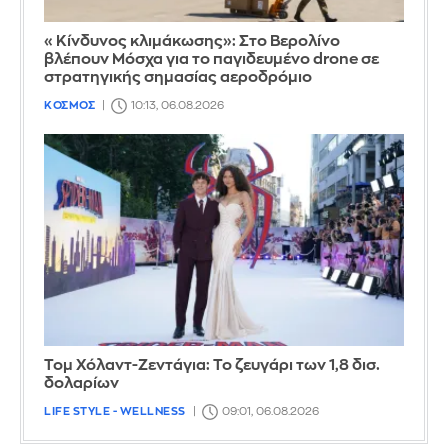
«Κίνδυνος κλιμάκωσης»: Στο Βερολίνο
βλέπουν Μόσχα για το παγιδευμένο drone σε
στρατηγικής σημασίας αεροδρόμιο
ΚΟΣΜΟΣ
10:13, 06.08.2026
Τομ Χόλαντ-Ζεντάγια: Το ζευγάρι των 1,8 δισ.
δολαρίων
LIFE STYLE - WELLNESS
09:01, 06.08.2026