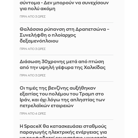
σύντομα - Δεν μπορούν να συνεχίσουν
για πολύ ακόμη
ΠΡΙΝ ΑΠΌ 3 ΏΡΕΣ
Θαλάσσια ρύπανση στη Δραπετσώνα –
Συνελήφθη ο πλοίαρχος
δεξαμενόπλοιου
ΠΡΙΝ ΑΠΌ 3 ΏΡΕΣ
Διάσωση 30χρονης μετά από πτώση
από την υψηλή γέφυρα της Χαλκίδας
ΠΡΙΝ ΑΠΌ 3 ΏΡΕΣ
Οι τιμές της βενζίνης αυξήθηκαν
εξαιτίας του πολέμου του Τραμπ στο
Ιράν, και όχι λόγω της απληστίας των
πετρελαϊκών εταιρειών
ΠΡΙΝ ΑΠΌ 4 ΏΡΕΣ
Η SpaceX θα κατασκευάσει σταθμούς
παραγωγής ηλεκτρικής ενέργειας για