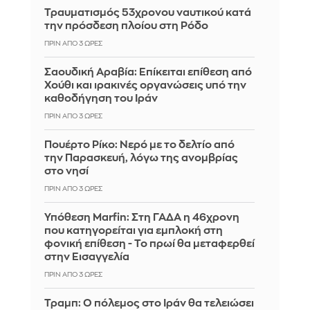
Τραυματισμός 53χρονου ναυτικού κατά
την πρόσδεση πλοίου στη Ρόδο
ΠΡΙΝ ΑΠΌ 3 ΏΡΕΣ
Σαουδική Αραβία: Επίκειται επίθεση από
Χούθι και ιρακινές οργανώσεις υπό την
καθοδήγηση του Ιράν
ΠΡΙΝ ΑΠΌ 3 ΏΡΕΣ
Πουέρτο Ρίκο: Νερό με το δελτίο από
την Παρασκευή, λόγω της ανομβρίας
στο νησί
ΠΡΙΝ ΑΠΌ 3 ΏΡΕΣ
Υπόθεση Marfin: Στη ΓΑΔΑ η 46χρονη
που κατηγορείται για εμπλοκή στη
φονική επίθεση - Το πρωί θα μεταφερθεί
στην Εισαγγελία
ΠΡΙΝ ΑΠΌ 3 ΏΡΕΣ
Τραμπ: Ο πόλεμος στο Ιράν θα τελειώσει