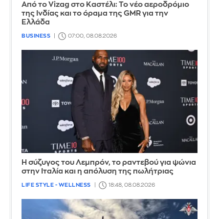
Από το Vizag στο Καστέλι: Το νέο αεροδρόμιο
της Ινδίας και το όραμα της GMR για την
Ελλάδα
BUSINESS
07:00, 08.08.2026
Η σύζυγος του Λεμπρόν, το ραντεβού για ψώνια
στην Ιταλία και η απόλυση της πωλήτριας
LIFE STYLE - WELLNESS
18:48, 08.08.2026