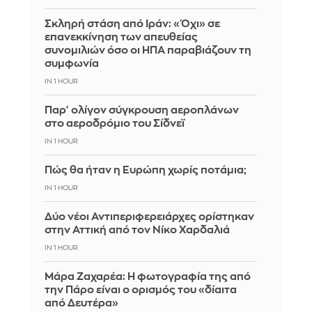
Σκληρή στάση από Ιράν: «Όχι» σε
επανεκκίνηση των απευθείας
συνομιλιών όσο οι ΗΠΑ παραβιάζουν τη
συμφωνία
IN 1 HOUR
Παρ' ολίγον σύγκρουση αεροπλάνων
στο αεροδρόμιο του Σίδνεϊ
IN 1 HOUR
Πώς θα ήταν η Ευρώπη χωρίς ποτάμια;
IN 1 HOUR
Δύο νέοι Αντιπεριφερειάρχες ορίστηκαν
στην Αττική από τον Νίκο Χαρδαλιά
IN 1 HOUR
Μάρα Ζαχαρέα: Η φωτογραφία της από
την Πάρο είναι ο ορισμός του «δίαιτα
από Δευτέρα»