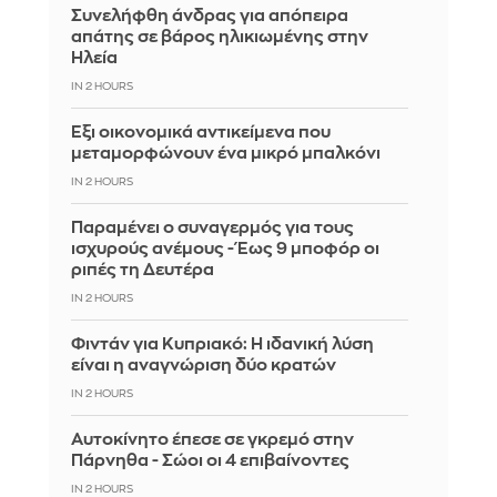
Συνελήφθη άνδρας για απόπειρα
απάτης σε βάρος ηλικιωμένης στην
Ηλεία
IN 2 HOURS
Έξι οικονομικά αντικείμενα που
μεταμορφώνουν ένα μικρό μπαλκόνι
IN 2 HOURS
Παραμένει ο συναγερμός για τους
ισχυρούς ανέμους - Έως 9 μποφόρ οι
ριπές τη Δευτέρα
IN 2 HOURS
Φιντάν για Κυπριακό: Η ιδανική λύση
είναι η αναγνώριση δύο κρατών
IN 2 HOURS
Αυτοκίνητο έπεσε σε γκρεμό στην
Πάρνηθα - Σώοι οι 4 επιβαίνοντες
IN 2 HOURS