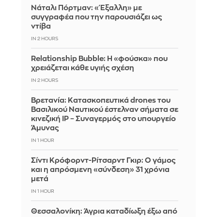
Νάταλι Πόρτμαν: «Έξαλλη» με
συγγραφέα που την παρουσιάζει ως
ντίβα
IN 2 HOURS
Relationship Bubble: Η «φούσκα» που
χρειάζεται κάθε υγιής σχέση
IN 2 HOURS
Βρετανία: Κατασκοπευτικά drones του
Βασιλικού Ναυτικού έστελναν σήματα σε
κινεζική IP – Συναγερμός στο υπουργείο
Άμυνας
IN 1 HOUR
Σίντι Κρόφορντ-Ρίτσαρντ Γκιρ: Ο γάμος
και η απρόσμενη «σύνδεση» 31 χρόνια
μετά
IN 1 HOUR
Θεσσαλονίκη: Άγρια καταδίωξη έξω από