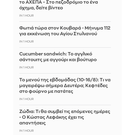
το ΑΧΕΠΑ – Στο πεζοδρόμιο το ένα
όχημα, δείτε βίντεο
IN 1 HOUR
Φωτιά τώρα στον Κουβαρά - Μήνυμα 112
για εκκένωση του Αγίου Στυλιανού
IN 1 HOUR
Cucumber sandwich: Το αγγλικό
σάντουιτς με αγγούρι και βούτυρο
IN 1 HOUR
Το μενού της εβδομάδας (10-16/8): Τι να
μαγειρέψω σήμερα Δευτέρα; Κεφτέδες
στο φούρνο με πατάτες
IN 1 HOUR
Ζώδια: Τι θα συμβεί τις επόμενες ημέρες
- Ο Κώστας Λεφάκης έχει τις
απαντήσεις
IN 1 HOUR