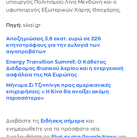
υπουργός Πολιτισμού Λίνα Μενδώνη και ο
υφυπουργός Εξωτερικών Χάρης Θεοχάρης.
Πηγή:
skai.gr
Αποζημιώσεις 3,6 εκατ. ευρώ σε 226
κτηνοτρόφους για την ευλογιά των
αιγοπροβάτων
Energy Transition Summit: Ο Κάθετος
Διάδρομος Φυσικού Αερίου και η ενεργειακή
ασφάλεια της ΝΑ Ευρώπης
Μήνυμα Σι Τζινπίνγκ προς αμερικανικές
επιχειρήσεις: «Η Κίνα θα ανοίξει ακόμη
περισσότερο»
Διαβάστε τις
Ειδήσεις σήμερα
και
ενημερωθείτε για τα πρόσφατα νέα.
Ακολουθήστε το
Skai.gr στο Google News
και