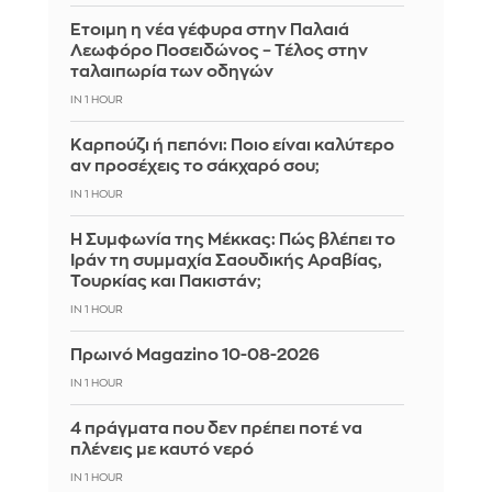
Έτοιμη η νέα γέφυρα στην Παλαιά
Λεωφόρο Ποσειδώνος – Τέλος στην
ταλαιπωρία των οδηγών
IN 1 HOUR
Καρπούζι ή πεπόνι: Ποιο είναι καλύτερο
αν προσέχεις το σάκχαρό σου;
IN 1 HOUR
Η Συμφωνία της Μέκκας: Πώς βλέπει το
Ιράν τη συμμαχία Σαουδικής Αραβίας,
Τουρκίας και Πακιστάν;
IN 1 HOUR
Πρωινό Magazino 10-08-2026
IN 1 HOUR
4 πράγματα που δεν πρέπει ποτέ να
πλένεις με καυτό νερό
IN 1 HOUR