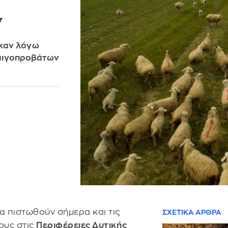
ν
ηκαν λόγω
 αιγοπροβάτων
α πιστωθούν σήμερα και τις
ΣΧΕΤΙΚΑ ΑΡΘΡΑ
ους στις
Περιφέρειες Δυτικής