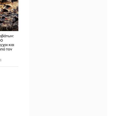
οβάτων:
00
γχοι και
από τον
6