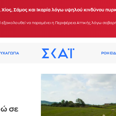
 Χίος, Σάμος και Ικαρία λόγω υψηλού κινδύνου πυρ
 εξακολουθεί να παραμένει η Περιφέρεια Αττικής λόγω σοβα
ΥΧΑΓΩΓΙΑ
ΡΟΗ ΕΙ
ρώ σε