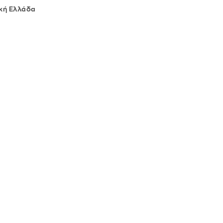
κή Ελλάδα