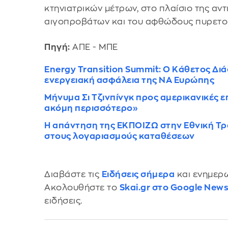
κτηνιατρικών μέτρων, στο πλαίσιο της αν
αιγοπροβάτων και του αφθώδους πυρετο
Πηγή:
ΑΠΕ - ΜΠΕ
Energy Transition Summit: Ο Κάθετος Δι
ενεργειακή ασφάλεια της ΝΑ Ευρώπης
Μήνυμα Σι Τζινπίνγκ προς αμερικανικές επ
ακόμη περισσότερο»
Η απάντηση της ΕΚΠΟΙΖΩ στην Εθνική Τρ
στους λογαριασμούς καταθέσεων
Διαβάστε τις
Ειδήσεις σήμερα
και ενημερω
Ακολουθήστε το
Skai.gr στο Google New
ειδήσεις.