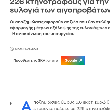
226 κτηνοτρόφους για την
ευλογιά των αιγοπροβάτω
Οι αποζημιώσεις αφορούν σε ζώα που θανατώθ
εφαρμογής μέτρων εξάλειψης της ευλογιάς των
- Η ανακοίνωση του υπουργείου
17:05, 14.05.2026
Προσθέστε το SKAI.gr στο
Google
Α
ποζημιώσεις ύψους 3,6 εκατ. ευρώ θ
επόμενες ημέρες σε 226 κτηνοτρόφ