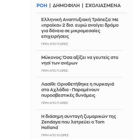
ΡΟΗ
ΔΗΜΟΦΙΛΗ
ΣΧΟΛΙΑΣΜΕΝΑ
Ελληνική Αναπτυξιακή Τράπεζα: Με
«προίκα» 2 δισ. ευρώ ανοίγει δρόμο
για δάνεια σε μικρομεσαίες
επιχειρήσεις
ΠΡΙΝ ΑΠΌ 11 ΏΡΕΣ
Μύκονος: Όσα αξίζει να γευτείς στο
νησί των ανέμων
ΠΡΙΝ ΑΠΌ 11 ΏΡΕΣ
Λασίθι: Οριοθετήθηκε η πυρκαγιά
στα Αχλάδια - Παραμένουν
πυροσβεστικές δυνάμεις
ΠΡΙΝ ΑΠΌ 11 ΏΡΕΣ
Η διάσημη συνταγή ζυμαρικών της
Zendaya που λατρεύει ο Tom
Holland
ΠΡΙΝ ΑΠΌ 12 ΏΡΕΣ