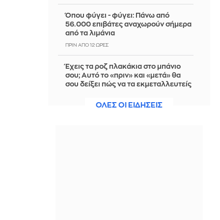
Όπου φύγει - φύγει: Πάνω από
56.000 επιβάτες αναχωρούν σήμερα
από τα λιμάνια
ΠΡΙΝ ΑΠΌ 12 ΏΡΕΣ
Έχεις τα ροζ πλακάκια στο μπάνιο
σου; Αυτό το «πριν» και «μετά» θα
σου δείξει πώς να τα εκμεταλλευτείς
χωρίς να τα αλλάξεις
ΟΛΕΣ ΟΙ ΕΙΔΗΣΕΙΣ
ΠΡΙΝ ΑΠΌ 12 ΏΡΕΣ
Με ταχείς ρυθμούς οι διαδικασίες
αποκατάστασης μετά την πυρκαγιά
στη Δυτική Αττική - Μετρούν πληγές
οι κάτοικοι
ΠΡΙΝ ΑΠΌ 12 ΏΡΕΣ
Μείωση των τιμών στα σούπερ
μάρκετ: Εντάχθηκαν 686 επώνυμα
προϊόντα και 130 σχολικά είδη
ΠΡΙΝ ΑΠΌ 12 ΏΡΕΣ