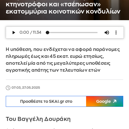
κτηνοτρόφοι και «τσέπωσαν»
εκατομμύρια κοινοτικών κονδυλίων
Η υπόθεση, που ενδέχεται να αφορά παράνομες
πληρωμές έως και 45 εκατ. ευρώ ετησίως,
αποτελεί μία από τις μεγαλύτερες υποθέσεις
αγροτικής απάτης των τελευταίων ετών
07:03, 27.05.2025
Προσθέστε το SKAI.gr στο
Google
Του Βαγγέλη Δουράκη