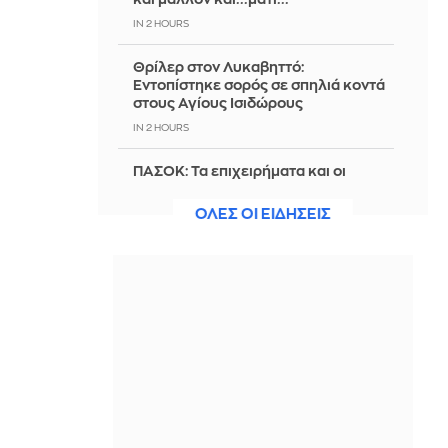
IN 2 HOURS
Θρίλερ στον Λυκαβηττό:
Εντοπίστηκε σορός σε σπηλιά κοντά
στους Αγίους Ισιδώρους
IN 2 HOURS
ΠΑΣΟΚ: Τα επιχειρήματα και οι
πίνακες του κ. Σκέρτσου διαρκούν
μέχρι τα επόμενα που αναιρούν τα
ΟΛΕΣ ΟΙ ΕΙΔΗΣΕΙΣ
προηγούμενα
IN 2 HOURS
Σε χρήση ναρκωτικών αποδίδεται ο
θάνατος του ΝΒΑερ Μπράντον
Κλαρκ
IN 2 HOURS
Θεσσαλονίκη: Κατήγγειλε τροχαίο
και καταδίωξη αλλά συνελήφθη για
κλεμμένο όχημα