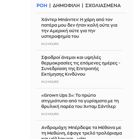
ΡΟΗ
ΔΗΜΟΦΙΛΗ
ΣΧΟΛΙΑΣΜΕΝΑ
Χάντερ Μπάιντεν: Η χάρη από τον
πατέρα μου δεν ήταν καλή ούτε για
την Αμερική ούτε για την
υστεροφημία του
IN 2 HOURS
Σφοδροί άνεμοι και υψηλές
θερμοκρασίες τις επόμενες ημέρες -
Συνεδρίαση της Επιτροπής
Εκτίμησης Κινδύνου
IN 2 HOURS
«Grown Ups 3»: Το πρώτο
στιγμιότυπο από τα γυρίσματα με τη
θρυλική παρέα του Άνταμ Σάντλερ
IN 2 HOURS
Ανδρομάχη: Μπέρδεψε τα Μέθανα με
τη Μεθώνη, έφαγε τρελό τρολάρισμα
και μάλλον και...μάτι...