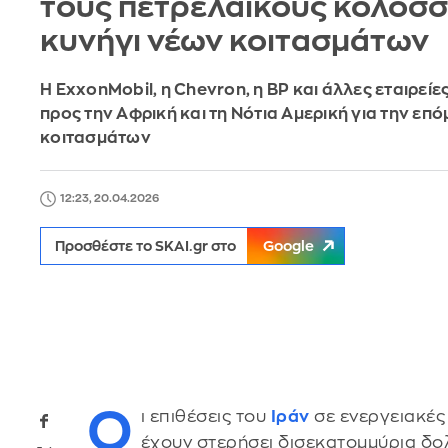
τους πετρελαϊκούς κολοσσ
κυνήγι νέων κοιτασμάτων
Η ExxonMobil, η Chevron, η BP και άλλες εταιρεί
προς την Αφρική και τη Νότια Αμερική για την επό
κοιτασμάτων
12:23, 20.04.2026
Προσθέστε το SKAI.gr στο
Google
Ο
ι επιθέσεις του
Ιράν
σε ενεργειακές
έχουν στερήσει δισεκατομμύρια δο