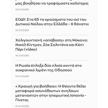
μας βοηθήσει να τρεφόμαστε καλύτερα;
IN 2 HOURS
ΕΟΔΥ: Στα 65 τα κρούσματα του ιού του
Δυτικού Νείλου στην Ελλάδα – 6 θάνατοι
IN 2 HOURS
Χολιγουντιανή «απόβαση» στη Μύκονο:
Νικόλ Κίντμαν, Ζόε Σαλντάνα και Κέιτι
Πέρι (video)
IN 2 HOURS
Η Ρωσία έπληξε δύο πλοία κοντά στο
ουκρανικό λιμάνι της Οδησσού
IN 2 HOURS
«Κραυγή για βοήθεια»: Η Θέουτα θέλει
μεταφορά ασυνόδευτων ανηλίκων
μεταναστών στην ηπειρωτική Ισπανία -
Γίνεται;
IN 2 HOURS