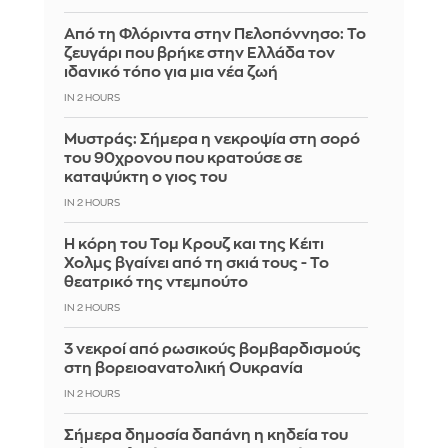
Από τη Φλόριντα στην Πελοπόννησο: Το
ζευγάρι που βρήκε στην Ελλάδα τον
ιδανικό τόπο για μια νέα ζωή
IN 2 HOURS
Mυστράς: Σήμερα η νεκροψία στη σορό
του 90χρονου που κρατούσε σε
καταψύκτη ο γιος του
IN 2 HOURS
Η κόρη του Τομ Κρουζ και της Κέιτι
Χολμς βγαίνει από τη σκιά τους - Το
θεατρικό της ντεμπούτο
IN 2 HOURS
3 νεκροί από ρωσικούς βομβαρδισμούς
στη βορειοανατολική Ουκρανία
IN 2 HOURS
Σήμερα δημοσία δαπάνη η κηδεία του