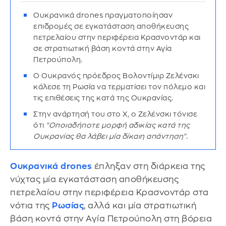
Ουκρανικά drones πραγματοποίησαν
επιδρομές σε εγκατάσταση αποθήκευσης
πετρελαίου στην περιφέρεια Κρασνοντάρ και
σε στρατιωτική βάση κοντά στην Αγία
Πετρούπολη.
Ο Ουκρανός πρόεδρος Βολοντίμιρ Ζελένσκι
κάλεσε τη Ρωσία να τερματίσει τον πόλεμο και
τις επιθέσεις της κατά της Ουκρανίας.
Στην ανάρτησή του στο Χ, ο Ζελένσκι τόνισε
ότι
"Οποιαδήποτε μορφή αδικίας κατά της
Ουκρανίας θα λάβει μία δίκαιη απάντηση"
.
Ουκρανικά
drones
έπληξαν στη διάρκεια της
νύχτας μία εγκατάσταση αποθήκευσης
πετρελαίου στην περιφέρεια Κρασνοντάρ στα
νότια της
Ρωσίας
, αλλά και μία στρατιωτική
βάση κοντά στην Αγία Πετρούπολη στη βόρεια