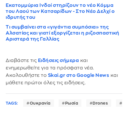
Εκατομμύρια Ινδοί στηρίζουν το νέο Κόμμα
του Λαού των Κατσαρίδων - Στο Νέο Δελχί ο
ιδρυτής του
Τι συμβαίνει στα «γιγάντια συμπόσια» της
Αλσατίας και γιατί εξοργίζεται η ριζοσπαστική
Αριστερά της Γαλλίας
Διαβάστε τις
Ειδήσεις σήμερα
και
ενημερωθείτε για τα πρόσφατα νέα.
Ακολουθήστε το
Skai.gr στο Google News
και
μάθετε πρώτοι όλες τις ειδήσεις.
TAGS:
Ουκρανία
Ρωσία
Drones
Αγ