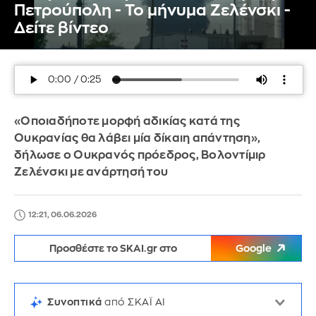
Πετρούπολη - Το μήνυμα Ζελένσκι -
Δείτε βίντεο
«Οποιαδήποτε μορφή αδικίας κατά της
Ουκρανίας θα λάβει μία δίκαιη απάντηση»,
δήλωσε ο Ουκρανός πρόεδρος, Βολοντίμιρ
Ζελένσκι με ανάρτησή του
12:21, 06.06.2026
Προσθέστε το SKAI.gr στο
Google
Συνοπτικά
από ΣΚΑΪ AI