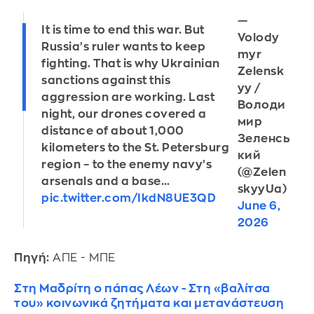
—
It is time to end this war. But
Volody
Russia’s ruler wants to keep
myr
fighting. That is why Ukrainian
Zelensk
sanctions against this
yy /
aggression are working. Last
Володи
night, our drones covered a
мир
distance of about 1,000
Зеленсь
kilometers to the St. Petersburg
кий
region – to the enemy navy’s
(@Zelen
arsenals and a base…
skyyUa)
pic.twitter.com/IkdN8UE3QD
June 6,
2026
Πηγή:
ΑΠΕ - ΜΠΕ
Στη Μαδρίτη ο πάπας Λέων - Στη «βαλίτσα
του» κοινωνικά ζητήματα και μετανάστευση