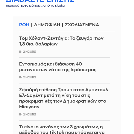
περισσότερες ειδήσεις από το skai.gr
ΡΟΗ
ΔΗΜΟΦΙΛΗ
ΣΧΟΛΙΑΣΜΕΝΑ
Τομ Χόλαντ-Ζεντάγια: Το ζευγάρι των
1,8 δισ. δολαρίων
IN 2 HOURS
Εντοπισμός και διάσωση 40
μεταναστών νότια της Ιεράπετρας
IN 2 HOURS
Σφοδρή επίθεση Τραμπ στον Αμπντούλ
Ελ-Σαγέντ μετά τη νίκη του στις
προκριματικές των Δημοκρατικών στο
Μίσιγκαν
IN 2 HOURS
Τι είναι ο κανόνας των 3 χρωμάτων, η
μέθοδος του TikTok που υπόσχεται να