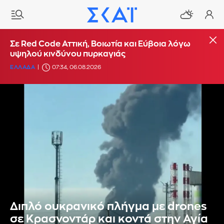
Σε Red Code Αττική, Βοιωτία και Εύβοια λόγω
υψηλού κινδύνου πυρκαγιάς
ΕΛΛΑΔΑ
07:34, 06.08.2026
Διπλό ουκρανικό πλήγμα με drones
σε Κρασνοντάρ και κοντά στην Αγία