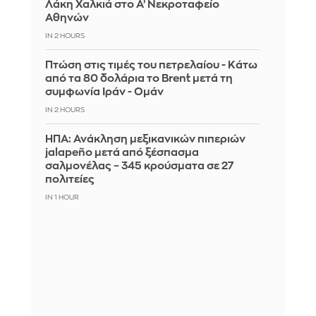
Λάκη Χαλκιά στο Α’ Νεκροταφείο
Αθηνών
IN 2 HOURS
Πτώση στις τιμές του πετρελαίου - Κάτω
από τα 80 δολάρια το Brent μετά τη
συμφωνία Ιράν - Ομάν
IN 2 HOURS
ΗΠΑ: Ανάκληση μεξικανικών πιπεριών
jalapeño μετά από ξέσπασμα
σαλμονέλας – 345 κρούσματα σε 27
πολιτείες
IN 1 HOUR