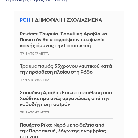
περισσότερες ειδήσεις από το skai.gr
ΡΟΗ
ΔΗΜΟΦΙΛΗ
ΣΧΟΛΙΑΣΜΕΝΑ
Reuters: Τουρκία, Σαουδική Αραβία και
Πακιστάν θα υπογράψουν συμφωνία
κοινής άμυνας την Παρασκευή
ΠΡΙΝ ΑΠΌ 17 ΛΕΠΤΆ
Τραυματισμός 53χρονου ναυτικού κατά
την πρόσδεση πλοίου στη Ρόδο
ΠΡΙΝ ΑΠΌ 25 ΛΕΠΤΆ
Σαουδική Αραβία: Επίκειται επίθεση από
Χούθι και ιρακινές οργανώσεις υπό την
καθοδήγηση του Ιράν
ΠΡΙΝ ΑΠΌ 47 ΛΕΠΤΆ
Πουέρτο Ρίκο: Νερό με το δελτίο από
την Παρασκευή, λόγω της ανομβρίας
στο νησί