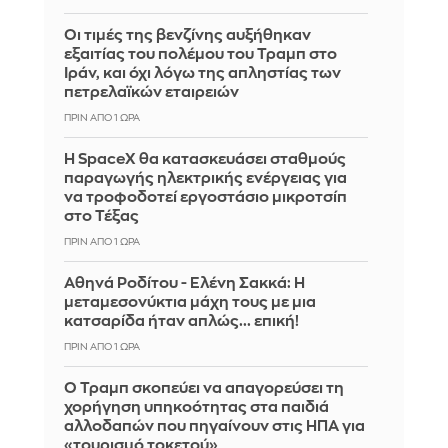
Οι τιμές της βενζίνης αυξήθηκαν
εξαιτίας του πολέμου του Τραμπ στο
Ιράν, και όχι λόγω της απληστίας των
πετρελαϊκών εταιρειών
ΠΡΙΝ ΑΠΌ 1 ΏΡΑ
Η SpaceX θα κατασκευάσει σταθμούς
παραγωγής ηλεκτρικής ενέργειας για
να τροφοδοτεί εργοστάσιο μικροτσίπ
στο Τέξας
ΠΡΙΝ ΑΠΌ 1 ΏΡΑ
Αθηνά Ροδίτου - Ελένη Σακκά: Η
μεταμεσονύκτια μάχη τους με μια
κατσαρίδα ήταν απλώς... επική!
ΠΡΙΝ ΑΠΌ 1 ΏΡΑ
Ο Τραμπ σκοπεύει να απαγορεύσει τη
χορήγηση υπηκοότητας στα παιδιά
αλλοδαπών που πηγαίνουν στις ΗΠΑ για
«τουρισμό τοκετού»