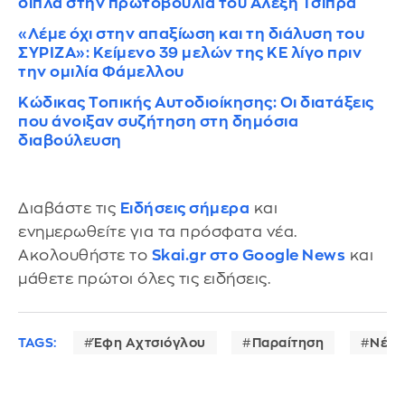
δίπλα στην πρωτοβουλία του Αλέξη Τσίπρα
«Λέμε όχι στην απαξίωση και τη διάλυση του
ΣΥΡΙΖΑ»: Κείμενο 39 μελών της ΚΕ λίγο πριν
την ομιλία Φάμελλου
Κώδικας Τοπικής Αυτοδιοίκησης: Οι διατάξεις
που άνοιξαν συζήτηση στη δημόσια
διαβούλευση
Διαβάστε τις
Ειδήσεις σήμερα
και
ενημερωθείτε για τα πρόσφατα νέα.
Ακολουθήστε το
Skai.gr στο Google News
και
μάθετε πρώτοι όλες τις ειδήσεις.
TAGS:
Έφη Αχτσιόγλου
Παραίτηση
Νέα 