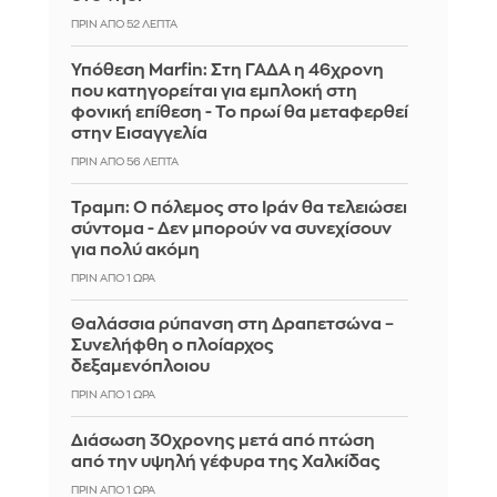
ΠΡΙΝ ΑΠΌ 52 ΛΕΠΤΆ
Υπόθεση Marfin: Στη ΓΑΔΑ η 46χρονη
που κατηγορείται για εμπλοκή στη
φονική επίθεση - Το πρωί θα μεταφερθεί
στην Εισαγγελία
ΠΡΙΝ ΑΠΌ 56 ΛΕΠΤΆ
Τραμπ: Ο πόλεμος στο Ιράν θα τελειώσει
σύντομα - Δεν μπορούν να συνεχίσουν
για πολύ ακόμη
ΠΡΙΝ ΑΠΌ 1 ΏΡΑ
Θαλάσσια ρύπανση στη Δραπετσώνα –
Συνελήφθη ο πλοίαρχος
δεξαμενόπλοιου
ΠΡΙΝ ΑΠΌ 1 ΏΡΑ
Διάσωση 30χρονης μετά από πτώση
από την υψηλή γέφυρα της Χαλκίδας
ΠΡΙΝ ΑΠΌ 1 ΏΡΑ