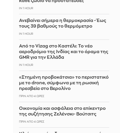
κάθε ζώδιο να προστατεύσει;
IN 1 HOUR
Ανεβαίνει σήμερα η θερμοκρασία - Έως
τους 39 βαθμούς το θερμόμετρο
IN 1 HOUR
Από το Vizag στο Καστέλι: Το νέο
αεροδρόμιο της Ινδίας και το όραμα της
GMR για την Ελλάδα
IN 1 HOUR
«Στημένη προβοκάτσια» το περιστατικό
με το drone, σύμφωνα με τη ρωσική
πρεσβεία στο Βερολίνο
ΠΡΙΝ ΑΠΌ 4 ΏΡΕΣ
Οικονομία και ασφάλεια στο επίκεντρο
της συζήτησης Ζελένσκι- Βούτσιτς
ΠΡΙΝ ΑΠΌ 4 ΏΡΕΣ