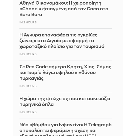
Αθηνά Οικονομάκου: Η χειροποίητη
«Chanel» φτιαγμένη από τον Coco στα
Bora Bora
IN 2 HOURS
Η Άγκυρα επαναφέρει τις «γκρίζες
ζώνες» στο Αιγαίο με αφορμή το
χωροταξικό πλαίσιο για τον τουρισμό
IN 2 HOURS
Σε Red Code σήμερα Κρήτη, Χίος, Σάμος
και Ικαρία λόγω υψηλού κινδύνου
πυρκαγιάς
IN 2 HOURS
Η χώρα της φτώχειας που κατασκευάζει
πυρηνικά όπλα
IN 2 HOURS
Νέα «βόμβα» για Ινφαντίνο: Η Telegraph
αποκαλύπτει φερόμενη σχέση και