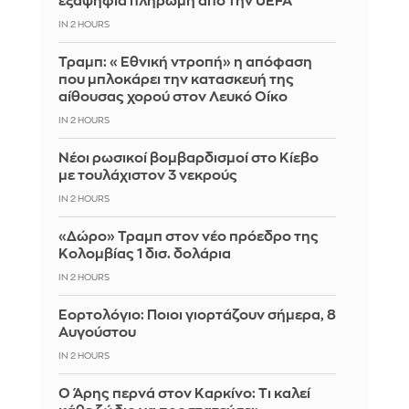
εξαψήφια πληρωμή από την UEFA
IN 2 HOURS
Τραμπ: «Εθνική ντροπή» η απόφαση
που μπλοκάρει την κατασκευή της
αίθουσας χορού στον Λευκό Οίκο
IN 2 HOURS
Νέοι ρωσικοί βομβαρδισμοί στο Κίεβο
με τουλάχιστον 3 νεκρούς
IN 2 HOURS
«Δώρο» Τραμπ στον νέο πρόεδρο της
Κολομβίας 1 δισ. δολάρια
IN 2 HOURS
Εορτολόγιο: Ποιοι γιορτάζουν σήμερα, 8
Αυγούστου
IN 2 HOURS
Ο Άρης περνά στον Καρκίνο: Τι καλεί