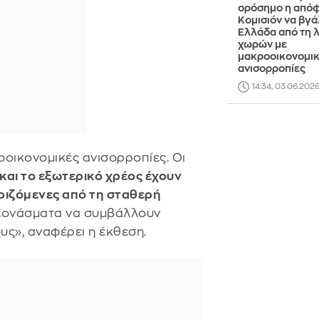
ορόσημο η από
Κομισιόν να βγά
Ελλάδα από τη λ
χωρών με
μακροοικονομι
ανισορροπίες
14:34, 03.06.202
οοικονομικές ανισορροπίες. Οι
 και το εξωτερικό χρέος έχουν
ριζόμενες από τη σταθερή
λεονάσματα να συμβάλλουν
υς», αναφέρει η έκθεση.