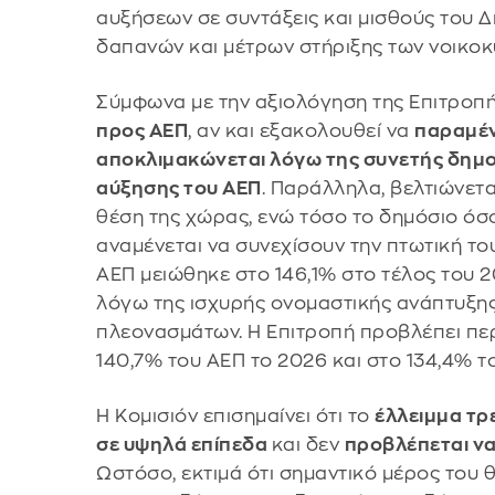
αυξήσεων σε συντάξεις και μισθούς του 
δαπανών και μέτρων στήριξης των νοικοκ
Σύμφωνα με την αξιολόγηση της Επιτροπή
προς ΑΕΠ
, αν και εξακολουθεί να
παραμέν
αποκλιμακώνεται λόγω της συνετής δημοσ
αύξησης του ΑΕΠ
. Παράλληλα, βελτιώνετα
θέση της χώρας, ενώ τόσο το δημόσιο όσο
αναμένεται να συνεχίσουν την πτωτική το
ΑΕΠ μειώθηκε στο 146,1% στο τέλος του 2
λόγω της ισχυρής ονομαστικής ανάπτυξης
πλεονασμάτων. Η Επιτροπή προβλέπει π
140,7% του ΑΕΠ το 2026 και στο 134,4% τ
Η Κομισιόν επισημαίνει ότι το
έλλειμμα τ
σε υψηλά επίπεδα
και δεν
προβλέπεται να
Ωστόσο, εκτιμά ότι σημαντικό μέρος του