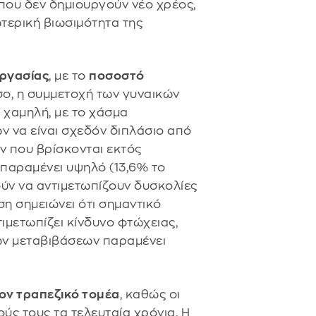
 που δεν δημιουργούν νέο χρέος,
ωτερική βιωσιμότητα της
εργασίας
, με το
ποσοστό
σο, η συμμετοχή των γυναικών
 χαμηλή, με το χάσμα
 να είναι σχεδόν διπλάσιο από
ν που βρίσκονται εκτός
παραμένει υψηλό (13,6% το
ύν να αντιμετωπίζουν δυσκολίες
η σημειώνει ότι σημαντικό
ιμετωπίζει κίνδυνο φτώχειας,
ών μεταβιβάσεων παραμένει
ον τραπεζικό τομέα
, καθώς οι
ύς τους τα τελευταία χρόνια. Η