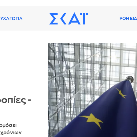
ΥΧΑΓΩΓΙΑ
ΡΟΗ ΕΙ
οπίες -
αρμόσει
ροχρόνιων