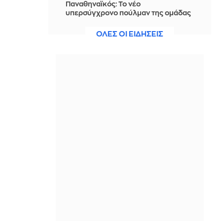
Παναθηναϊκός: Το νέο
υπερσύγχρονο πούλμαν της ομάδας
- Δείτε φωτογραφίες
ΟΛΕΣ ΟΙ ΕΙΔΗΣΕΙΣ
ΠΡΙΝ ΑΠΌ 2 ΜΈΡΕΣ
Αναπληρωτής εκπρόσωπος ΟΗΕ:
Κάνουμε αναφορά στα εμπλεκόμενα
μέρη στην Κύπρο όταν αυτό είναι
χρήσιμο
ΠΡΙΝ ΑΠΌ 2 ΜΈΡΕΣ
Δήμητρα Αλεξανδράκη: Με τα λεφτά
που έδωσε για τις Μαλδίβες
αγοράζεις και αυτοκίνητο
ΠΡΙΝ ΑΠΌ 2 ΜΈΡΕΣ
Βραδινό Magazino 03-08-2026
ΠΡΙΝ ΑΠΌ 2 ΜΈΡΕΣ
Περισσότερα από 7000 στρέμματα η
πληγείσα έκταση από την πυρκαγιά
στην Αιγιάλεια - Δείτε χάρτες