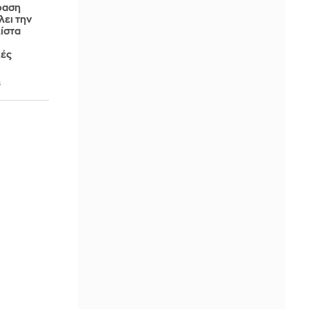
φαση
λει την
ίστα
κές
6