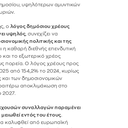
Δημοσίου, υψηλότερων αμυντικών
υριών.
ς, ο
λόγος δημόσιου χρέους
ει υψηλός
, συνεχίζει να
ιονομικής πολιτικής και της
ι η καθαρή διεθνής επενδυτική
 και το εξωτερικό χρέος
υς πορεία. Ο λόγος χρέους προς
025 από 154,2% το 2024, κυρίως
 και των δημοσιονομικών
εραιτέρω αποκλιμάκωση στο
ο 2027.
ρεχουσών συναλλαγών παραμένει
 μειωθεί εντός του έτους
.
 θα καλυφθεί από ευρωπαϊκή