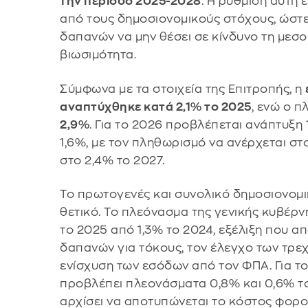
την περίοδο 2025-2028
. Η ρύθμιση αυτή 
από τους δημοσιονομικούς στόχους, ώστε
δαπανών να μην θέσει σε κίνδυνο τη με
βιωσιμότητα.
Σύμφωνα με τα στοιχεία της Επιτροπής, η
αναπτύχθηκε κατά 2,1% το 2025
, ενώ ο 
2,9%
. Για το 2026 προβλέπεται ανάπτυξη 
1,6%, με τον πληθωρισμό να ανέρχεται στ
στο 2,4% το 2027.
Το πρωτογενές και συνολικό δημοσιονομ
θετικό. Το πλεόνασμα της γενικής κυβέρ
το 2025 από 1,3% το 2024, εξέλιξη που α
δαπανών για τόκους, τον έλεγχο των τρε
ενίσχυση των εσόδων από τον ΦΠΑ. Για το
προβλέπει πλεονάσματα 0,8% και 0,6% το
αρχίσει να αποτυπώνεται το κόστος φορ