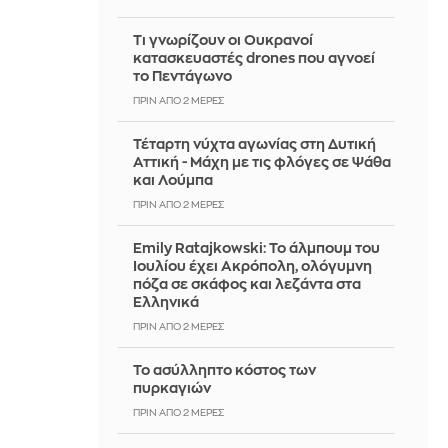
Τι γνωρίζουν οι Ουκρανοί
κατασκευαστές drones που αγνοεί
το Πεντάγωνο
ΠΡΙΝ ΑΠΌ 2 ΜΈΡΕΣ
Τέταρτη νύχτα αγωνίας στη Δυτική
Αττική - Μάχη με τις φλόγες σε Ψάθα
και Λούμπα
ΠΡΙΝ ΑΠΌ 2 ΜΈΡΕΣ
Emily Ratajkowski: Το άλμπουμ του
Ιουλίου έχει Ακρόπολη, ολόγυμνη
πόζα σε σκάφος και λεζάντα στα
Ελληνικά
ΠΡΙΝ ΑΠΌ 2 ΜΈΡΕΣ
Το ασύλληπτο κόστος των
πυρκαγιών
ΠΡΙΝ ΑΠΌ 2 ΜΈΡΕΣ