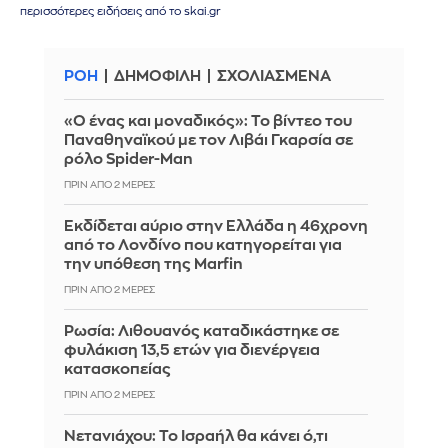
περισσότερες ειδήσεις από το skai.gr
ΡΟΗ
ΔΗΜΟΦΙΛΗ
ΣΧΟΛΙΑΣΜΕΝΑ
«Ο ένας και μοναδικός»: Το βίντεο του
Παναθηναϊκού με τον Λιβάι Γκαρσία σε
ρόλο Spider-Man
ΠΡΙΝ ΑΠΌ 2 ΜΈΡΕΣ
Εκδίδεται αύριο στην Ελλάδα η 46χρονη
από το Λονδίνο που κατηγορείται για
την υπόθεση της Marfin
ΠΡΙΝ ΑΠΌ 2 ΜΈΡΕΣ
Ρωσία: Λιθουανός καταδικάστηκε σε
φυλάκιση 13,5 ετών για διενέργεια
κατασκοπείας
ΠΡΙΝ ΑΠΌ 2 ΜΈΡΕΣ
Νετανιάχου: Το Ισραήλ θα κάνει ό,τι