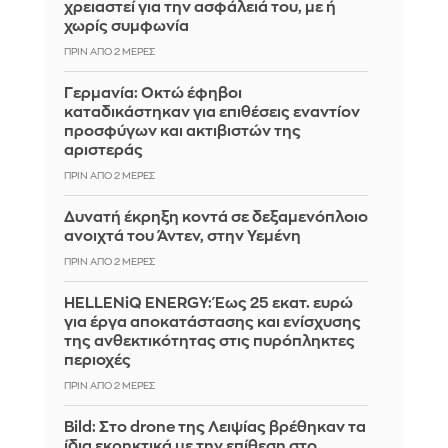
χρειαστεί για την ασφάλειά του, με ή
χωρίς συμφωνία
ΠΡΙΝ ΑΠΌ 2 ΜΈΡΕΣ
Γερμανία: Οκτώ έφηβοι
καταδικάστηκαν για επιθέσεις εναντίον
προσφύγων και ακτιβιστών της
αριστεράς
ΠΡΙΝ ΑΠΌ 2 ΜΈΡΕΣ
Δυνατή έκρηξη κοντά σε δεξαμενόπλοιο
ανοιχτά του Άντεν, στην Υεμένη
ΠΡΙΝ ΑΠΌ 2 ΜΈΡΕΣ
HELLENiQ ENERGY: Έως 25 εκατ. ευρώ
για έργα αποκατάστασης και ενίσχυσης
της ανθεκτικότητας στις πυρόπληκτες
περιοχές
ΠΡΙΝ ΑΠΌ 2 ΜΈΡΕΣ
Bild: Στο drone της Λειψίας βρέθηκαν τα
ίδια εκρηκτικά με την επίθεση στο