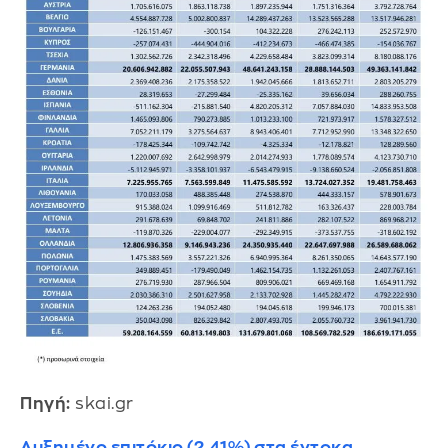
Πηγή:
skai.gr
Αυξημένο επιτόκιο (2,41%) στα έντοκα