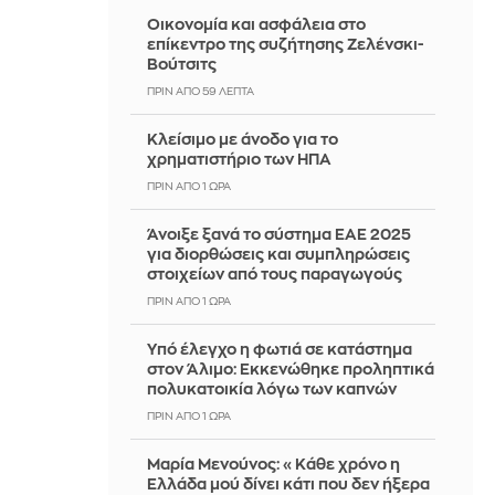
Οικονομία και ασφάλεια στο
επίκεντρο της συζήτησης Ζελένσκι-
Βούτσιτς
ΠΡΙΝ ΑΠΌ 59 ΛΕΠΤΆ
Κλείσιμο με άνοδο για το
χρηματιστήριο των ΗΠΑ
ΠΡΙΝ ΑΠΌ 1 ΏΡΑ
Άνοιξε ξανά το σύστημα ΕΑΕ 2025
για διορθώσεις και συμπληρώσεις
στοιχείων από τους παραγωγούς
ΠΡΙΝ ΑΠΌ 1 ΏΡΑ
Yπό έλεγχο η φωτιά σε κατάστημα
στον Άλιμο: Εκκενώθηκε προληπτικά
πολυκατοικία λόγω των καπνών
ΠΡΙΝ ΑΠΌ 1 ΏΡΑ
Μαρία Μενούνος: «Κάθε χρόνο η
Ελλάδα μού δίνει κάτι που δεν ήξερα