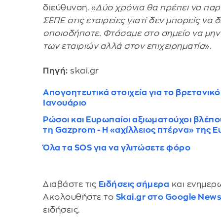
διεύθυνση. «
Δύο χρόνια θα πρέπει να παρα
ΣΕΠΕ στις εταιρείες γιατί δεν μπορείς να 
οποιοδήποτε. Φτάσαμε στο σημείο να μην
των εταιριών αλλά στον επιχειρηματία
».
Πηγή:
skai.gr
Απογοητευτικά στοιχεία για το βρετανικό
Ιανουάριο
Ρώσοι και Ευρωπαίοι αξιωματούχοι βλέπο
τη Gazprom - Η «αχίλλειος πτέρνα» της 
Όλα τα SOS για να γλιτώσετε φόρο
Διαβάστε τις
Ειδήσεις σήμερα
και ενημερω
Ακολουθήστε το
Skai.gr στο Google New
ειδήσεις.