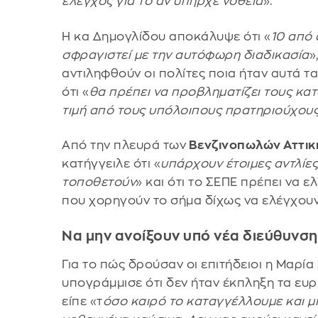
έλεγχος για το αν υπήρχε νοθεία
».
Η κα Δημογλίδου αποκάλυψε ότι «
10 από 
σφραγιστεί με την αυτόφωρη διαδικασία
»
αντιληφθούν οι πολίτες ποια ήταν αυτά τ
ότι «
θα πρέπει να προβληματίζει τους κ
τιμή από τους υπόλοιπους πρατηριούχου
Από την πλευρά των
Βενζινοπωλών Αττικ
κατήγγειλε ότι «
υπάρχουν έτοιμες αντλίες 
τοποθετούν
» και ότι το ΣΕΠΕ πρέπει να ελ
που χορηγούν το σήμα δίχως να ελέγχουν 
Να μην ανοίξουν υπό νέα διεύθυνση
Για το πώς δρούσαν οι επιτήδειοι η Μαρί
υπογράμμισε ότι δεν ήταν έκπληξη τα ευ
είπε «τ
όσο καιρό το καταγγέλλουμε και μι