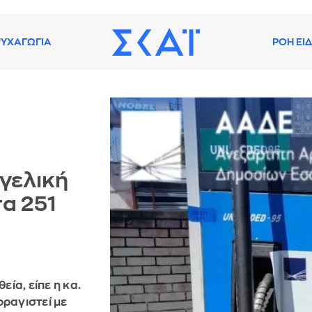
ΥΧΑΓΩΓΙΑ
ΡΟΗ ΕΙ
γγελική
α 251
εία, είπε η κα.
φραγιστεί με