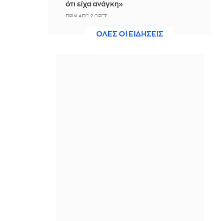
ότι είχα ανάγκη»
ΠΡΙΝ ΑΠΌ 2 ΏΡΕΣ
ΟΛΕΣ ΟΙ ΕΙΔΗΣΕΙΣ
Η ξηρασία απειλεί την
ηλεκτροδότηση της Ευρώπης
ΠΡΙΝ ΑΠΌ 2 ΏΡΕΣ
Βραδινό Magazino 07-08-2026
ΠΡΙΝ ΑΠΌ 2 ΏΡΕΣ
Μαρίνα Βερνίκου: Έπιασε
λαγοκέφαλο κι έχει κάτι να σου πει
για αυτό
ΠΡΙΝ ΑΠΌ 2 ΏΡΕΣ
Η Ισπανία ξεκινά ελέγχους στους
ταξιδιώτες από Ιταλία - Από τα
μεσάνυχτα του Σαββάτου έως τις 7
Σεπτεμβρίου
ΠΡΙΝ ΑΠΌ 2 ΏΡΕΣ