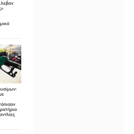
κλεβαν
ς»
μικό
υσίμων:
με
τόπισαν
πρατήρια
αντλίες