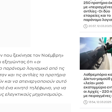
250 πρατήρια έ
με «πειραγμένε
αντλίες- Οι δύο
εταιρείες και το
παράνομο λογισ
20:37, 12.03.2025
ν που ξεκίνησε τον Νοέμβρη»
υ εξηγώντας ότι «
οι
ο παράνομο λογισμικό από τις
αν και τις αντλίες τα πρατήρια
Λαθρεμπόριο κα
Δίκτυο-μαμούθ 
ύν και να απενεργοποιούν αυτό
«λεία» μισό
εκατομμύριο εν
ό ένα κινητό τηλέφωνο, για να
οι Αρχές – 220 
υς ελεγκτικούς μηχανισμούς
».
με πειραγμένες 
13:54, 12.03.2025