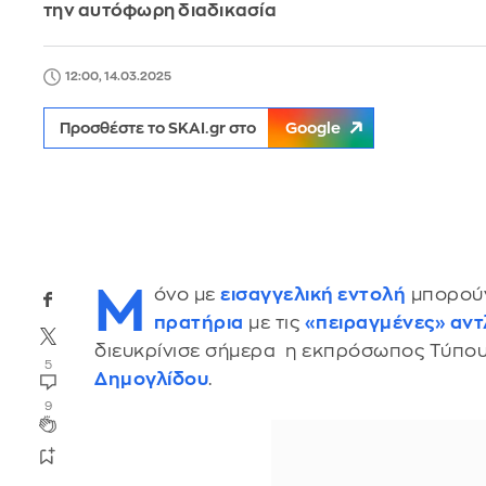
την αυτόφωρη διαδικασία
12:00, 14.03.2025
Προσθέστε το SKAI.gr στο
Google
Μ
όνο με
εισαγγελική εντολή
μπορούν
πρατήρια
με τις
«πειραγμένες» αντ
διευκρίνισε σήμερα η εκπρόσωπος Τύπου
5
Δημογλίδου
.
9