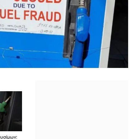
υσίμων: