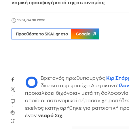
νομική προσφυγή κατά της αστυνομίας
13:51, 04.06.2026
Προσθέστε το SKAI.gr στο
Google
Ο
Βρετανός πρωθυπουργός
Κιρ Στάρ
δισεκατομμυριούχο Αμερικανό
Ίλο
προκαλέσει διχόνοια» μετά τη δολοφονία 
1
οποίο οι αστυνομικοί πέρασαν χειροπέδε
εκείνος κατηγορήθηκε για ρατσιστική πρ
1
έναν
νεαρό Σιχ
.