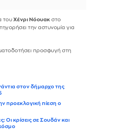
α του
Χένρι Νόουακ
στο
κατηγορήσει την αστυνομία για
ηματοδοτήσει προσφυγή στη
νάντια στον δήμαρχο της
5
ην προεκλογική πίεση ο
 Οι κρίσεις σε Σουδάν και
 κόσμο