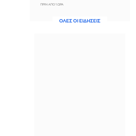
ΠΡΙΝ ΑΠΌ 1 ΏΡΑ
Ο Παναθηναϊκός έπαθε στο ΟΑΚΑ,
ΟΛΕΣ ΟΙ ΕΙΔΗΣΕΙΣ
καλείται να μάθει από αυτό και να
προκριθεί μέσω Βουλγαρίας - Δείτε
τα Highlights
ΠΡΙΝ ΑΠΌ 1 ΏΡΑ
Conference League: Παναθηναϊκός -
ΤΣΣΚΑ 1948 1-1 (ΤΕΛΙΚΟ)
ΠΡΙΝ ΑΠΌ 1 ΏΡΑ
Οι ΗΠΑ αναστέλλουν τις εισαγωγές
από τον μεγαλύτερο παραγωγό
αβοκάντο του Μεξικού
ΠΡΙΝ ΑΠΌ 1 ΏΡΑ
Οριοθετήθηκε η γωτιά στις Αλυκές
Βόλου
ΠΡΙΝ ΑΠΌ 1 ΏΡΑ