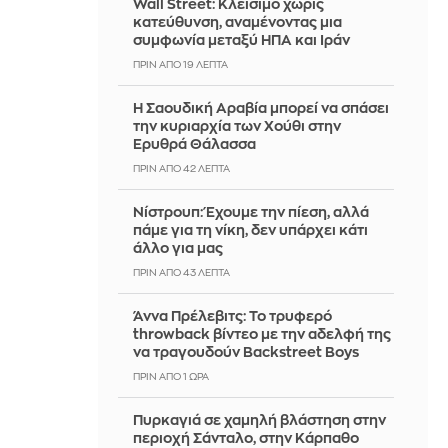
Wall Street: Κλείσιμο χωρίς
κατεύθυνση, αναμένοντας μια
συμφωνία μεταξύ ΗΠΑ και Ιράν
ΠΡΙΝ ΑΠΌ 19 ΛΕΠΤΆ
Η Σαουδική Αραβία μπορεί να σπάσει
την κυριαρχία των Χούθι στην
Ερυθρά Θάλασσα
ΠΡΙΝ ΑΠΌ 42 ΛΕΠΤΆ
Νίστρουπ: Έχουμε την πίεση, αλλά
πάμε για τη νίκη, δεν υπάρχει κάτι
άλλο για μας
ΠΡΙΝ ΑΠΌ 43 ΛΕΠΤΆ
Άννα Πρέλεβιτς: Το τρυφερό
throwback βίντεο με την αδελφή της
να τραγουδούν Backstreet Boys
ΠΡΙΝ ΑΠΌ 1 ΏΡΑ
Πυρκαγιά σε χαμηλή βλάστηση στην
περιοχή Σάνταλο, στην Κάρπαθο