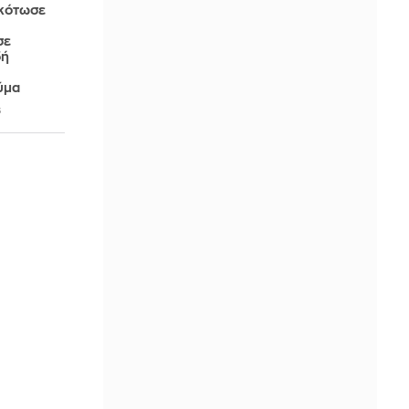
σκότωσε
σε
δή
ύμα
6