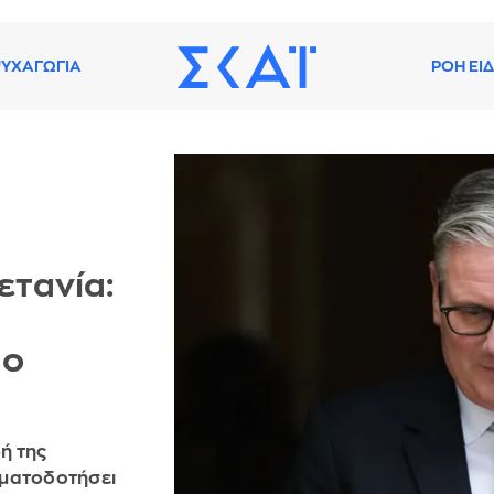
ΥΧΑΓΩΓΙΑ
ΡΟΗ ΕΙ
ετανία:
 ο
ωή της
ηματοδοτήσει