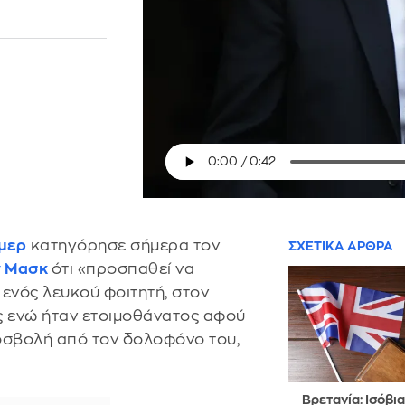
μερ
κατηγόρησε σήμερα τον
ΣΧΕΤΙΚΑ ΑΡΘΡΑ
ν Μασκ
ότι «προσπαθεί να
ενός λευκού φοιτητή, στον
ς ενώ ήταν ετοιμοθάνατος αφού
οσβολή από τον δολοφόνο του,
Βρετανία: Ισόβια