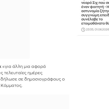
νεαρό Σιχ που 
έναν φοιτητή - Η
αστυνομία ζήτη
συγγνώμη επει
συνέλαβε το
ετοιμοθάνατο θ
23:35, 01.06.202
κ
«για άλλη μια αφορά
ις τελευταίες ημέρες
, δήλωσε σε δημοσιογράφους ο
 Κόμματος.