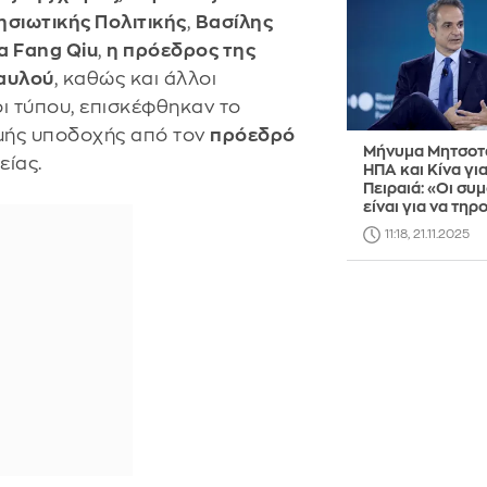
ησιωτικής Πολιτικής
,
Βασίλης
α Fang Qiu
,
η πρόεδρος της
αυλού
, καθώς και άλλοι
ι τύπου, επισκέφθηκαν το
ρμής υποδοχής από τον
πρόεδρό
Μήνυμα Μητσοτ
είας.
ΗΠΑ και Κίνα για
Πειραιά: «Οι συ
είναι για να τηρ
11:18, 21.11.2025