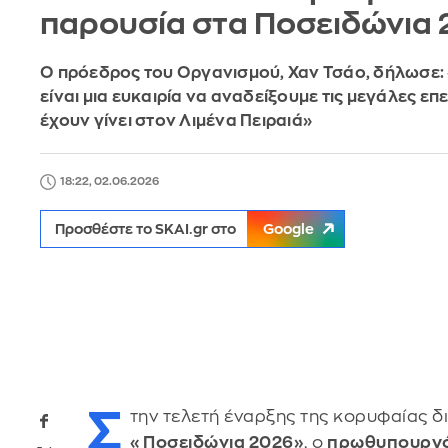
παρουσία στα Ποσειδώνια
Ο πρόεδρος του Οργανισμού, Χαν Τσάο, δήλωσε: 
είναι μια ευκαιρία να αναδείξουμε τις μεγάλες επ
έχουν γίνει στον Λιμένα Πειραιά»
18:22, 02.06.2026
Προσθέστε το SKAI.gr στο
Google
Σ
την τελετή έναρξης της κορυφαίας δ
«Ποσειδώνια 2026»
, ο
πρωθυπουργός