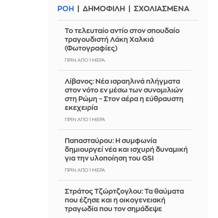
ΡΟΗ
ΔΗΜΟΦΙΛΗ
ΣΧΟΛΙΑΣΜΕΝΑ
Το τελευταίο αντίο στον σπουδαίο
τραγουδιστή Λάκη Χαλκιά
(Φωτογραφίες)
ΠΡΙΝ ΑΠΌ 1 ΜΈΡΑ
Λίβανος: Νέα ισραηλινά πλήγματα
στον νότο εν μέσω των συνομιλιών
στη Ρώμη – Στον αέρα η εύθραυστη
εκεχειρία
ΠΡΙΝ ΑΠΌ 1 ΜΈΡΑ
Παπασταύρου: Η συμφωνία
δημιουργεί νέα και ισχυρή δυναμική
για την υλοποίηση του GSI
ΠΡΙΝ ΑΠΌ 1 ΜΈΡΑ
Στράτος Τζώρτζογλου: Τα θαύματα
που έζησε και η οικογενειακή
τραγωδία που τον σημάδεψε