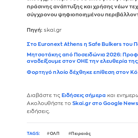
πράσινης ανάπτυξης και χρήσης νέων τε
σύγχρονου ψηφιοποιημένου περιβάλλον
Πηγή:
skai.gr
Στο Euronext Athens η Safe Bulkers του
Μητσοτάκης από Ποσειδώνια 2026: Προφη
αναδείξουμε στον ΟΗΕ την ελευθερία της
Φορτηγό πλοίο δέχθηκε επίθεση στον Κ
Διαβάστε τις
Ειδήσεις σήμερα
και ενημερω
Ακολουθήστε το
Skai.gr στο Google New
ειδήσεις.
TAGS:
ΟΛΠ
Πειραιάς