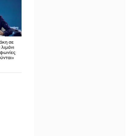
άκη σε
 λιμάνι
μφωνίες
ούνται»