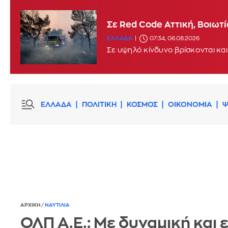
Σε Red Code Αττική, Βοιωτ
ΕΛΛΑΔΑ
07:34, 06.08.2026
Σε υψηλό κίνδυνο βρίσκονται και
ΕΛΛΑΔΑ
ΠΟΛΙΤΙΚΗ
ΚΟΣΜΟΣ
ΟΙΚΟΝΟΜΙΑ
Ψ
ΑΡΧΙΚΗ
/
ΝΑΥΤΙΛΙΑ
ΟΛΠ Α.Ε.: Με δυναμική και 