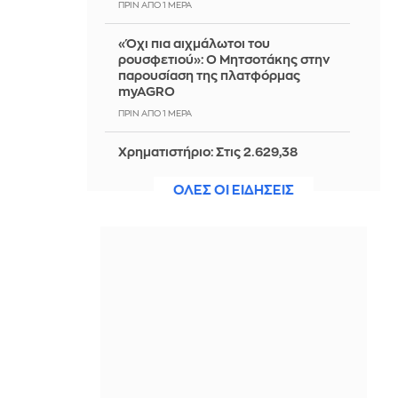
ΠΡΙΝ ΑΠΌ 1 ΜΈΡΑ
«Όχι πια αιχμάλωτοι του
ρουσφετιού»: Ο Μητσοτάκης στην
παρουσίαση της πλατφόρμας
myAGRO
ΠΡΙΝ ΑΠΌ 1 ΜΈΡΑ
Χρηματιστήριο: Στις 2.629,38
μονάδες ο Γενικός Δείκτης Τιμών, με
άνοδο 0,21%
ΟΛΕΣ ΟΙ ΕΙΔΗΣΕΙΣ
ΠΡΙΝ ΑΠΌ 1 ΜΈΡΑ
Το «Wicker» έβγαλε trailer – Και όλοι
μιλούν για το… ιδιαίτερο προσόν του
Αλεξάντερ Σκάρσγκαρντ
ΠΡΙΝ ΑΠΌ 1 ΜΈΡΑ
Στην Ευελπίδων ο 26χρονος
Αφγανός - Απολογείται για τη
δολοφονία της Βρετανίδας - Βίντεο
ΠΡΙΝ ΑΠΌ 1 ΜΈΡΑ