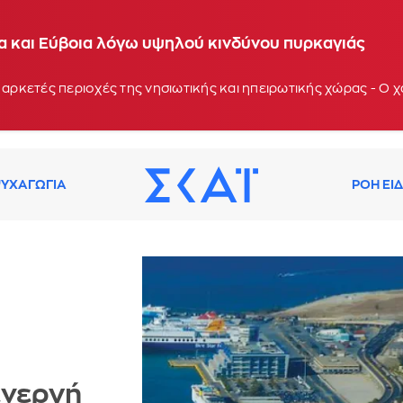
ία και Εύβοια λόγω υψηλού κινδύνου πυρκαγιάς
 αρκετές περιοχές της νησιωτικής και ηπειρωτικής χώρας - Ο
ΥΧΑΓΩΓΙΑ
ΡΟΗ ΕΙ
ενεργή