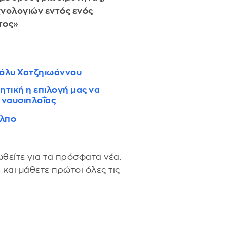
χνολογιών εντός ενός
τος»
 Πόλυ Χατζηιωάννου
τική η επιλογή μας να
 ναυσιπλοΐας
όλπο
θείτε για τα πρόσφατα νέα.
s
και μάθετε πρώτοι όλες τις