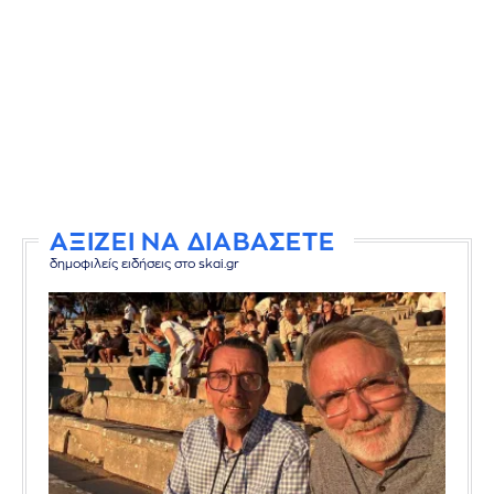
ΑΞΙΖΕΙ ΝΑ ΔΙΑΒΑΣΕΤΕ
δημοφιλείς ειδήσεις στο skai.gr