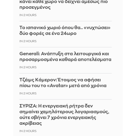
κάνει κάθε χώρο να δείχνει αμέσως πιο
προσεγμένος
IN 2 HOURS
Το ισπανικό χωριό όπου θα.. «νυχτώσει»
δύο φορές σε ένα 24ωρο
IN 2 HOURS
Generali: Ανάπτυξη στα λειτουργικά και
προσαρμοσμένα καθαρά αποτελέσματα
IN 2 HOURS
Τζέιμς Κάμερον: Έτοιμος να αφήσει
πίσω του το «Avatar» μετά από χρόνια
IN 2 HOURS
ΣΥΡΙΖΑ: Η ενεργειακή ρήτρα δεν
σημαίνει χαμηλότερους λογαριασμούς,
ούτε σβήνει 7 χρόνια ενεργειακής
ακρίβειας
IN 2 HOURS