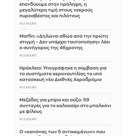
επενδύουμε στην πρόληψη, η
μεγαλύτερη τιμή στους νεκρούς
πυροσβέστες και πιλότους
IN 2 HOURS
Marfin: «Δηλώνει αθώα από την πρώτη
στιγμή – Δεν υπάρχει ταυτοποίηση» λέει
ο συνήγορος της 46χρονης
IN 2 HOURS
Ηράκλειο: Υπογράφηκε η σύμβαση για
τα συστήματα αεροναυτιλίας το υπό
κατασκευή νέο Διεθνές Αεροδρόμιο
IN 2 HOURS
Μεζέδες για μπίρα και ούζο: 59
συνταγές για το καλοκαίρι στο μπαλκόνι
με φίλους
IN 2 HOURS
Ο «κανόνας των 5 αντικειμένων» που