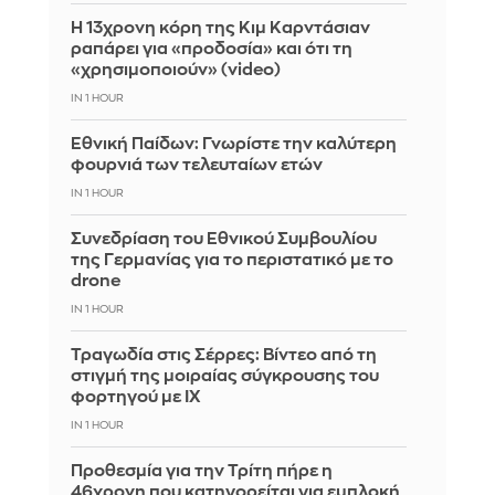
Η 13χρονη κόρη της Κιμ Καρντάσιαν
ραπάρει για «προδοσία» και ότι τη
«χρησιμοποιούν» (video)
IN 1 HOUR
Εθνική Παίδων: Γνωρίστε την καλύτερη
φουρνιά των τελευταίων ετών
IN 1 HOUR
Συνεδρίαση του Εθνικού Συμβουλίου
της Γερμανίας για το περιστατικό με το
drone
IN 1 HOUR
Τραγωδία στις Σέρρες: Βίντεο από τη
στιγμή της μοιραίας σύγκρουσης του
φορτηγού με ΙΧ
IN 1 HOUR
Προθεσμία για την Τρίτη πήρε η
46χρονη που κατηγορείται για εμπλοκή