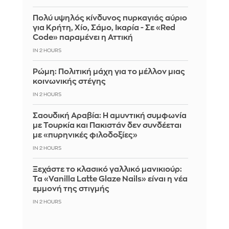
Πολύ υψηλός κίνδυνος πυρκαγιάς αύριο
για Κρήτη, Χίο, Σάμο, Ικαρία - Σε «Red
Code» παραμένει η Αττική
IN 2 HOURS
Ρώμη: Πολιτική μάχη για το μέλλον μιας
κοινωνικής στέγης
IN 2 HOURS
Σαουδική Αραβία: Η αμυντική συμφωνία
με Τουρκία και Πακιστάν δεν συνδέεται
με «πυρηνικές φιλοδοξίες»
IN 2 HOURS
Ξεχάστε το κλασικό γαλλικό μανικιούρ:
Τα «Vanilla Latte Glaze Nails» είναι η νέα
εμμονή της στιγμής
IN 2 HOURS