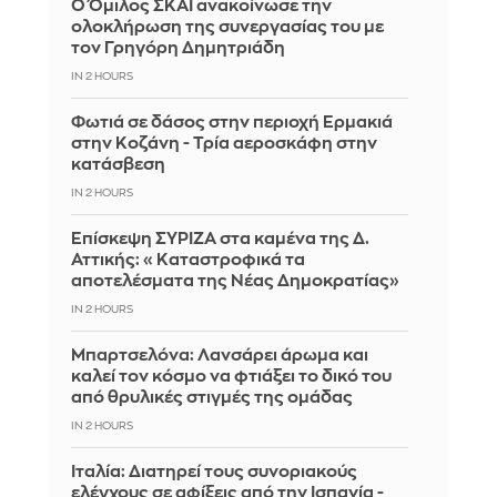
Ο Όμιλος ΣΚΑΪ ανακοίνωσε την
ολοκλήρωση της συνεργασίας του με
τον Γρηγόρη Δημητριάδη
IN 2 HOURS
Φωτιά σε δάσος στην περιοχή Ερμακιά
στην Κοζάνη - Τρία αεροσκάφη στην
κατάσβεση
IN 2 HOURS
Επίσκεψη ΣΥΡΙΖΑ στα καμένα της Δ.
Αττικής: «Καταστροφικά τα
αποτελέσματα της Νέας Δημοκρατίας»
IN 2 HOURS
Μπαρτσελόνα: Λανσάρει άρωμα και
καλεί τον κόσμο να φτιάξει το δικό του
από θρυλικές στιγμές της ομάδας
IN 2 HOURS
Ιταλία: Διατηρεί τους συνοριακούς
ελέγχους σε αφίξεις από την Ισπανία -