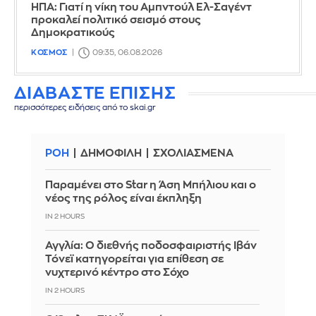
ΗΠΑ: Γιατί η νίκη του Αμπντούλ Ελ-Σαγέντ
προκαλεί πολιτικό σεισμό στους
Δημοκρατικούς
ΚΟΣΜΟΣ
09:35, 06.08.2026
ΔΙΑΒΑΣΤΕ ΕΠΙΣΗΣ
περισσότερες ειδήσεις από το skai.gr
ΡΟΗ
ΔΗΜΟΦΙΛΗ
ΣΧΟΛΙΑΣΜΕΝΑ
Παραμένει στο Star η Άση Μπήλιου και ο
νέος της ρόλος είναι έκπληξη
IN 2 HOURS
Αγγλία: Ο διεθνής ποδοσφαιριστής Ιβάν
Τόνεϊ κατηγορείται για επίθεση σε
νυχτερινό κέντρο στο Σόχο
IN 2 HOURS