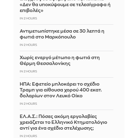
«Δεν θα υποκύψουμε σε τελεσίγραφα ή
επιβολές»
IN 2 HOURS
Αντιμετωπίστηκε μέσα σε 30 λεπτά η
φωτιά στο Μαρκόπουλο
IN 2 HOURS
Χωρίς ενεργό μέτωπο η φωτιά στη
Θέρμη Θεσσαλονίκης
IN 2 HOURS
ΗΠΑ: Εφετείο μπλοκάρει το σχέδιο
Τραμπ για αίθουσα χορού 400 εκατ.
δολαρίων στον Λευκό Οίκο
IN 2 HOURS
ΕΛ.Α.Σ.: Πόσες ακόμη εργολαβίες
χρειάζεται το Ελληνικό Κτηματολόγιο
αντί για ένα σχέδιο στελέχωσης;
IN 2 HOURS