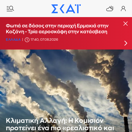
Φωτιά στο Στεφάνι Κορίνθου - Μήνυμα από το
Φωτιά σε δάσος στην περιοχή Ερμακιά στην
112 για ετοιμότητα
Κοζάνη - Τρία αεροσκάφη στην κατάσβεση
ΕΛΛΑΔΑ
ΕΛΛΑΔΑ
16:29, 07.08.2026
17:40, 07.08.2026
Κλιματική Αλλαγή: Η Κομισιόν
προτείνει ένα πιο «ρεαλιστικό και