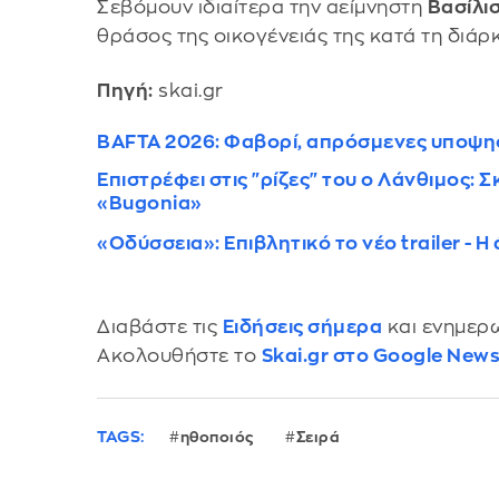
Σεβόμουν ιδιαίτερα την αείμνηστη
Βασίλι
θράσος της οικογένειάς της κατά τη διάρ
Πηγή:
skai.gr
BAFTA 2026: Φαβορί, απρόσμενες υποψηφ
Επιστρέφει στις "ρίζες" του ο Λάνθιμος: 
«Bugonia»
«Οδύσσεια»: Επιβλητικό το νέο trailer -
Διαβάστε τις
Ειδήσεις σήμερα
και ενημερω
Ακολουθήστε το
Skai.gr στο Google New
TAGS:
ηθοποιός
Σειρά