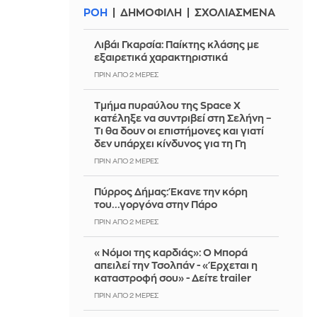
ΡΟΗ
ΔΗΜΟΦΙΛΗ
ΣΧΟΛΙΑΣΜΕΝΑ
Λιβάι Γκαρσία: Παίκτης κλάσης με
εξαιρετικά χαρακτηριστικά
ΠΡΙΝ ΑΠΌ 2 ΜΈΡΕΣ
Τμήμα πυραύλου της Space X
κατέληξε να συντριβεί στη Σελήνη –
Τι θα δουν οι επιστήμονες και γιατί
δεν υπάρχει κίνδυνος για τη Γη
ΠΡΙΝ ΑΠΌ 2 ΜΈΡΕΣ
Πύρρος Δήμας: Έκανε την κόρη
του...γοργόνα στην Πάρο
ΠΡΙΝ ΑΠΌ 2 ΜΈΡΕΣ
«Νόμοι της καρδιάς»: Ο Μπορά
απειλεί την Τσολπάν - «Έρχεται η
καταστροφή σου» - Δείτε trailer
ΠΡΙΝ ΑΠΌ 2 ΜΈΡΕΣ