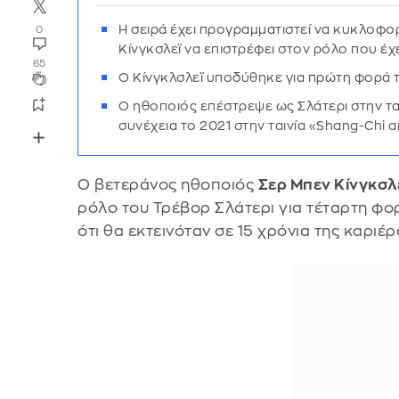
Η σειρά έχει προγραμματιστεί να κυκλοφο
0
Κίνγκσλεϊ να επιστρέφει στον ρόλο που έ
65
Ο Κίνγκλσλεϊ υποδύθηκε για πρώτη φορά το
Ο ηθοποιός επέστρεψε ως Σλάτερι στην ταιν
συνέχεια το 2021 στην ταινία «Shang-Chi a
Ο βετεράνος ηθοποιός
Σερ Μπεν Κίνγκσλ
ρόλο του Τρέβορ Σλάτερι για τέταρτη φο
ότι θα εκτεινόταν σε 15 χρόνια της καριέρ