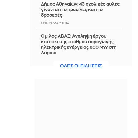
Δήμος Αθηναίων: 43 σχολικές αυλές
γίνονται πιο πράσινες και πιο
δροσερές
ΠΡΙΝ ΑΠΌ 2 ΜΈΡΕΣ
Όμιλος ΑΒΑΞ: Ανάληψη έργου
κατασκευής σταθμού παραγωγής
ηλεκτρικής ενέργειας 800 ΜW στη
Λάρισα
ΠΡΙΝ ΑΠΌ 2 ΜΈΡΕΣ
ΟΛΕΣ ΟΙ ΕΙΔΗΣΕΙΣ
Κρήτη: Διάσωση 56 μεταναστών
στους Καλούς Λιμένες
ΠΡΙΝ ΑΠΌ 2 ΜΈΡΕΣ
Electronic Arts: Ο κολοσσός των
παιχνιδιών στα χέρια του Κούσνερ
και Σαουδαράβων για $55 δισ.
ΠΡΙΝ ΑΠΌ 2 ΜΈΡΕΣ
Στον ανακριτή ο 26χρονος Αφγανός
για τη δολοφονία της Βρετανίδας