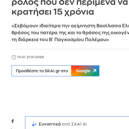
ρόλος που δεν περίμενα να
κρατήσει 15 χρόνια
«Σεβόμουν ιδιαίτερα την αείμνηστη Βασίλισσα Ελι
θράσος του πατέρα της και το θράσος της οικογέν
τη διάρκεια του B' Παγκοσμίου Πολέμου»
13:41, 27.01.2026
Προσθέστε το SKAI.gr στο
Google
Συνοπτικά
από ΣΚΑΪ AI