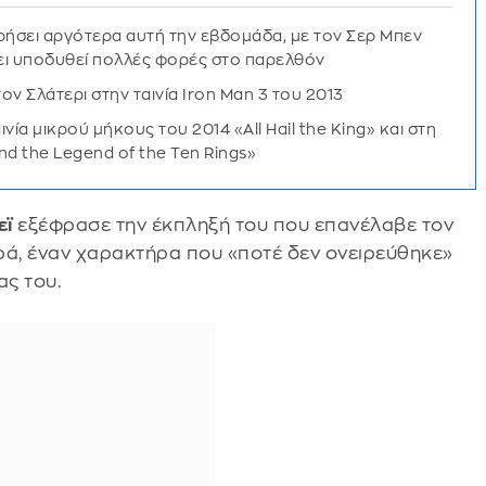
ρήσει αργότερα αυτή την εβδομάδα, με τον Σερ Μπεν
χει υποδυθεί πολλές φορές στο παρελθόν
ν Σλάτερι στην ταινία Iron Man 3 του 2013
ία μικρού μήκους του 2014 «All Hail the King» και στη
nd the Legend of the Ten Rings»
εϊ
εξέφρασε την έκπληξή του που επανέλαβε τον
ρά, έναν χαρακτήρα που «ποτέ δεν ονειρεύθηκε»
ας του.