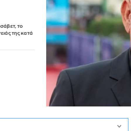
σάβετ, το
ειάς της κατά