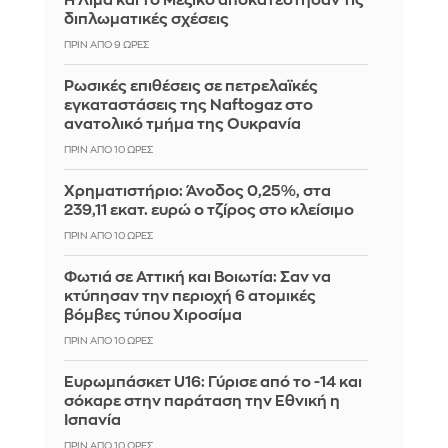
Η Λίμα και το Μεξικό αποκατέστησαν τις
διπλωματικές σχέσεις
ΠΡΙΝ ΑΠΌ 9 ΏΡΕΣ
Ρωσικές επιθέσεις σε πετρελαϊκές
εγκαταστάσεις της Naftogaz στο
ανατολικό τμήμα της Ουκρανία
ΠΡΙΝ ΑΠΌ 10 ΏΡΕΣ
Χρηματιστήριο: Άνοδος 0,25%, στα
239,11 εκατ. ευρώ ο τζίρος στο κλείσιμο
ΠΡΙΝ ΑΠΌ 10 ΏΡΕΣ
Φωτιά σε Αττική και Βοιωτία: Σαν να
κτύπησαν την περιοχή 6 ατομικές
βόμβες τύπου Χιροσίμα
ΠΡΙΝ ΑΠΌ 10 ΏΡΕΣ
Ευρωμπάσκετ U16: Γύρισε από το -14 και
σόκαρε στην παράταση την Εθνική η
Ισπανία
ΠΡΙΝ ΑΠΌ 10 ΏΡΕΣ