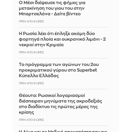
Ο Μέσι διέψευσε τις φήμες για
μετακίνηση του γιου του στην
Μπαρτσελόνα - Δείτε βίντεο
ΠΡΙΝ ΑΠΌ 9 ΏΡΕΣ
Η Ρωσία λέει ότι έπληξε ακόμη δύο
φορτηγά πλοία και ουκρανικό λιμάνι - 2
νεκροί στην Κριμαία
ΠΡΙΝ ΑΠΌ 9 ΏΡΕΣ
Το πρόγραμμα των αγώνων του 2ου
προκριματικού γύρου στο Superbet
Κύπελλο Ελλάδας
ΠΡΙΝ ΑΠΌ 9 ΏΡΕΣ
Θέουτα: Ρωσικοί λογαριασμοί
διέσπειραν μηνύματα της ακροδεξιάς
στο διαδίκτυο τις πρώτες μέρες της
κρίσης
ΠΡΙΝ ΑΠΌ 9 ΏΡΕΣ