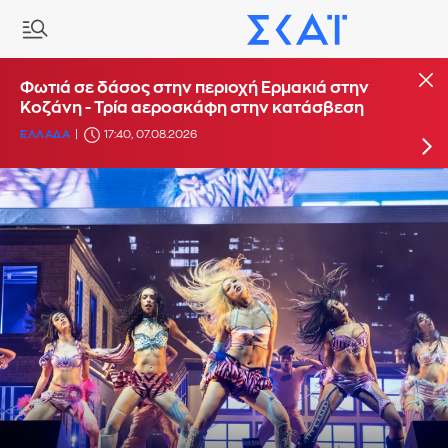
Φωτιά στο Στεφάνι Κορίνθου - Μήνυμα από το
Φωτιά σε δάσος στην περιοχή Ερμακιά στην
112 για ετοιμότητα
Κοζάνη - Τρία αεροσκάφη στην κατάσβεση
ΕΛΛΑΔΑ
ΕΛΛΑΔΑ
16:29, 07.08.2026
17:40, 07.08.2026