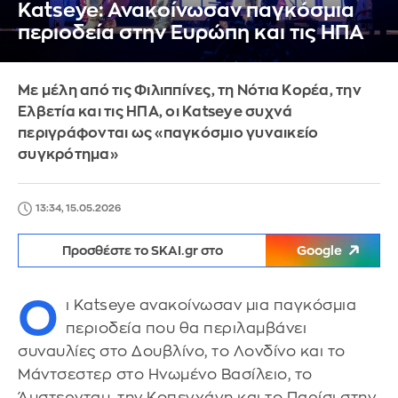
Katseye: Ανακοίνωσαν παγκόσμια
περιοδεία στην Ευρώπη και τις ΗΠΑ
Με μέλη από τις Φιλιππίνες, τη Νότια Κορέα, την
Ελβετία και τις ΗΠΑ, οι Katseye συχνά
περιγράφονται ως «παγκόσμιο γυναικείο
συγκρότημα»
13:34, 15.05.2026
Προσθέστε το SKAI.gr στο
Google
Ο
ι Katseye ανακοίνωσαν μια παγκόσμια
περιοδεία που θα περιλαμβάνει
συναυλίες στο Δουβλίνο, το Λονδίνο και το
Μάντσεστερ στο Ηνωμένο Βασίλειο, το
Άμστερνταμ, την Κοπεγχάγη και το Παρίσι στην