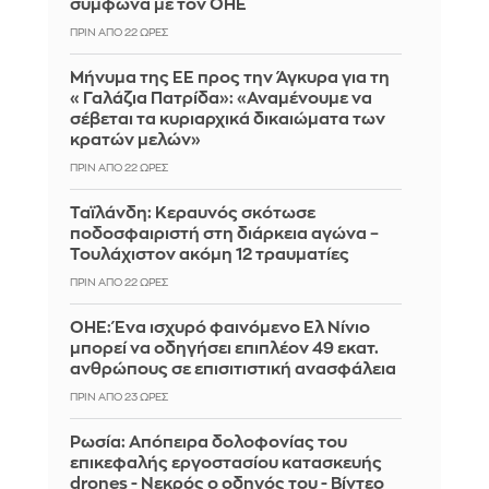
σύμφωνα με τον ΟΗΕ
ΠΡΙΝ ΑΠΌ 22 ΏΡΕΣ
Μήνυμα της ΕΕ προς την Άγκυρα για τη
«Γαλάζια Πατρίδα»: «Αναμένουμε να
σέβεται τα κυριαρχικά δικαιώματα των
κρατών μελών»
ΠΡΙΝ ΑΠΌ 22 ΏΡΕΣ
Ταϊλάνδη: Κεραυνός σκότωσε
ποδοσφαιριστή στη διάρκεια αγώνα –
Τουλάχιστον ακόμη 12 τραυματίες
ΠΡΙΝ ΑΠΌ 22 ΏΡΕΣ
ΟΗΕ: Ένα ισχυρό φαινόμενο Ελ Νίνιο
μπορεί να οδηγήσει επιπλέον 49 εκατ.
ανθρώπους σε επισιτιστική ανασφάλεια
ΠΡΙΝ ΑΠΌ 23 ΏΡΕΣ
Ρωσία: Απόπειρα δολοφονίας του
επικεφαλής εργοστασίου κατασκευής
drones - Νεκρός ο οδηγός του - Βίντεο