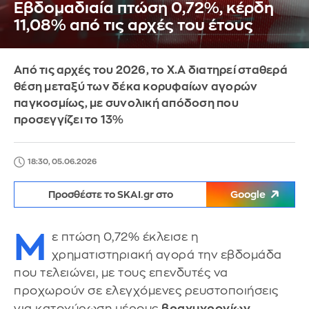
Εβδομαδιαία πτώση 0,72%, κέρδη
11,08% από τις αρχές του έτους
Από τις αρχές του 2026, το Χ.Α διατηρεί σταθερά
θέση μεταξύ των δέκα κορυφαίων αγορών
παγκοσμίως, με συνολική απόδοση που
προσεγγίζει το 13%
18:30, 05.06.2026
Προσθέστε το SKAI.gr στο
Google
Μ
ε πτώση 0,72% έκλεισε η
χρηματιστηριακή αγορά την εβδομάδα
που τελειώνει, με τους επενδυτές να
προχωρούν σε ελεγχόμενες ρευστοποιήσεις
για κατοχύρωση μέρους
βραχυχρονίων