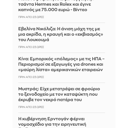
τσάντα Hermes και Rolex και έγινε
καπνός με 75.000 ευρώ - Βίντεο
ΠΡΙΝ ΑΠΌ 23 ΏΡΕΣ
Εβελίνα Νικόλιζα: Η άνιση μάχη της με
μια ακρίδα, η κραυγή και ο «εκβιασμός»
του Λουκουμά
ΠΡΙΝ ΑΠΌ 23 ΏΡΕΣ
Κίνα: Εμπορικός «πόλεμος» με τις ΗΠΑ –
Περιορισμοί σε εξαγωγές για drones και
«μαύρη λίστα» αμερικανικών εταιρειών
ΠΡΙΝ ΑΠΌ 23 ΏΡΕΣ
Mυστράς: Είχε μετατρέψει σε φρούριο
το ξενοδοχείο με τον καταψύκτη που
έκρυβε τον νεκρό πατέρα του
ΠΡΙΝ ΑΠΌ 23 ΏΡΕΣ
Η κυβέρνηση Ερντογάν φέρνει
νομοσχέδιο για την ειρηνευτική