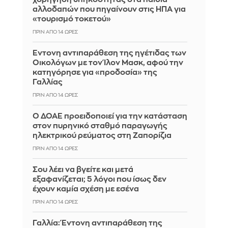
αλλοδαπών που πηγαίνουν στις ΗΠΑ για
«τουρισμό τοκετού»
ΠΡΙΝ ΑΠΌ 14 ΏΡΕΣ
Έντονη αντιπαράθεση της ηγέτιδας των
Οικολόγων με τον Ίλον Μασκ, αφού την
κατηγόρησε για «προδοσία» της
Γαλλίας
ΠΡΙΝ ΑΠΌ 14 ΏΡΕΣ
Ο ΔΟΑΕ προειδοποιεί για την κατάσταση
στον πυρηνικό σταθμό παραγωγής
ηλεκτρικού ρεύματος στη Ζαπορίζια
ΠΡΙΝ ΑΠΌ 14 ΏΡΕΣ
Σου λέει να βγείτε και μετά
εξαφανίζεται; 5 λόγοι που ίσως δεν
έχουν καμία σχέση με εσένα
ΠΡΙΝ ΑΠΌ 14 ΏΡΕΣ
Γαλλία: Έντονη αντιπαράθεση της