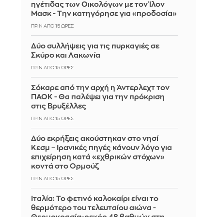
ηγέτιδας των Οικολόγων με τον Ίλον
Μασκ - Την κατηγόρησε για «προδοσία»
ΠΡΙΝ ΑΠΌ 15 ΏΡΕΣ
Δύο συλλήψεις για τις πυρκαγιές σε
Σκύρο και Λακωνία
ΠΡΙΝ ΑΠΌ 15 ΏΡΕΣ
Σόκαρε από την αρχή η Άντερλεχτ τον
ΠΑΟΚ - Θα παλέψει για την πρόκριση
στις Βρυξέλλες
ΠΡΙΝ ΑΠΌ 15 ΏΡΕΣ
Δύο εκρήξεις ακούστηκαν στο νησί
Κεσμ – Ιρανικές πηγές κάνουν λόγο για
επιχείρηση κατά «εχθρικών στόχων»
κοντά στο Ορμούζ
ΠΡΙΝ ΑΠΌ 15 ΏΡΕΣ
Ιταλία: To φετινό καλοκαίρι είναι το
θερμότερο του τελευταίου αιώνα -