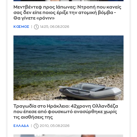
Μεντβέντεφ προς Ιάπωνες: Ντροπή που κανείς
σας δεν είπε ποιος έριξε την ατομική βόμβα -
Θα γίνετε «ρόνιν»
ΚΟΣΜΟΣ
14:25, 06.08.2026
Τραγωδία στο Ηράκλειο: 42χρονη Ολλανδέζα
που έπεσε από φουσκωτό ανασύρθηκε χωρίς
τις αισθήσεις της
ΕΛΛΑΔΑ
20:10, 05.08.2026