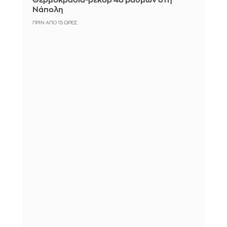
Θερμοκρασία-ρεκόρ 48 βαθμών στη
Νάπολη
ΠΡΙΝ ΑΠΌ 15 ΏΡΕΣ