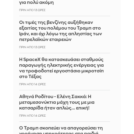
για πολύ ακόμη
ΠΡΙΝ ΑΠΌ 13 ΏΡΕΣ
Οι τιμές της βενζίνης αυξήθηκαν
εξαιτίας του πολέμου του Τραμπ στο
Ιράν, και όχι λόγω της απληστίας των
πετρελαϊκών εταιρειών
ΠΡΙΝ ΑΠΌ 13 ΏΡΕΣ
Η SpaceX θα κατασκευάσει σταθμούς
παραγωγής ηλεκτρικής ενέργειας για
να τροφοδοτεί εργοστάσιο μικροτσίπ
στο Τέξας
ΠΡΙΝ ΑΠΌ 14 ΏΡΕΣ
Αθηνά Ροδίτου - Ελένη Σακκά: Η
μεταμεσονύκτια μάχη τους με μια
κατσαρίδα ήταν απλώς... επική!
ΠΡΙΝ ΑΠΌ 14 ΏΡΕΣ
Ο Τραμπ σκοπεύει να απαγορεύσει τη
χορήγηση υπηκοότητας στα παιδιά