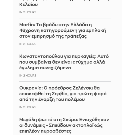
Κελσίου
IN 2 HOURS
Marfin: Το βράδυ στην Ελλάδα η
46χρονη κατηγορούμενη για εμπλοκή
στον εμπρησμό της τράπεζας
IN 2 HOURS
Κωνσταντοπούλου για πυρκαγιές: Αυτό
που συμβαίνει δεν είναι ατύχημα αλλά
έγκλημα συνεχιζόμενο
IN 2 HOURS
Ουκρανία: Ο πρόεδρος Ζελένσκι θα
επισκεφθεί τη Σερβία, για πρώτη φορά
από την έναρξη του πολέμου
IN 2 HOURS
Μεγάλη φωτιά στη Σκύρο: Ενισχύθηκαν
οι δυνάμεις - Σπεύδουν ακτοπλοϊκώς
επιπλέον πυροσβέστες