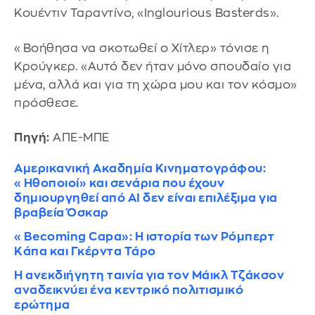
Κουέντιν Ταραντίνο, «Inglourious Basterds».
«Βοήθησα να σκοτωθεί ο Χίτλερ» τόνισε η
Κρούγκερ. «Αυτό δεν ήταν μόνο σπουδαίο για
μένα, αλλά και για τη χώρα μου και τον κόσμο»
πρόσθεσε.
Πηγή:
ΑΠΕ-ΜΠΕ
Αμερικανική Ακαδημία Κινηματογράφου:
«Ηθοποιοί» και σενάρια που έχουν
δημιουργηθεί από AI δεν είναι επιλέξιμα για
βραβεία Όσκαρ
«Becoming Capa»: H ιστορία των Ρόμπερτ
Κάπα και Γκέρντα Τάρο
Η ανεκδιήγητη ταινία για τον Μάικλ Τζάκσον
αναδεικνύει ένα κεντρικό πολιτισμικό
ερώτημα