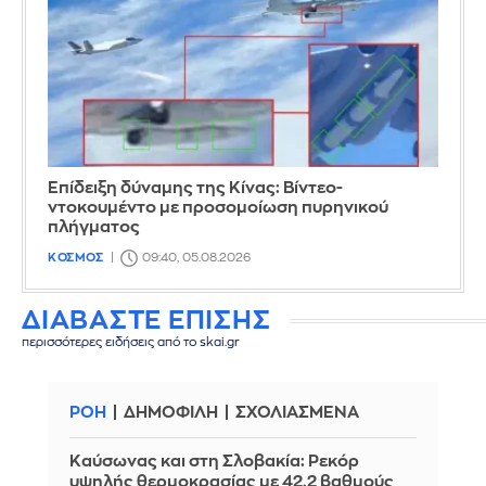
Επίδειξη δύναμης της Κίνας: Βίντεο-
ντοκουμέντο με προσομοίωση πυρηνικού
πλήγματος
ΚΟΣΜΟΣ
09:40, 05.08.2026
ΔΙΑΒΑΣΤΕ ΕΠΙΣΗΣ
περισσότερες ειδήσεις από το skai.gr
ΡΟΗ
ΔΗΜΟΦΙΛΗ
ΣΧΟΛΙΑΣΜΕΝΑ
Καύσωνας και στη Σλοβακία: Ρεκόρ
υψηλής θερμοκρασίας με 42,2 βαθμούς