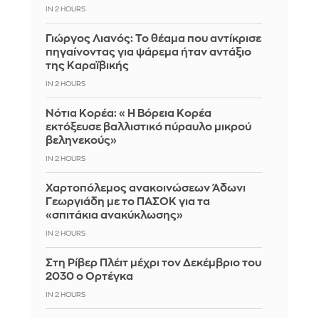
IN 2 HOURS
Γιώργος Λιανός: Το θέαμα που αντίκρισε
πηγαίνοντας για ψάρεμα ήταν αντάξιο
της Καραϊβικής
IN 2 HOURS
Νότια Κορέα: «Η Βόρεια Κορέα
εκτόξευσε βαλλιστικό πύραυλο μικρού
βεληνεκούς»
IN 2 HOURS
Χαρτοπόλεμος ανακοινώσεων Άδωνι
Γεωργιάδη με το ΠΑΣΟΚ για τα
«σπιτάκια ανακύκλωσης»
IN 2 HOURS
Στη Ρίβερ Πλέιτ μέχρι τον Δεκέμβριο του
2030 ο Ορτέγκα
IN 2 HOURS