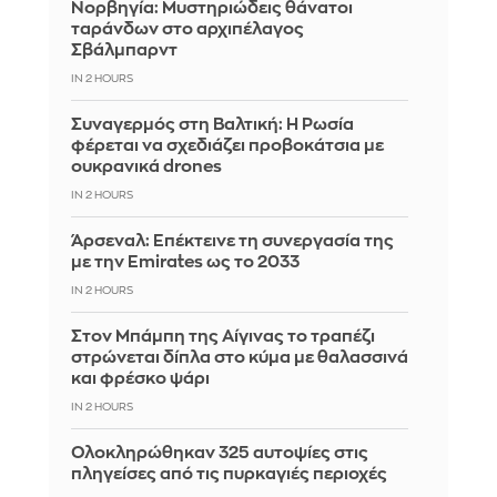
Νορβηγία: Μυστηριώδεις θάνατοι
ταράνδων στο αρχιπέλαγος
Σβάλμπαρντ
IN 2 HOURS
Συναγερμός στη Βαλτική: Η Ρωσία
φέρεται να σχεδιάζει προβοκάτσια με
ουκρανικά drones
IN 2 HOURS
Άρσεναλ: Επέκτεινε τη συνεργασία της
με την Emirates ως το 2033
IN 2 HOURS
Στον Μπάμπη της Αίγινας το τραπέζι
στρώνεται δίπλα στο κύμα με θαλασσινά
και φρέσκο ψάρι
IN 2 HOURS
Ολοκληρώθηκαν 325 αυτοψίες στις
πληγείσες από τις πυρκαγιές περιοχές