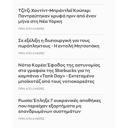
Τζίτζι Χαντίντ-Μπράντλεϊ Κούπερ:
Παντρεύτηκαν κρυφά πριν από έναν
μήνα στη Νέα Υόρκη
ΠΡΙΝ ΑΠΌ 2 ΜΈΡΕΣ
Σε εξέλιξη η διυπουργική για τους
πυρόπληκτους - Η εντολή Μητσοτάκη
ΠΡΙΝ ΑΠΌ 2 ΜΈΡΕΣ
Νότια Κορέα: Έφοδος της αστυνομίας
στα γραφεία της Starbucks για τη
καμπάνια «Tank Day» - Εκτεταμένο
μποϊκοτάζ από τους νοτιοκορεάτες
ΠΡΙΝ ΑΠΌ 2 ΜΈΡΕΣ
Ρωσία: Έπληξε 7 ουκρανικές αποθήκες
που περιείχαν εξαρτήματα μη
επανδρωμένων συστημάτων
ΠΡΙΝ ΑΠΌ 2 ΜΈΡΕΣ