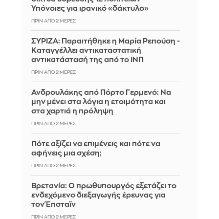
Υπόνοιες για ιρανικό «δάκτυλο»
ΠΡΙΝ ΑΠΌ 2 ΜΈΡΕΣ
ΣΥΡΙΖΑ: Παραιτήθηκε η Μαρία Ρεπούση -
Καταγγέλλει αντικαταστατική
αντικατάστασή της από το ΙΝΠ
ΠΡΙΝ ΑΠΌ 2 ΜΈΡΕΣ
Ανδρουλάκης από Πόρτο Γερμενό: Να
μην μένει στα λόγια η ετοιμότητα και
στα χαρτιά η πρόληψη
ΠΡΙΝ ΑΠΌ 2 ΜΈΡΕΣ
Πότε αξίζει να επιμένεις και πότε να
αφήνεις μια σχέση;
ΠΡΙΝ ΑΠΌ 2 ΜΈΡΕΣ
Βρετανία: Ο πρωθυπουργός εξετάζει το
ενδεχόμενο διεξαγωγής έρευνας για
τον Έπσταϊν
ΠΡΙΝ ΑΠΌ 2 ΜΈΡΕΣ