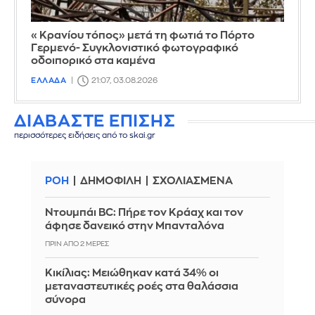
«Κρανίου τόπος» μετά τη φωτιά το Πόρτο
Γερμενό- Συγκλονιστικό φωτογραφικό
οδοιπορικό στα καμένα
ΕΛΛΑΔΑ
21:07, 03.08.2026
ΔΙΑΒΑΣΤΕ ΕΠΙΣΗΣ
περισσότερες ειδήσεις από το skai.gr
ΡΟΗ
ΔΗΜΟΦΙΛΗ
ΣΧΟΛΙΑΣΜΕΝΑ
Ντουμπάι BC: Πήρε τον Κράαχ και τον
άφησε δανεικό στην Μπανταλόνα
ΠΡΙΝ ΑΠΌ 2 ΜΈΡΕΣ
Κικίλιας: Μειώθηκαν κατά 34% οι
μεταναστευτικές ροές στα θαλάσσια
σύνορα