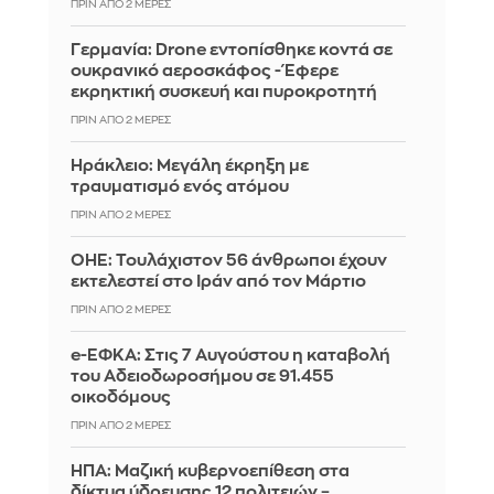
ΠΡΙΝ ΑΠΌ 2 ΜΈΡΕΣ
Γερμανία: Drone εντοπίσθηκε κοντά σε
ουκρανικό αεροσκάφος - Έφερε
εκρηκτική συσκευή και πυροκροτητή
ΠΡΙΝ ΑΠΌ 2 ΜΈΡΕΣ
Ηράκλειο: Μεγάλη έκρηξη με
τραυματισμό ενός ατόμου
ΠΡΙΝ ΑΠΌ 2 ΜΈΡΕΣ
ΟΗΕ: Τουλάχιστον 56 άνθρωποι έχουν
εκτελεστεί στο Ιράν από τον Μάρτιο
ΠΡΙΝ ΑΠΌ 2 ΜΈΡΕΣ
e-ΕΦΚΑ: Στις 7 Αυγούστου η καταβολή
του Αδειοδωροσήμου σε 91.455
οικοδόμους
ΠΡΙΝ ΑΠΌ 2 ΜΈΡΕΣ
ΗΠΑ: Μαζική κυβερνοεπίθεση στα
δίκτυα ύδρευσης 12 πολιτειών –