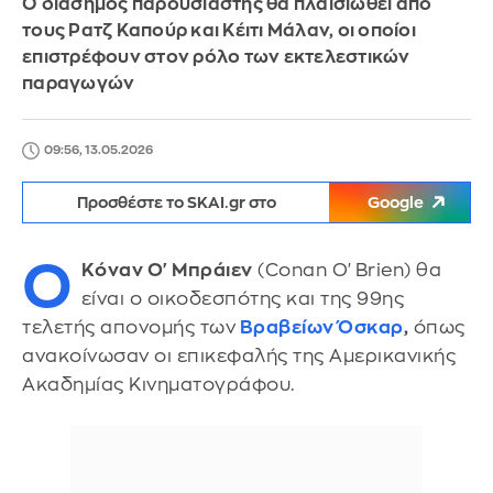
Ο διάσημος παρουσιαστής θα πλαισιωθεί από
τους Ρατζ Καπούρ και Κέιτι Μάλαν, οι οποίοι
επιστρέφουν στον ρόλο των εκτελεστικών
παραγωγών
09:56, 13.05.2026
Προσθέστε το SKAI.gr στο
Google
Ο
Κόναν Ο' Μπράιεν
(Conan O'Brien) θα
είναι ο οικοδεσπότης και της 99ης
τελετής απονομής των
Βραβείων Όσκαρ
,
όπως
ανακοίνωσαν οι επικεφαλής της Αμερικανικής
Ακαδημίας Κινηματογράφου.