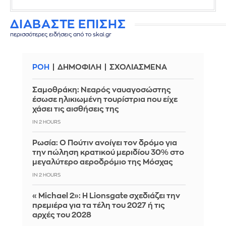
ΔΙΑΒΑΣΤΕ ΕΠΙΣΗΣ
περισσότερες ειδήσεις από το skai.gr
ΡΟΗ
ΔΗΜΟΦΙΛΗ
ΣΧΟΛΙΑΣΜΕΝΑ
Σαμοθράκη: Νεαρός ναυαγοσώστης
έσωσε ηλικιωμένη τουρίστρια που είχε
χάσει τις αισθήσεις της
IN 2 HOURS
Ρωσία: Ο Πούτιν ανοίγει τον δρόμο για
την πώληση κρατικού μεριδίου 30% στο
μεγαλύτερο αεροδρόμιο της Μόσχας
IN 2 HOURS
«Michael 2»: Η Lionsgate σχεδιάζει την
πρεμιέρα για τα τέλη του 2027 ή τις
αρχές του 2028