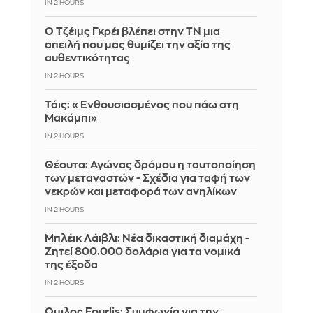
IN 2 HOURS
Ο Τζέιμς Γκρέι βλέπει στην ΤΝ μια
απειλή που μας θυμίζει την αξία της
αυθεντικότητας
IN 2 HOURS
Τάις: «Ενθουσιασμένος που πάω στη
Μακάμπι»
IN 2 HOURS
Θέουτα: Αγώνας δρόμου η ταυτοποίηση
των μεταναστών - Σχέδια για ταφή των
νεκρών και μεταφορά των ανηλίκων
IN 2 HOURS
Μπλέικ Λάιβλι: Νέα δικαστική διαμάχη -
Ζητεί 800.000 δολάρια για τα νομικά
της έξοδα
IN 2 HOURS
Όμιλος Fourlis: Συμφωνία για την