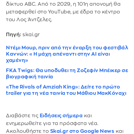
δίκτυο ABC. Από το 2029, η 101η απονομή θα
μεταφερθεί στο YouTube, με έδρα το κέντρο
του Λος Άντζελες.
Πηγή:
skai.gr
Ντέμι Μουρ, πριν από την έναρξη του φεστιβάλ
Καννών: «Η μάχη απέναντι στην AI είναι
χαμένη»
FKA Twigs: Θα υποδυθει τη Ζοζεφίν Μπέικερ σε
βιογραφική ταινία
«The Rivals of Amziah King»: Δείτε το πρώτο
trailer για τη νέα ταινία του Μάθιου ΜακΚόναχι
Διαβάστε τις
Ειδήσεις σήμερα
και
ενημερωθείτε για τα πρόσφατα νέα.
Ακολουθήστε το
Skai.gr στο Google News
και