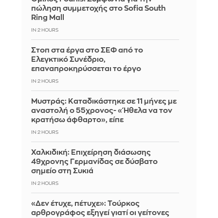
πώληση συμμετοχής στο Sofia South
Ring Mall
IN 2 HOURS
Στοπ στα έργα στο ΣΕΦ από το
Ελεγκτικό Συνέδριο,
επαναπροκηρύσσεται το έργο
IN 2 HOURS
Μυστράς: Καταδικάστηκε σε 11 μήνες με
αναστολή ο 55χρονος- «Ήθελα να τον
κρατήσω άφθαρτο», είπε
IN 2 HOURS
Χαλκιδική: Επιχείρηση διάσωσης
49χρονης Γερμανίδας σε δύσβατο
σημείο στη Συκιά
IN 2 HOURS
«Δεν έτυχε, πέτυχε»: Τούρκος
αρθρογράφος εξηγεί γιατί οι γείτονες