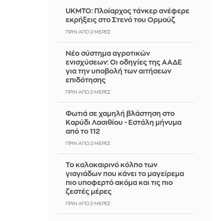
UKMTO: Πλοίαρχος τάνκερ ανέφερε
εκρήξεις στο Στενό του Ορμούζ
ΠΡΙΝ ΑΠΌ 2 ΜΈΡΕΣ
Νέο σύστημα αγροτικών
ενισχύσεων: Οι οδηγίες της ΑΑΔΕ
για την υποβολή των αιτήσεων
επιδότησης
ΠΡΙΝ ΑΠΌ 2 ΜΈΡΕΣ
Φωτιά σε χαμηλή βλάστηση στο
Καρύδι Λασιθίου - Εστάλη μήνυμα
από το 112
ΠΡΙΝ ΑΠΌ 2 ΜΈΡΕΣ
Το καλοκαιρινό κόλπο των
γιαγιάδων που κάνει το μαγείρεμα
πιο υποφερτό ακόμα και τις πιο
ζεστές μέρες
ΠΡΙΝ ΑΠΌ 2 ΜΈΡΕΣ