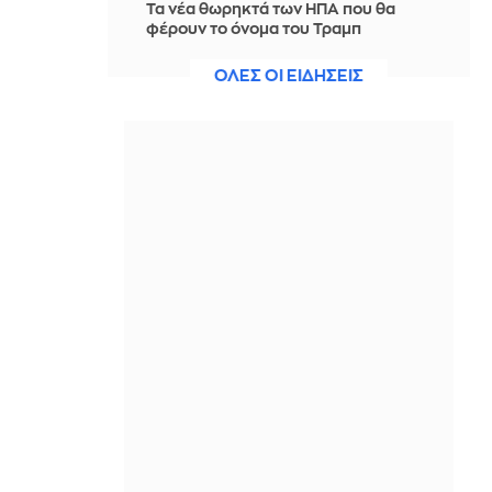
Τα νέα θωρηκτά των ΗΠΑ που θα
φέρουν το όνομα του Τραμπ
υπολογίζεται πως θα κοστίσουν 275
δισ. δολάρια
ΟΛΕΣ ΟΙ ΕΙΔΗΣΕΙΣ
ΠΡΙΝ ΑΠΌ 2 ΜΈΡΕΣ
«Νέο επίπεδο απειλής» το drone με
εκρηκτικά στη Λειψία
ΠΡΙΝ ΑΠΌ 2 ΜΈΡΕΣ
Η ηγεσία της FIFA στηρίζει πλήρως
τον πρόεδρο Ινφαντίνο
ΠΡΙΝ ΑΠΌ 2 ΜΈΡΕΣ
Wall Street: Κλείσιμο χωρίς
κατεύθυνση, αναμένοντας μια
συμφωνία μεταξύ ΗΠΑ και Ιράν
ΠΡΙΝ ΑΠΌ 2 ΜΈΡΕΣ
Η Σαουδική Αραβία μπορεί να σπάσει
την κυριαρχία των Χούθι στην
Ερυθρά Θάλασσα