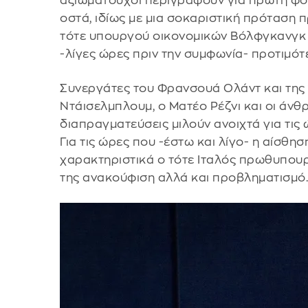
αξιωματούχοι περιγράφουν για πρώτη φορ
οστά, ιδίως με μια σοκαριστική πρόταση 
τότε υπουργού οικονομικών Βόλφγκανγκ 
-λίγες ώρες πριν την συμφωνία- προτιμό
Συνεργάτες του Φρανσουά Ολάντ και της 
Ντάισελμπλουμ, ο Ματέο Ρέζνι και οι άνθρ
διαπραγματεύσεις μιλούν ανοιχτά για τις
Για τις ώρες που -έστω και λίγο- η αίσθ
χαρακτηριστικά ο τότε Ιταλός πρωθυπουρ
της ανακούφιση αλλά και προβληματισμό