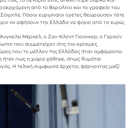
ά πώς το σενάριο ενός Grexit πήρε σάρκα και
προερχόμενη από το Βερολίνο και το γραφείο του
Σόιμπλε. Πόσοι ευρωπαίοι ηγέτες θεωρούσαν τότε
τερο να αφήσουν την Ελλάδα να φύγει από το ευρώ;
Άνγκελα Μέρκελ, ο Ζαν-Κλοντ Γιούνκερ, ο Γερούν
ωποι που συμμετείχαν στις πιο κρίσιμες
 ώρες που το μέλλον της Ελλάδας ήταν αμφίρροπο.
ηση ήταν πως η χώρα χάθηκε, όπως θυμάται
γός. Η τελική συμφωνία έρχεται, φέρνοντας μαζί
.