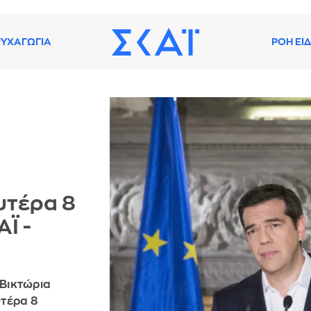
ΥΧΑΓΩΓΙΑ
ΡΟΗ ΕΙ
υτέρα 8
ΑΪ -
 Βικτώρια
υτέρα 8