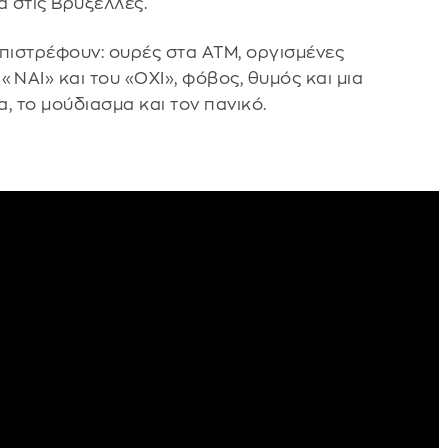
α στις Βρυξέλλες.
επιστρέφουν: ουρές στα ΑΤΜ, οργισμένες
«ΝΑΙ» και του «ΟΧΙ», φόβος, θυμός και μια
, το μούδιασμα και τον πανικό.