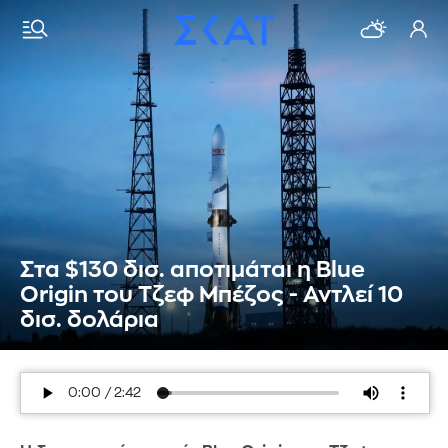
Στα $130 δισ. αποτιμάται η Blue
Origin του Τζεφ Μπέζος - Αντλεί 10
δισ. δολάρια