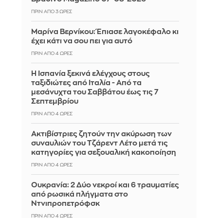
ΠΡΙΝ ΑΠΌ 3 ΏΡΕΣ
Μαρίνα Βερνίκου: Έπιασε λαγοκέφαλο κι
έχει κάτι να σου πει για αυτό
ΠΡΙΝ ΑΠΌ 4 ΏΡΕΣ
Η Ισπανία ξεκινά ελέγχους στους
ταξιδιώτες από Ιταλία - Από τα
μεσάνυχτα του Σαββάτου έως τις 7
Σεπτεμβρίου
ΠΡΙΝ ΑΠΌ 4 ΏΡΕΣ
Ακτιβίστριες ζητούν την ακύρωση των
συναυλιών του Τζάρεντ Λέτο μετά τις
κατηγορίες για σεξουαλική κακοποίηση
ΠΡΙΝ ΑΠΌ 4 ΏΡΕΣ
Ουκρανία: 2 Δύο νεκροί και 6 τραυματίες
από ρωσικά πλήγματα στο
Ντνιπροπετρόφσκ
ΠΡΙΝ ΑΠΌ 4 ΏΡΕΣ