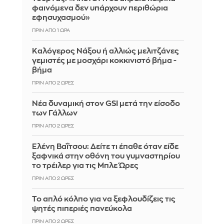
φαινόμενα δεν υπάρχουν περιθώρια
εφησυχασμού»
ΠΡΙΝ ΑΠΌ 1 ΏΡΑ
Καλόγερος Νάξου ή αλλιώς μελιτζάνες
γεμιστές με μοσχάρι κοκκινιστό βήμα -
βήμα
ΠΡΙΝ ΑΠΌ 2 ΏΡΕΣ
Νέα δυναμική στον GSI μετά την είσοδο
των Γάλλων
ΠΡΙΝ ΑΠΌ 2 ΏΡΕΣ
Ελένη Βαΐτσου: Δείτε τι έπαθε όταν είδε
ξαφνικά στην οθόνη του γυμναστηρίου
το τρέιλερ για τις Μπλε Ώρες
ΠΡΙΝ ΑΠΌ 2 ΏΡΕΣ
Το απλό κόλπο για να ξεφλουδίζεις τις
ψητές πιπεριές πανεύκολα
ΠΡΙΝ ΑΠΌ 2 ΏΡΕΣ