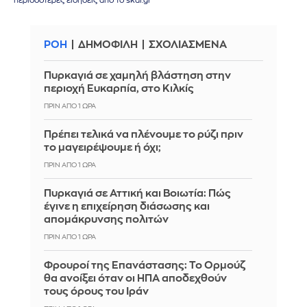
περισσότερες ειδήσεις από το skai.gr
ΡΟΗ
ΔΗΜΟΦΙΛΗ
ΣΧΟΛΙΑΣΜΕΝΑ
Πυρκαγιά σε χαμηλή βλάστηση στην
περιοχή Ευκαρπία, στο Κιλκίς
ΠΡΙΝ ΑΠΌ 1 ΏΡΑ
Πρέπει τελικά να πλένουμε το ρύζι πριν
το μαγειρέψουμε ή όχι;
ΠΡΙΝ ΑΠΌ 1 ΏΡΑ
Πυρκαγιά σε Αττική και Βοιωτία: Πώς
έγινε η επιχείρηση διάσωσης και
απομάκρυνσης πολιτών
ΠΡΙΝ ΑΠΌ 1 ΏΡΑ
Φρουροί της Επανάστασης: Το Ορμούζ
θα ανοίξει όταν οι ΗΠΑ αποδεχθούν
τους όρους του Ιράν