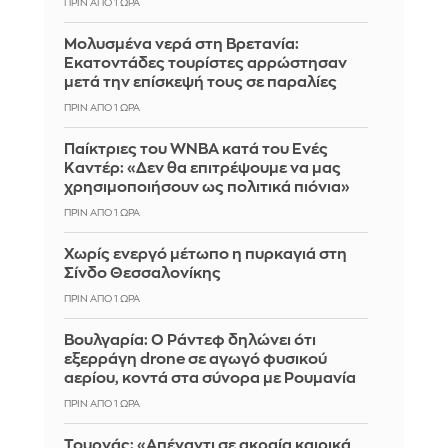
ΠΡΙΝ ΑΠΌ 1 ΏΡΑ
Μολυσμένα νερά στη Βρετανία:
Εκατοντάδες τουρίστες αρρώστησαν
μετά την επίσκεψή τους σε παραλίες
ΠΡΙΝ ΑΠΌ 1 ΏΡΑ
Παίκτριες του WNBA κατά του Ενές
Καντέρ: «Δεν θα επιτρέψουμε να μας
χρησιμοποιήσουν ως πολιτικά πιόνια»
ΠΡΙΝ ΑΠΌ 1 ΏΡΑ
Χωρίς ενεργό μέτωπο η πυρκαγιά στη
Σίνδο Θεσσαλονίκης
ΠΡΙΝ ΑΠΌ 1 ΏΡΑ
Βουλγαρία: Ο Ράντεφ δηλώνει ότι
εξερράγη drone σε αγωγό φυσικού
αερίου, κοντά στα σύνορα με Ρουμανία
ΠΡΙΝ ΑΠΌ 1 ΏΡΑ
Τουρνάς: «Απέναντι σε ακραία καιρικά