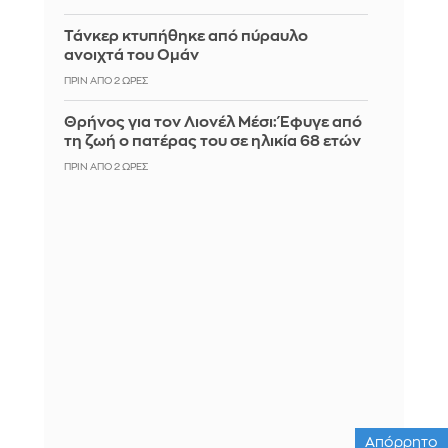
Τάνκερ κτυπήθηκε από πύραυλο
ανοιχτά του Ομάν
ΠΡΙΝ ΑΠΌ 2 ΏΡΕΣ
Θρήνος για τον Λιονέλ Μέσι: Έφυγε από
τη ζωή ο πατέρας του σε ηλικία 68 ετών
ΠΡΙΝ ΑΠΌ 2 ΏΡΕΣ
Απόρρητο